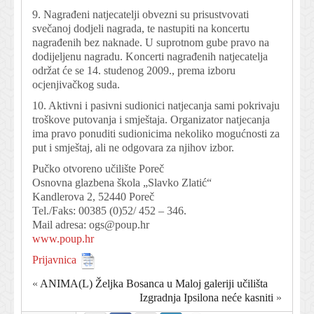
9. Nagrađeni natjecatelji obvezni su prisustvovati
svečanoj dodjeli nagrada, te nastupiti na koncertu
nagrađenih bez naknade. U suprotnom gube pravo na
dodijeljenu nagradu. Koncerti nagrađenih natjecatelja
održat će se 14. studenog 2009., prema izboru
ocjenjivačkog suda.
10. Aktivni i pasivni sudionici natjecanja sami pokrivaju
troškove putovanja i smještaja. Organizator natjecanja
ima pravo ponuditi sudionicima nekoliko mogućnosti za
put i smještaj, ali ne odgovara za njihov izbor.
Pučko otvoreno učilište Poreč
Osnovna glazbena škola „Slavko Zlatić“
Kandlerova 2, 52440 Poreč
Tel./Faks: 00385 (0)52/ 452 – 346.
Mail adresa:
ogs@poup.hr
www.poup.hr
Prijavnica
«
ANIMA(L) Željka Bosanca u Maloj galeriji učilišta
Izgradnja Ipsilona neće kasniti
»