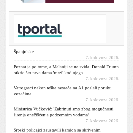
T-portal.hr
Usred Osijeka pronađen još jedan ozlijeđeni muškarac
7. kolovoza 2026.
Italija ostaje pri svom: Stigao odgovor na ultimatum
Španjolske
7. kolovoza 2026.
Poznat je po tome, a Melaniji se ne sviđa: Donald Trump
otkrio što prva dama 'mrzi' kod njega
7. kolovoza 2026.
Vatrogasci nakon teške nesreće na A1 poslali poruku
vozačima
7. kolovoza 2026.
Ministrica Vučković: 'Zabrinuti smo zbog mogućnosti
širenja onečišćenja podzemnim vodama'
7. kolovoza 2026.
Srpski policajci zaustavili kamion sa skrivenim
eksplozivom: Rusija je imala jeziv plan