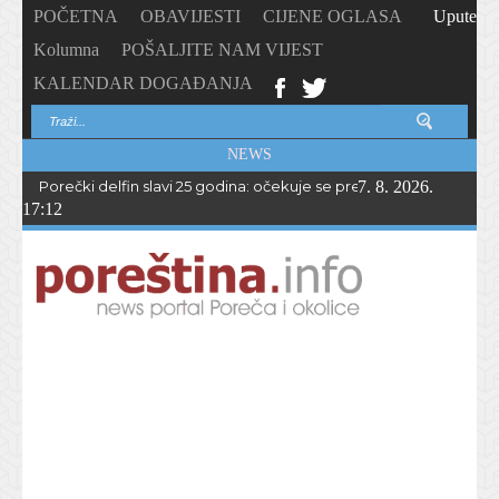
POČETNA
OBAVIJESTI
CIJENE OGLASA
Upute
Kolumna
POŠALJITE NAM VIJEST
KALENDAR DOGAĐANJA
NEWS
Porečki delfin slavi 25 godina: očekuje se preko 1.700 sudionika 
7. 8. 2026.
17:12