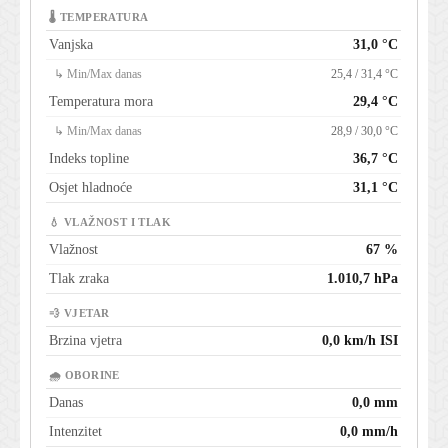
🌡 TEMPERATURA
Vanjska
31,0 °C
↳ Min/Max danas
25,4 / 31,4 °C
Temperatura mora
29,4 °C
↳ Min/Max danas
28,9 / 30,0 °C
Indeks topline
36,7 °C
Osjet hladnoće
31,1 °C
💧 VLAŽNOST I TLAK
Vlažnost
67 %
Tlak zraka
1.010,7 hPa
💨 VJETAR
Brzina vjetra
0,0 km/h ISI
🌧 OBORINE
Danas
0,0 mm
Intenzitet
0,0 mm/h