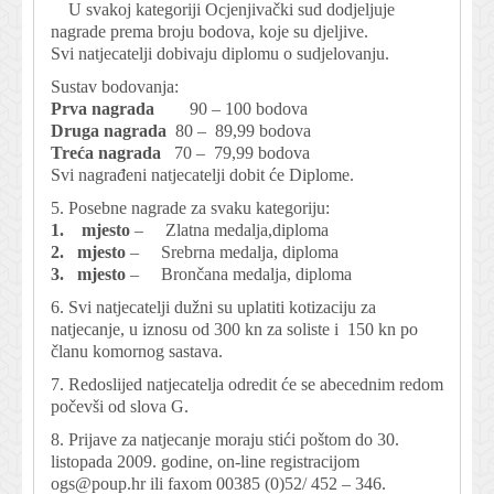
U svakoj kategoriji Ocjenjivački sud dodjeljuje
nagrade prema broju bodova, koje su djeljive.
Svi natjecatelji dobivaju diplomu o sudjelovanju.
Sustav bodovanja:
Prva nagrada
90 – 100 bodova
Druga nagrada
80 – 89,99 bodova
Treća nagrada
70 – 79,99 bodova
Svi nagrađeni natjecatelji dobit će Diplome.
5. Posebne nagrade za svaku kategoriju:
1. mjesto
– Zlatna medalja,diploma
2. mjesto
– Srebrna medalja, diploma
3. mjesto
– Brončana medalja, diploma
6. Svi natjecatelji dužni su uplatiti kotizaciju za
natjecanje, u iznosu od 300 kn za soliste i 150 kn po
članu komornog sastava.
7. Redoslijed natjecatelja odredit će se abecednim redom
počevši od slova G.
8. Prijave za natjecanje moraju stići poštom do 30.
listopada 2009. godine, on-line registracijom
ogs@poup.hr
ili faxom 00385 (0)52/ 452 – 346.