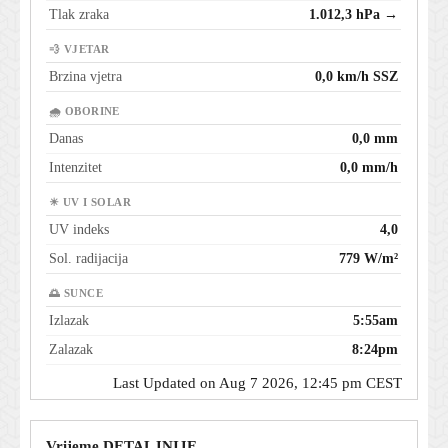
Tlak zraka
1.012,3 hPa →
💨 VJETAR
Brzina vjetra
0,0 km/h SSZ
🌧 OBORINE
Danas
0,0 mm
Intenzitet
0,0 mm/h
☀ UV I SOLAR
UV indeks
4,0
Sol. radijacija
779 W/m²
🌅 SUNCE
Izlazak
5:55am
Zalazak
8:24pm
Last Updated on Aug 7 2026, 12:45 pm CEST
Vrijeme DETALJNIJE