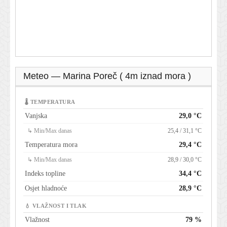
Meteo — Marina Poreč ( 4m iznad mora )
🌡 TEMPERATURA
Vanjska
29,0 °C
↳ Min/Max danas
25,4 / 31,1 °C
Temperatura mora
29,4 °C
↳ Min/Max danas
28,9 / 30,0 °C
Indeks topline
34,4 °C
Osjet hladnoće
28,9 °C
💧 VLAŽNOST I TLAK
Vlažnost
79 %