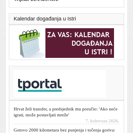
Kalendar događanja u Istri
T-portal.hr
Poznati hrvatski VAR sudac pretučen u Osijeku: Pronašli
ga kako leži na cesti
7. kolovoza 2026.
Hrvat želi transfer, a predsjednik mu poručio: 'Ako neće
igrati, može postavljati mreže'
7. kolovoza 2026.
Gotovo 2000 kilometara bez punjenja i točenja goriva:
Ovaj SUV je postavio svjetski rekord