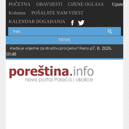
POČETNA
OBAVIJESTI
CIJENE OGLASA
Upute
Kolumna
POŠALJITE NAM VIJEST
KALENDAR DOGAĐANJA
NEWS
Kada je vrijeme za stručnu procjenu? Rano prepoznavanje odstup
7. 8. 2026.
10:48