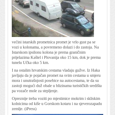
većini istarskih prometnica promet je vrlo gust pa se
vozi u kolonama, a povremeno dolazi i do zastoja. Na
Istarskom ipsilonu kolona je prema graničnim
prijelazima Kaštel i Plovanija oko 15 km, dok je prema
tunelu Učka oko 5 km.
I na ostalim hrvatskim cestama vladaju gužve. Iz Haka
javljaju da je pojačan promet na svim cestama u smjeru
mora i unutrašnjosti posebice na autocestama, te da su
zastoji mogući duž obale u blizinama turističkih središta
pa vozače mole za strpljenje.
Opreznije treba voziti po mjestimice mokrim i skliskim
kolnicima od kiše u Gorskom kotaru i na sjeverozapadu
zemlje. (iPress)