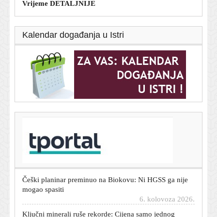
Vrijeme DETALJNIJE
Kalendar događanja u Istri
T-portal.hr
Novo doba antibiotika: Umjetna inteligencija dizajnirala
ubojicu bakterija
6. kolovoza 2026.
Češki planinar preminuo na Biokovu: Ni HGSS ga nije
mogao spasiti
6. kolovoza 2026.
Ključni minerali ruše rekorde: Cijena samo jednog
porasla je za 622 posto