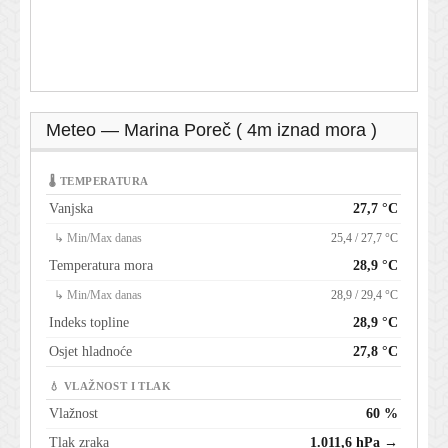
Meteo — Marina Poreč ( 4m iznad mora )
🌡 TEMPERATURA
Vanjska
27,7 °C
↳ Min/Max danas
25,4 / 27,7 °C
Temperatura mora
28,9 °C
↳ Min/Max danas
28,9 / 29,4 °C
Indeks topline
28,9 °C
Osjet hladnoće
27,8 °C
💧 VLAŽNOST I TLAK
Vlažnost
60 %
Tlak zraka
1.011,6 hPa →