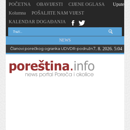
POČETNA
OBAVIJESTI
CIJENE OGLASA
Upute
Kolumna
POŠALJITE NAM VIJEST
KALENDAR DOGAĐANJA
NEWS
Članovi porečkog ogranka UDVDR-podružnice Istarske županije
7. 8. 2026. 5:04