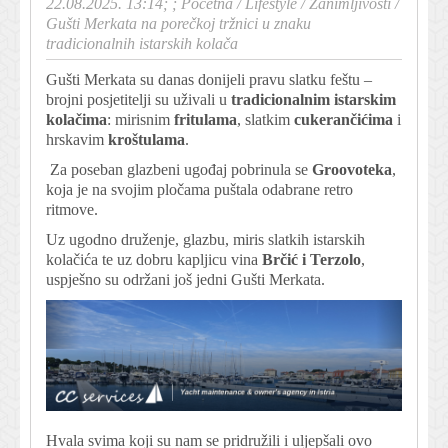
22.08.2025. 13:14; ;
Početna
/
Lifestyle
/
Zanimljivosti
/
Gušti Merkata na porečkoj tržnici u znaku
tradicionalnih istarskih kolača
Gušti Merkata su danas donijeli pravu slatku feštu –
brojni posjetitelji su uživali u
tradicionalnim istarskim
kolačima
: mirisnim
fritulama
, slatkim
cukerančićima
i
hrskavim
kroštulama
.
Za poseban glazbeni ugođaj pobrinula se
Groovoteka
,
koja je na svojim pločama puštala odabrane retro
ritmove.
Uz ugodno druženje, glazbu, miris slatkih istarskih
kolačića te uz dobru kapljicu vina
Brčić i Terzolo
,
uspješno su održani još jedni Gušti Merkata.
Hvala svima koji su nam se pridružili i uljepšali ovo