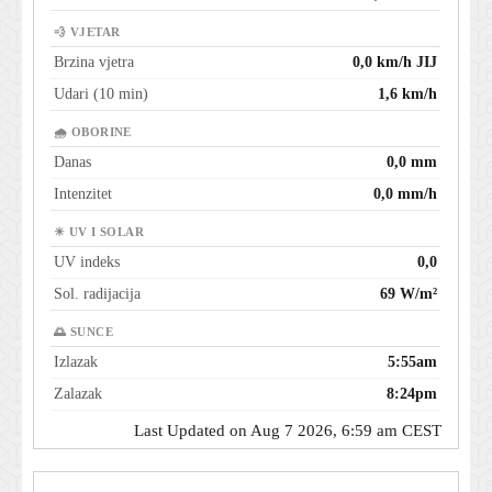
💨 VJETAR
Brzina vjetra
0,0 km/h JIJ
Udari (10 min)
1,6 km/h
🌧 OBORINE
Danas
0,0 mm
Intenzitet
0,0 mm/h
☀ UV I SOLAR
UV indeks
0,0
Sol. radijacija
69 W/m²
🌅 SUNCE
Izlazak
5:55am
Zalazak
8:24pm
Last Updated on Aug 7 2026, 6:59 am CEST