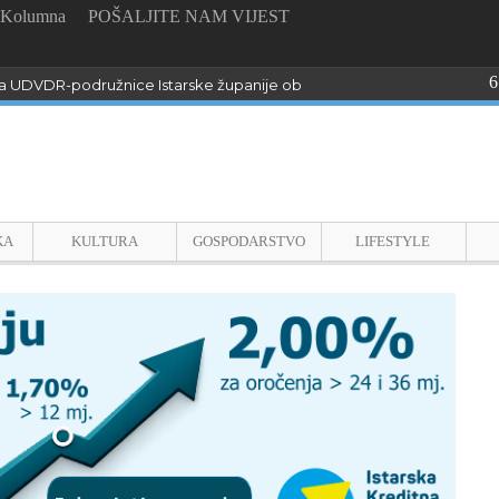
Kolumna
POŠALJITE NAM VIJEST
6
 UDVDR-podružnice Istarske županije obilježili Dan pobjede i domo
KA
KULTURA
GOSPODARSTVO
LIFESTYLE