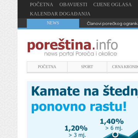
POČETNA
OBAVIJESTI
CIJENE OGLASA
KALENDAR DOGAĐANJA
NEWS
Članovi porečkog ogranka
POČETNA
SPORT
CRNA KRONI