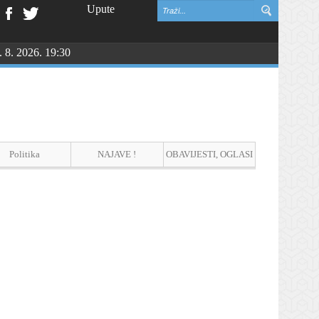
Upute
. 8. 2026. 19:30
vinske zahvalnosti i DAN HRVATSKIH BRANITELJA
Politika
NAJAVE !
OBAVIJESTI, OGLASI