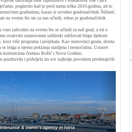
vrijeme darivanja naše zajedništvo i solidarnost više i jače
jećamo, poglavito kad je pred nama teška 2010.godina, ali to
 i nemoćnim građanima, kazao je uvodno gradonačelnik Štifanić.
ti na svemu što ste za nas učinili, rekao je gradonačelnik
 vam zahvalim na svemu što se učinili za naš grad, a mi u
ema ovakvim ustanovama suštinski održavati brigu tijekom
 kroz više programa i projekata. Kao stanovnici grada, doista
a se briga u njemu poklanja starijima i nemoćnima. Ususret
im korisnicima čestitao Božić i Novu Godinu.
u pozdravila i poželjela im sve najbolje povodom predstojećih