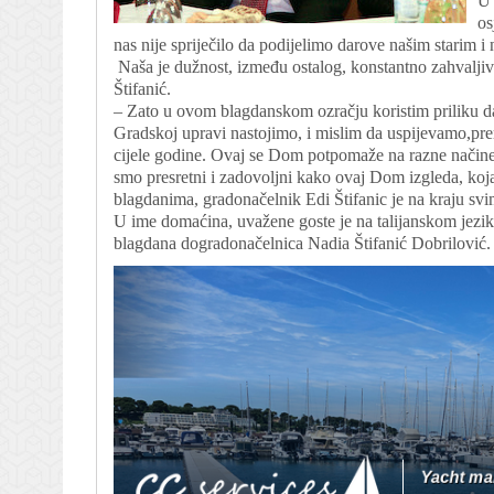
U 
os
nas nije spriječilo da podijelimo darove našim starim
Naša je dužnost, između ostalog, konstantno zahvaljiva
Štifanić.
– Zato u ovom blagdanskom ozračju koristim priliku da
Gradskoj upravi nastojimo, i mislim da uspijevamo,pr
cijele godine. Ovaj se Dom potpomaže na razne načine,
smo presretni i zadovoljni kako ovaj Dom izgleda, koj
blagdanima, gradonačelnik Edi Štifanic je na kraju sv
U ime domaćina, uvažene goste je na talijanskom jezik
blagdana dogradonačelnica Nadia Štifanić Dobrilović.