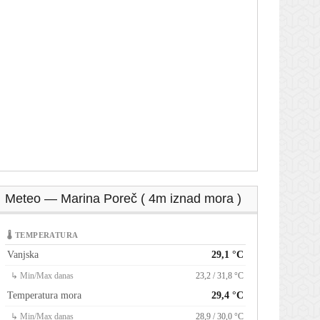
Meteo — Marina Poreč ( 4m iznad mora )
🌡 TEMPERATURA
Vanjska
29,1 °C
↳ Min/Max danas
23,2 / 31,8 °C
Temperatura mora
29,4 °C
↳ Min/Max danas
28,9 / 30,0 °C