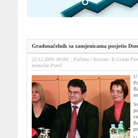
Gradonačelnik sa zamjenicama posjetio Dom 
22.12.2009. 00:00; ;
Početna
/
Novosti
/
Iz Grada Por
nemoćne Poreč
U 
Po
Ba
ne
Sv
po
vi
Ba
pr