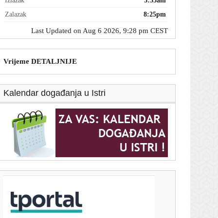
Izlazak
5:55am
Zalazak
8:25pm
Last Updated on Aug 6 2026, 9:28 pm CEST
Vrijeme DETALJNIJE
Kalendar događanja u Istri
T-portal.hr
Večer za pamćenje: Hajduk ovako nešto nije napravio
više od 20 godina
6. kolovoza 2026.