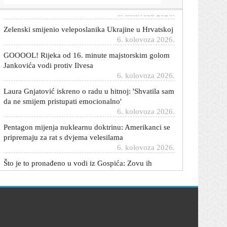
Zelenski smijenio veleposlanika Ukrajine u Hrvatskoj
6. kolovoza 2026.
GOOOOL! Rijeka od 16. minute majstorskim golom
Jankovića vodi protiv Ilvesa
6. kolovoza 2026.
Laura Gnjatović iskreno o radu u hitnoj: 'Shvatila sam
da ne smijem pristupati emocionalno'
6. kolovoza 2026.
Pentagon mijenja nuklearnu doktrinu: Amerikanci se
pripremaju za rat s dvjema velesilama
6. kolovoza 2026.
Što je to pronađeno u vodi iz Gospića: Zovu ih
vječnim kemikalijama, a mogu izazvati rak
6. kolovoza 2026.
Neviđena rapsodija Hajduka u Europi: Pogledajte sve
majstorije u visokoj pobjedi
6. kolovoza 2026.
Hajduk je praktički osigurao playoff: Evo tko ga