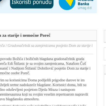
za starije i nemoćne Poreč
eča
/
Gradonačelnik sa zamjenicama posjetio Dom za starije i
povodu Božića i božićnih blagdana gradonačelnik grada
reča Edi Štifanic je sa svojim zamjenicama, Natašom Čuš
sanić i Nadijom Štifanić Dobrilović posjetio Dom za starije i
moćne osobe Poreč.
im su korisnicima Doma podijelili prigodne darove te im
željeli sretne nadolazeće blagdane. Korisnici doma, bili su
dno oduševljeni posjetom Djeda Mraza i nastupom
reninesaurusa koji su svojim veselim repertoarom napravili
avu blagdansku atmosferu.