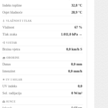
Indeks topline
32,8 °C
Osjet hladnoće
28,9 °C
💧 VLAŽNOST I TLAK
Vlažnost
67 %
Tlak zraka
1.011,0 hPa →
💨 VJETAR
Brzina vjetra
0,0 km/h S
🌧 OBORINE
Danas
0,0 mm
Intenzitet
0,0 mm/h
☀ UV I SOLAR
UV indeks
0,0
Sol. radijacija
0 W/m²
🌅 SUNCE