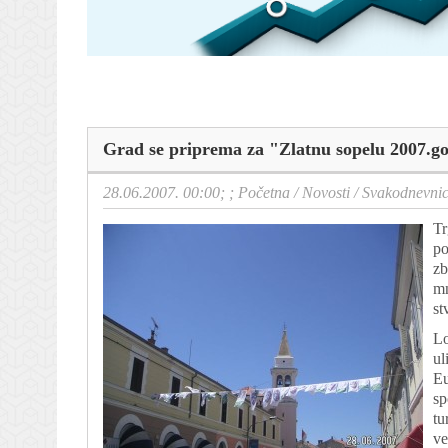
Grad se priprema za "Zlatnu sopelu 2007.g
28.06.2007. 00:00; ;
Početna
/
Novosti
/
Svakodnevni
Tr
po
zb
mn
st
Lo
ul
Eu
sp
tu
ve