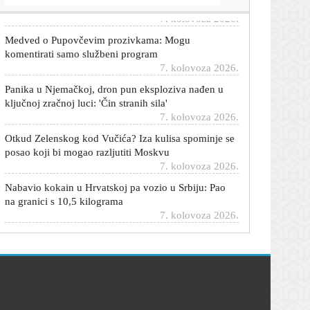
Medved o Pupovčevim prozivkama: Mogu
komentirati samo službeni program
7. kolovoza 2026.
Panika u Njemačkoj, dron pun eksploziva nađen u
ključnoj zračnoj luci: 'Čin stranih sila'
7. kolovoza 2026.
Otkud Zelenskog kod Vučića? Iza kulisa spominje se
posao koji bi mogao razljutiti Moskvu
7. kolovoza 2026.
Nabavio kokain u Hrvatskoj pa vozio u Srbiju: Pao
na granici s 10,5 kilograma
7. kolovoza 2026.
Ibrica Jusić o ljubavi u osmom desetljeću: 'Danas me
napadaju više nego ikad...'
7. kolovoza 2026.
Cijene hrane u svijetu na najvišoj razini u tri i pol
godine: Evo što bilježi najveći rast
7. kolovoza 2026.