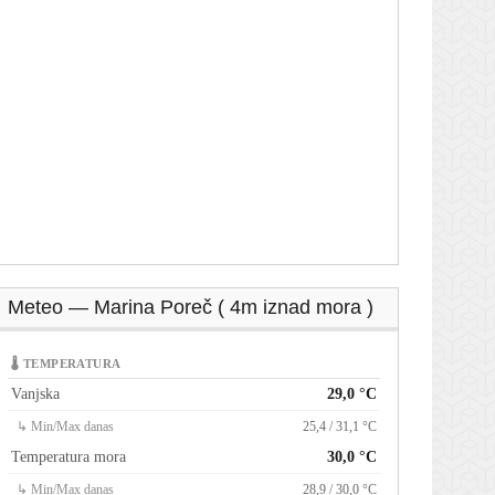
Meteo — Marina Poreč ( 4m iznad mora )
🌡 TEMPERATURA
Vanjska
29,0 °C
↳ Min/Max danas
25,4 / 31,1 °C
Temperatura mora
30,0 °C
↳ Min/Max danas
28,9 / 30,0 °C