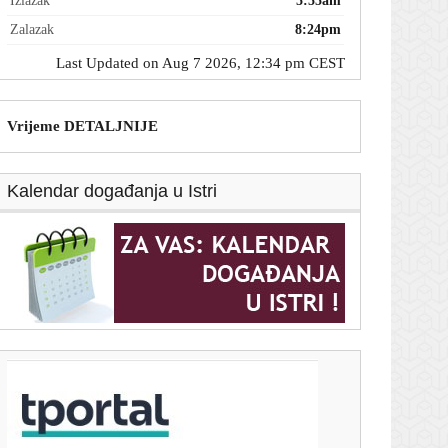
Izlazak
5:55am
Zalazak
8:24pm
Last Updated on Aug 7 2026, 12:34 pm CEST
Vrijeme DETALJNIJE
Kalendar događanja u Istri
T-portal.hr
Hrvatski reprezentativac mogao bi napraviti veliki
transfer: Benfica ga ozbiljno želi
7. kolovoza 2026.