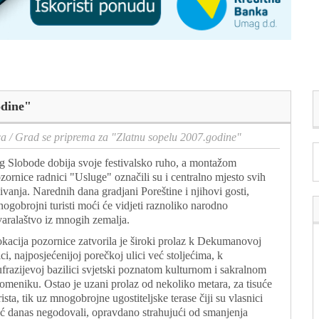
odine"
ca
/
Grad se priprema za "Zlatnu sopelu 2007.godine"
g Slobode dobija svoje festivalsko ruho, a montažom
zornice radnici "Usluge" označili su i centralno mjesto svih
ivanja. Narednih dana gradjani Poreštine i njihovi gosti,
ogobrojni turisti moći će vidjeti raznoliko narodno
varalaštvo iz mnogih zemalja.
kacija pozornice zatvorila je široki prolaz k Dekumanovoj
ici, najposjećenijoj porečkoj ulici već stoljećima, k
frazijevoj bazilici svjetski poznatom kulturnom i sakralnom
omeniku. Ostao je uzani prolaz od nekoliko metara, za tisuće
rista, tik uz mnogobrojne ugostiteljske terase čiji su vlasnici
ć danas negodovali, opravdano strahujući od smanjenja