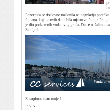
pr
i 
Pozornica se doslovno naslonila na najmladju porečku s
fontana, koja je ovih dana bila mjesto za fotografiran
je dio podzemnih voda ovog grada. Da se našalimo: sad
Zemlje !
Zasopimo, zlato moje !
R.V.A.