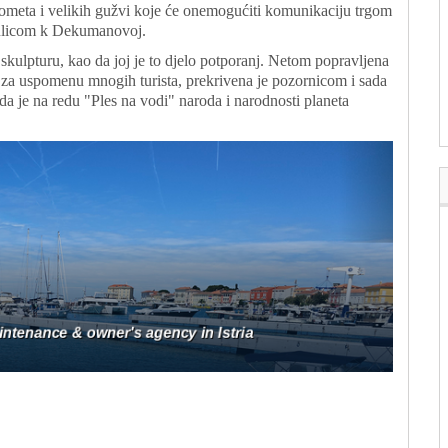
ometa i velikih gužvi koje će onemogućiti komunikaciju trgom
ulicom k Dekumanovoj.
kulpturu, kao da joj je to djelo potporanj. Netom popravljena
je za uspomenu mnogih turista, prekrivena je pozornicom i sada
a je na redu "Ples na vodi" naroda i narodnosti planeta