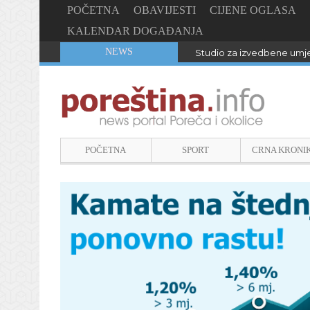
POČETNA
OBAVIJESTI
CIJENE OGLASA
KALENDAR DOGAĐANJA
NEWS
Studio za izvedbene umje
POČETNA
SPORT
CRNA KRONI