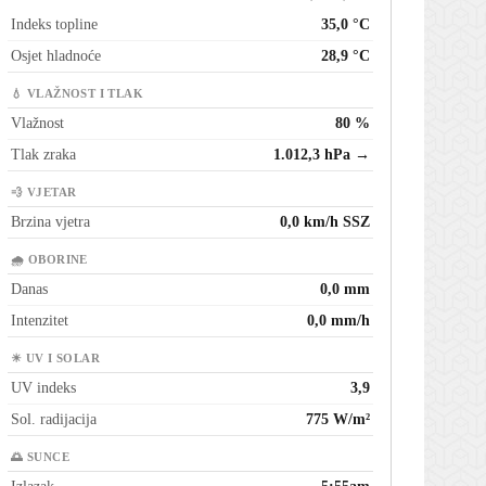
Indeks topline
35,0 °C
Osjet hladnoće
28,9 °C
💧 VLAŽNOST I TLAK
Vlažnost
80 %
Tlak zraka
1.012,3 hPa →
💨 VJETAR
Brzina vjetra
0,0 km/h SSZ
🌧 OBORINE
Danas
0,0 mm
Intenzitet
0,0 mm/h
☀ UV I SOLAR
UV indeks
3,9
Sol. radijacija
775 W/m²
🌅 SUNCE