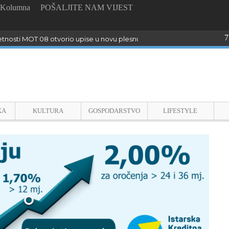
Kolumna
POŠALJITE NAM VIJEST
7
tnosti MOT 08 otvorio upise u novu plesnu sezonu
KA
KULTURA
GOSPODARSTVO
LIFESTYLE