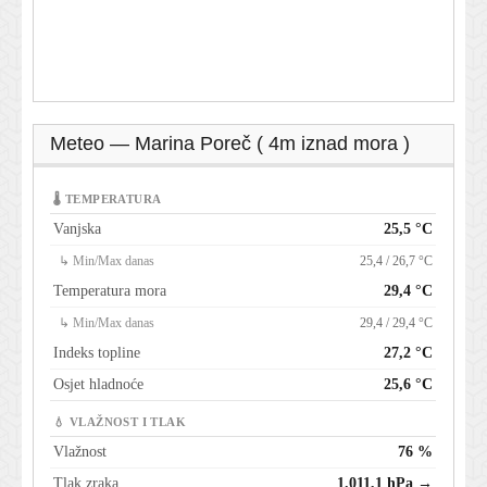
Meteo — Marina Poreč ( 4m iznad mora )
🌡 TEMPERATURA
Vanjska
25,5 °C
↳ Min/Max danas
25,4 / 26,7 °C
Temperatura mora
29,4 °C
↳ Min/Max danas
29,4 / 29,4 °C
Indeks topline
27,2 °C
Osjet hladnoće
25,6 °C
💧 VLAŽNOST I TLAK
Vlažnost
76 %
Tlak zraka
1.011,1 hPa →