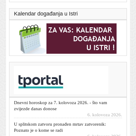
Kalendar događanja u Istri
T-portal.hr
U Italiji upozorenja zbog vrućine, Mađarska i
Rumunjska gase javnu rasvjetu
6. kolovoza 2026.
Dnevni horoskop za 7. kolovoza 2026. - što vam
zvijezde danas donose
6. kolovoza 2026.
U splitskom zatvoru pronađen mrtav zatvorenik:
Poznato je o kome se radi
6. kolovoza 2026.