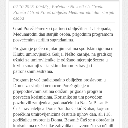
02.10.2025. 09:48; ;
Početna
/
Novosti
/
Iz Grada
Poreča
/
Grad Poreč obilježio Međunarodni dan starijih
osoba
Grad Poreč-Parenzo i partneri obilježili su 1. listopada,
Međunarodni dan starijih osoba, prigodnim programom
posvećenim starijim sugrađanima.
Program je počeo u jutarnjim satima sportskim igrama u
Klubu umirovljenika Galija. Nešto kasnije, na gradskoj
tržnici za umirovljenike je održano mjerenje šećera u
krvi u suradnji s Istarskim domom zdravlja i
patronažnim sestrama.
Program je već tradicionalno obilježen proslavom u
Domu za starije i nemoćne Poreč gdje je u
prijepodnevnim satima održani prigodan program
posvećen korisnicima. Korisnike su tim povodom
pozdravili zamjenica gradonačelnika Nataša Basanić
Čuš i ravnateljica Doma Sandra Ćakić Kuhar, koje su
porečkim umirovljenicima čestitale njihov dan, ali i 18.
godišnjicu otvorenja Doma. Basanić Čuš se u obraćanju
korisnicima uz čestitke zahvalila na svemu što su učinili