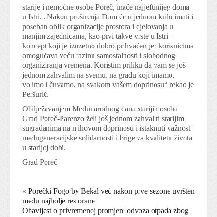
starije i nemoćne osobe Poreč, inače najjeftinijeg doma
u Istri. „Nakon proširenja Dom će u jednom krilu imati i
poseban oblik organizacije prostora i djelovanja u
manjim zajednicama, kao prvi takve vrste u Istri –
koncept koji je izuzetno dobro prihvaćen jer korisnicima
omogućava veću razinu samostalnosti i slobodnog
organiziranja vremena. Koristim priliku da vam se još
jednom zahvalim na svemu, na gradu koji imamo,
volimo i čuvamo, na svakom vašem doprinosu“ rekao je
Peršurić.
Obilježavanjem Međunarodnog dana starijih osoba
Grad Poreč-Parenzo želi još jednom zahvaliti starijim
sugrađanima na njihovom doprinosu i istaknuti važnost
međugeneracijske solidarnosti i brige za kvalitetu života
u starijoj dobi.
Grad Poreč
«
Porečki Fogo by Bekal već nakon prve sezone uvršten
među najbolje restorane
Obavijest o privremenoj promjeni odvoza otpada zbog