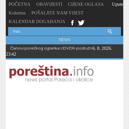
POČETNA
OBAVIJESTI
CIJENE OGLASA
Upute
Kolumna
POŠALJITE NAM VIJEST
KALENDAR DOGAĐANJA
NEWS
Članovi porečkog ogranka UDVDR-podružnice Istarske županije
6. 8. 2026.
23:42