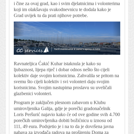
i čine za ovaj grad, kao i svim djelatnicima i volonterima
koji im olakšavaju svakodnevnicu te dodala kako je
Grad uvijek tu da prati njihove potrebe.
Ravnateljica Ćakić Kuhar istaknula je kako su
ljubaznost, lijepa riječ i dobar odnos nešto što cijeli
kolektiv daje svojim korisnicima. Zahvalila se pritom na
svemu što cijeli kolektiv i svi volonteri daju svojim
korisnicima. Svojim nastupima proslavu su uveličali
glazbenici volonteri.
Program je zaključen plesnom zabavom u Klubu
umirovljenika Galija, gdje je porečki gradonačelnik
Loris Peršurić najavio kako će od ove godine svih 4.700
porečkih umirovljenika dobiti božićnicu u iznosu od
111, 49 eura. Podsjetio je i na to da je dovršena javna
nabava za izvođača radova na proširenju Doma za