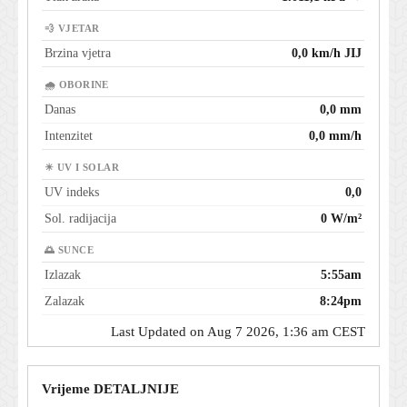
💨 VJETAR
Brzina vjetra
0,0 km/h JIJ
🌧 OBORINE
Danas
0,0 mm
Intenzitet
0,0 mm/h
☀ UV I SOLAR
UV indeks
0,0
Sol. radijacija
0 W/m²
🌅 SUNCE
Izlazak
5:55am
Zalazak
8:24pm
Last Updated on Aug 7 2026, 1:36 am CEST
Vrijeme DETALJNIJE