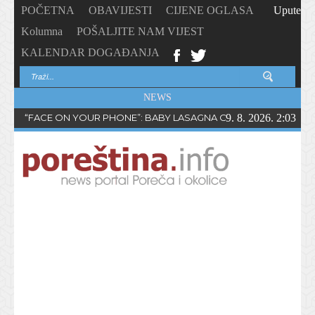
POČETNA
OBAVIJESTI
CIJENE OGLASA
Upute
Kolumna
POŠALJITE NAM VIJEST
KALENDAR DOGAĐANJA
NEWS
“FACE ON YOUR PHONE”: BABY LASAGNA OBJAVIO NOVI SING
9. 8. 2026. 2:03