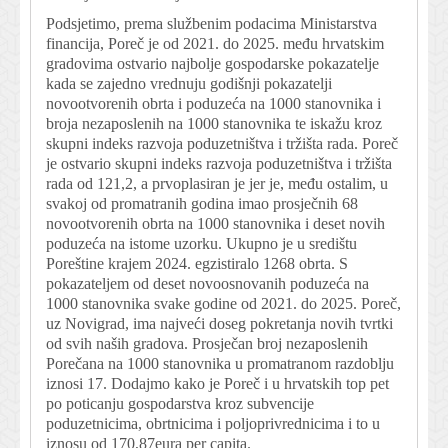
Podsjetimo, prema službenim podacima Ministarstva
financija, Poreč je od 2021. do 2025. među hrvatskim
gradovima ostvario najbolje gospodarske pokazatelje
kada se zajedno vrednuju godišnji pokazatelji
novootvorenih obrta i poduzeća na 1000 stanovnika i
broja nezaposlenih na 1000 stanovnika te iskažu kroz
skupni indeks razvoja poduzetništva i tržišta rada. Poreč
je ostvario skupni indeks razvoja poduzetništva i tržišta
rada od 121,2, a prvoplasiran je jer je, među ostalim, u
svakoj od promatranih godina imao prosječnih 68
novootvorenih obrta na 1000 stanovnika i deset novih
poduzeća na istome uzorku. Ukupno je u središtu
Poreštine krajem 2024. egzistiralo 1268 obrta. S
pokazateljem od deset novoosnovanih poduzeća na
1000 stanovnika svake godine od 2021. do 2025. Poreč,
uz Novigrad, ima najveći doseg pokretanja novih tvrtki
od svih naših gradova. Prosječan broj nezaposlenih
Porečana na 1000 stanovnika u promatranom razdoblju
iznosi 17. Dodajmo kako je Poreč i u hrvatskih top pet
po poticanju gospodarstva kroz subvencije
poduzetnicima, obrtnicima i poljoprivrednicima i to u
iznosu od 170,87eura per capita.