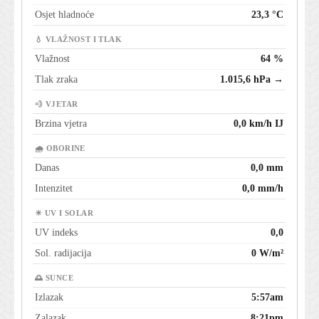
Osjet hladnoće
23,3 °C
💧 VLAŽNOST I TLAK
Vlažnost
64 %
Tlak zraka
1.015,6 hPa →
💨 VJETAR
Brzina vjetra
0,0 km/h IJ
🌧 OBORINE
Danas
0,0 mm
Intenzitet
0,0 mm/h
☀ UV I SOLAR
UV indeks
0,0
Sol. radijacija
0 W/m²
🌅 SUNCE
Izlazak
5:57am
Zalazak
8:21pm