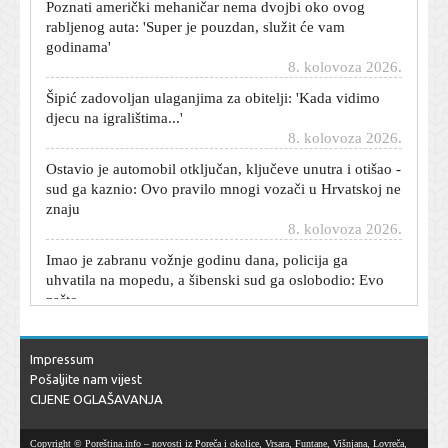
rabljenog auta: 'Super je pouzdan, služit će vam
godinama'
8. kolovoza 2026.
Šipić zadovoljan ulaganjima za obitelji: 'Kada vidimo
djecu na igralištima...'
8. kolovoza 2026.
Ostavio je automobil otključan, ključeve unutra i otišao -
sud ga kaznio: Ovo pravilo mnogi vozači u Hrvatskoj ne
znaju
8. kolovoza 2026.
Imao je zabranu vožnje godinu dana, policija ga
uhvatila na mopedu, a šibenski sud ga oslobodio: Evo
zašto
8. kolovoza 2026.
Dnevni horoskop za 9. kolovoza 2026. - što vam
zvijezde danas donose
Impressum
8. kolovoza 2026.
Pošaljite nam vijest
CIJENE OGLAŠAVANJA
Carević nakon novog poraza: Odigrali smo vrhunsku
utakmicu
8. kolovoza 2026.
Copyright © Poreština.info – novosti iz Poreča i okolice, Vrsara, Funtane, Višnjana, Lovreča,