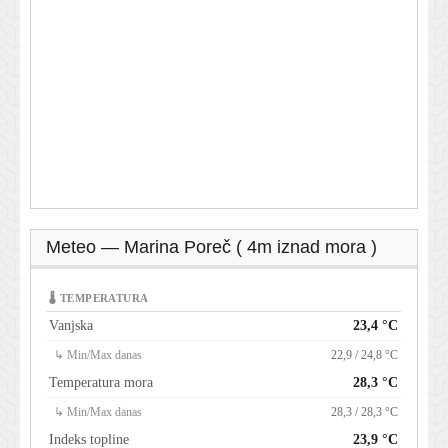
Meteo — Marina Poreč ( 4m iznad mora )
🌡 TEMPERATURA
Vanjska
23,4 °C
↳ Min/Max danas
22,9 / 24,8 °C
Temperatura mora
28,3 °C
↳ Min/Max danas
28,3 / 28,3 °C
Indeks topline
23,9 °C