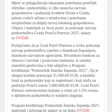
Mjere se prilagođavaju iskazanim potrebama porečkih
obrtnika i poduzetnika, u cilju nastavka razvoja
gospodarstva i podizanja kvalitete života u Gradu,
pritom vodeći računa o trendovima i potrebama
neophodnim za daljnji razvoj lokalnog gospodarstva.
Objava i materijali za Javni poziv za poticanje razvoja
poduzetništva Grada Poreča-Parenzo 2025. nalaze
se
OVDJE
Podsjećamo da je Grad Poreč-Parenzo u svrhu poticanja
razvoja poduzetništva zajedno s Istarskom županijom,
Istarskom razvojnom agencijom, Hrvatskom bankom za
obnovu i razvitak i poslovnim bankama, te ostalim
istarskim gradovima u Istri uključen u Program
kreditiranja “Poduzetnik Istarska županija 2025”, čiji je
ukupni kreditni potencijal 35.500.00 EUR, a kreditni
fond za poduzetnike koji su registrirani i koji ulažu na
području Poreča iznosi 5.000.000,00 EUR. Grad Poreč-
Parenzo subvencionira kamatu u visini od 1-2% ovisno
o djelatnosti poduzetnika te namjeni ulaganja.
Program kreditiranja Poduzetnik Istarska županija 2025.
materijali i informacije nalaze se na linku
OVDJE