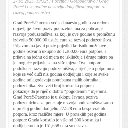
27.05.2025. 19:32; ;
Početna
/
Gospodarstvo
/
Grad
Poreč i ove godine nastavlja dodjeljivati potpore za
razvoj poduzetništva
Grad Poreč-Parenzo već jedanaestu godinu za redom
objavljuje Javni poziv poduzetnicima za poticanje
razvoja poduzetništva, za koji je ove godine u proračunu
izdvojio 50.000,00 tisuća eura za razvoj poduzetništva.
Prijavom na javni poziv pojedini korisnik može ove
godine ostvariti ukupno do 1.300,00 eura potpore, a
prijava na jednu od mjera ne isključuje i druge mjere pa
je moguće prijaviti se na više mjera. Ove potpore
podrška su razvoju poduzetništva, a riječ je o potporama
koje se već duži niz godina dodjeljuju i koje se svake
godine prilagođavaju potrebama malih obrtnika i
poduzetnika. Sve veći broj korisnika potpora
pokazuje da je riječ o dobro “pogođenim “ mjerama.
Grad Poreč-Parenzo je u sklopu Javnog poziva
poduzetnicima za poticanje razvoja poduzetništva samo
u prošloj godini dodijelio 27.528 eura bespovratnih
potpora, kroz različite mjere. U proteklih pet godina
potpore Grada koristilo je više od 300 korisnika i
dodijeljeno im je 151,658 eura sredstava.