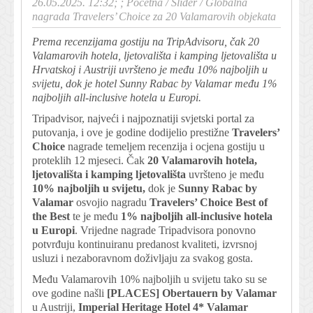
26.05.2025. 12:32; ;
Početna
/
Slider
/
Globalna
nagrada Travelers’ Choice za 20 Valamarovih objekata
Prema recenzijama gostiju na TripAdvisoru, čak 20
Valamarovih hotela, ljetovališta i kamping ljetovališta u
Hrvatskoj i Austriji uvršteno je među 10% najboljih u
svijetu, dok je hotel Sunny Rabac by Valamar među 1%
najboljih all-inclusive hotela u Europi.
Tripadvisor, najveći i najpoznatiji svjetski portal za
putovanja, i ove je godine dodijelio prestižne
Travelers’
Choice
nagrade temeljem recenzija i ocjena gostiju u
proteklih 12 mjeseci. Čak
20 Valamarovih hotela,
ljetovališta i kamping ljetovališta
uvršteno je među
10% najboljih u svijetu,
dok je
Sunny Rabac by
Valamar
osvojio nagradu
Travelers’ Choice Best of
the Best
te je među
1% najboljih all-inclusive hotela
u Europi
. Vrijedne nagrade Tripadvisora ponovno
potvrđuju kontinuiranu predanost kvaliteti, izvrsnoj
usluzi i nezaboravnom doživljaju za svakog gosta.
Među Valamarovih 10% najboljih u svijetu tako su se
ove godine našli
[PLACES] Obertauern by Valamar
u Austriji,
Imperial Heritage Hotel 4* Valamar