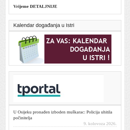
Vrijeme DETALJNIJE
Kalendar događanja u Istri
T-portal.hr
Pulska noć za pamćenje: Severina priredila spektakl u
rasprodanom amfiteatru
9. kolovoza 2026.
U Osijeku pronađen izboden muškarac: Policija uhitila
počinitelja
9. kolovoza 2026.
Nevjerojatna scena na utakmici: Ispucao loptu s terena i