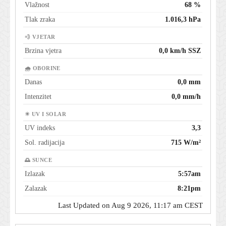
Vlažnost
68 %
Tlak zraka
1.016,3 hPa
💨 VJETAR
Brzina vjetra
0,0 km/h SSZ
🌧 OBORINE
Danas
0,0 mm
Intenzitet
0,0 mm/h
☀ UV I SOLAR
UV indeks
3,3
Sol. radijacija
715 W/m²
🌅 SUNCE
Izlazak
5:57am
Zalazak
8:21pm
Last Updated on Aug 9 2026, 11:17 am CEST