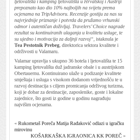
ljetovališta i kamping ljetovališta u Hrvatskoj i Austriji
prepoznato kao dio 10% najboljih na svijetu prema
ocjenama na TripAdvisoru. Recenzije gostiju za nas su
najvrjednije priznanje i potvrda da pružamo vrhunski
odmor i autentičan doživljaj. Travelers’ Choice nagrade
rezultat su kontinuiranih ulaganja u kvalitetu usluge, te
su ujedno i motivacija za daljnji razvoj“,
istaknula je
Tea Pestotnik Prebeg
, direktorica sektora kvalitete i
održivosti u Valamaru.
Valamar upravlja s ukupno 36 hotela i ljetovališta te 15
kamping ljetovališta duž jadranske obale i u austrijskom
Obertauernu. Kontinuirano ulaže u podizanje kvalitete
smještaja i usluga s visokom dodanom vrijednošću te u
razvoj destinacija s ciljem promicanja održivog turizma,
koji je dobar za destinacije, zaposlenike, goste i lokalne
zajednice, što gosti iz godine u godinu nagrađuju
najvišim ocjenama.
«
Rukometaš Poreča Matija Rađaković odlazi u igračku
mirovinu
KOŠARKAŠKA IGRAONICA KK POREČ
»