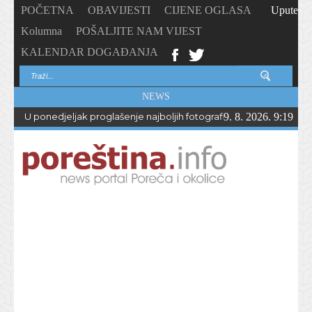
POČETNA
OBAVIJESTI
CIJENE OGLASA
Upute
Kolumna
POŠALJITE NAM VIJEST
KALENDAR DOGAĐANJA
NEWS
U ponedjeljak proglašenje najboljih fotografija – PhotoCity2026 
9. 8. 2026. 9:19