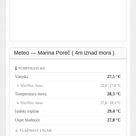
Meteo — Marina Poreč ( 4m iznad mora )
🌡 TEMPERATURA
Vanjska
27,5 °C
↳ Min/Max danas
22,6 / 27,6 °C
Temperatura mora
28,3 °C
↳ Min/Max danas
27,8 / 28,3 °C
Indeks topline
29,4 °C
Osjet hladnoće
27,8 °C
💧 VLAŽNOST I TLAK