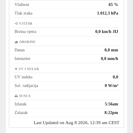
Vlažnost
65 %
Tlak zraka
1.012,3 hPa
💨 VJETAR
Brzina vjetra
0,0 km/h JIJ
🌧 OBORINE
Danas
0,0 mm
Intenzitet
0,0 mm/h
☀ UV I SOLAR
UV indeks
0,0
Sol. radijacija
0 W/m²
🌅 SUNCE
Izlazak
5:56am
Zalazak
8:22pm
Last Updated on Aug 8 2026, 12:39 am CEST