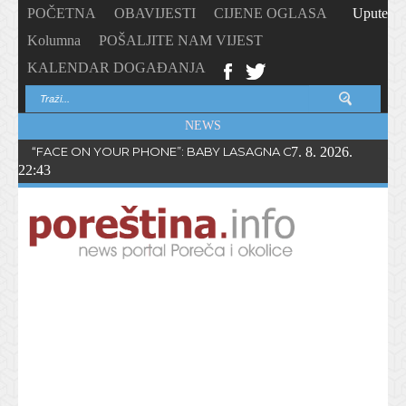
POČETNA
OBAVIJESTI
CIJENE OGLASA
Upute
Kolumna
POŠALJITE NAM VIJEST
KALENDAR DOGAĐANJA
NEWS
“FACE ON YOUR PHONE”: BABY LASAGNA OBJAVIO NOVI SING
7. 8. 2026.
22:43