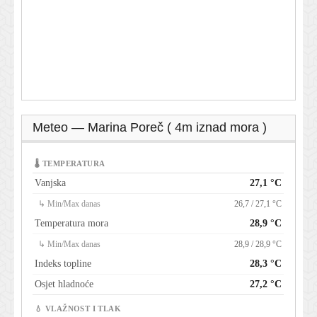
Meteo — Marina Poreč ( 4m iznad mora )
🌡 TEMPERATURA
Vanjska
27,1 °C
↳ Min/Max danas
26,7 / 27,1 °C
Temperatura mora
28,9 °C
↳ Min/Max danas
28,9 / 28,9 °C
Indeks topline
28,3 °C
Osjet hladnoće
27,2 °C
💧 VLAŽNOST I TLAK