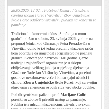
28.05.2026. 12:02; ;
Početna
/
Kultura
/
Glazbena
čarolija spojila Poreč i Viroviticu: Zbor Umjetničke
škole Poreč oduševio virovitičku publiku na koncertu za
pamćenje
Tradicionalni koncertni ciklus „Simfonija u mom
gradu“, održan u subotu, 23. svibnja 2026. godine na
prepunoj šetnici kod Gimnazije Petra Preradovića u
Virovitici, donio je još jednu predivnu glazbenu priču
koja potvrđuje da umjetnost i prijateljstvo ne poznaju
granice. Koncert pod nazivom “140 godina glazbe,
tradicije i zajedništva” organiziran je u sklopu
obilježavanja velikog jubileja uspješnog djelovanja
Glazbene škole Jan Vlašimsky Virovitica, a posebni
gosti ove nezaboravne večeri bili su sjajni učenici i
članovi
Zbora Umjetničke škole Poreč
, koji su svojim
glasovima i energijom osvojili srca virovitičke publike.
Pod dirigentskom palicom prof.
Marijane Gulić
,
porečki su zborovši priredili nastup za pamćenje.
Publika je s mladim glazbenicima uživala u svakom