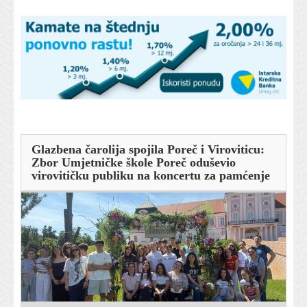
Glazbena čarolija spojila Poreč i Viroviticu:
Zbor Umjetničke škole Poreč oduševio
virovitičku publiku na koncertu za pamćenje