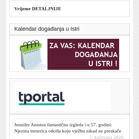
Vrijeme DETALJNIJE
Kalendar događanja u Istri
T-portal.hr
Ima snažnu poruku: Novi singl Baby Lasagne je
'borbena' pjesma o hrabrosti i otpornosti u današnjem
vremenu
7. kolovoza 2026.
Jennifer Aniston fantastično izgleda i u 57. godini:
Njezina trenerica otkrila koju vježbu nikad ne preskače
7. kolovoza 2026.