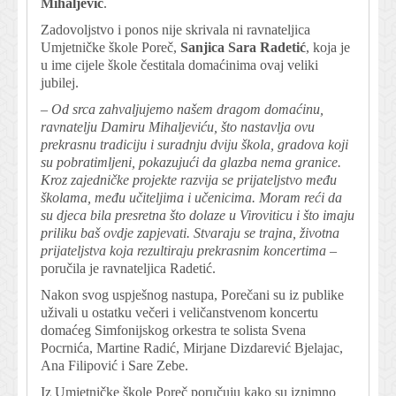
Mihaljević
.
Zadovoljstvo i ponos nije skrivala ni ravnateljica
Umjetničke škole Poreč,
Sanjica Sara Radetić
, koja je
u ime cijele škole čestitala domaćinima ovaj veliki
jubilej.
– Od srca zahvaljujemo našem dragom domaćinu,
ravnatelju Damiru Mihaljeviću, što nastavlja ovu
prekrasnu tradiciju i suradnju dviju škola, gradova koji
su pobratimljeni, pokazujući da glazba nema granice.
Kroz zajedničke projekte razvija se prijateljstvo među
školama, među učiteljima i učenicima. Moram reći da
su djeca bila presretna što dolaze u Viroviticu i što imaju
priliku baš ovdje zapjevati. Stvaraju se trajna, životna
prijateljstva koja rezultiraju prekrasnim koncertima –
poručila je ravnateljica Radetić.
Nakon svog uspješnog nastupa, Porečani su iz publike
uživali u ostatku večeri i veličanstvenom koncertu
domaćeg Simfonijskog orkestra te solista Svena
Pocrnića, Martine Radić, Mirjane Dizdarević Bjelajac,
Ana Filipović i Sare Zebe.
Iz Umjetničke škole Poreč poručuju kako su iznimno