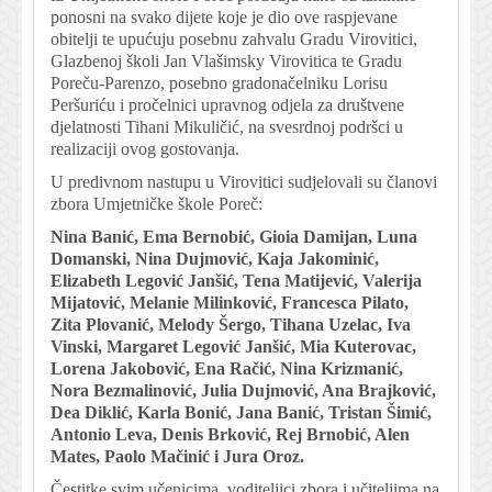
ponosni na svako dijete koje je dio ove raspjevane
obitelji te upućuju posebnu zahvalu Gradu Virovitici,
Glazbenoj školi Jan Vlašimsky Virovitica te Gradu
Poreču-Parenzo, posebno gradonačelniku Lorisu
Peršuriću i pročelnici upravnog odjela za društvene
djelatnosti Tihani Mikuličić, na svesrdnoj podršci u
realizaciji ovog gostovanja.
U predivnom nastupu u Virovitici sudjelovali su članovi
zbora Umjetničke škole Poreč:
Nina Banić, Ema Bernobić, Gioia Damijan, Luna
Domanski, Nina Dujmović, Kaja Jakominić,
Elizabeth Legović Janšić, Tena Matijević, Valerija
Mijatović, Melanie Milinković, Francesca Pilato,
Zita Plovanić, Melody Šergo, Tihana Uzelac, Iva
Vinski, Margaret Legović Janšić, Mia Kuterovac,
Lorena Jakobović, Ena Račić, Nina Krizmanić,
Nora Bezmalinović, Julia Dujmović, Ana Brajković,
Dea Diklić, Karla Bonić, Jana Banić, Tristan Šimić,
Antonio Leva, Denis Brković, Rej Brnobić, Alen
Mates, Paolo Mačinić i Jura Oroz.
Čestitke svim učenicima, voditeljici zbora i učiteljima na