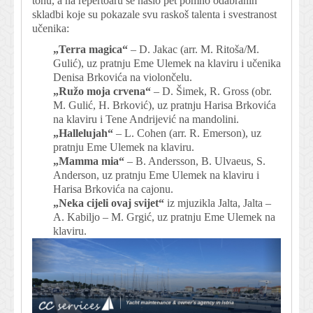
tonu, a na repertoaru se našlo pet pomno odabranih
skladbi koje su pokazale svu raskoš talenta i svestranost
učenika:
„Terra magica“
– D. Jakac (arr. M. Ritoša/M.
Gulić), uz pratnju Eme Ulemek na klaviru i učenika
Denisa Brkovića na violončelu.
„Ružo moja crvena“
– D. Šimek, R. Gross (obr.
M. Gulić, H. Brković), uz pratnju Harisa Brkovića
na klaviru i Tene Andrijević na mandolini.
„Hallelujah“
– L. Cohen (arr. R. Emerson), uz
pratnju Eme Ulemek na klaviru.
„Mamma mia“
– B. Andersson, B. Ulvaeus, S.
Anderson, uz pratnju Eme Ulemek na klaviru i
Harisa Brkovića na cajonu.
„Neka cijeli ovaj svijet“
iz mjuzikla Jalta, Jalta –
A. Kabiljo – M. Grgić, uz pratnju Eme Ulemek na
klaviru.