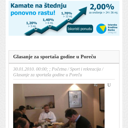
Glasanje za sportaša godine u Poreču
30.01.2010. 00:00; ;
Početna
/
Sport i rekreacija
/
Glasanje za sportaša godine u Poreču
U