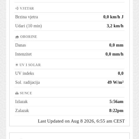
💨 VJETAR
Brzina vjetra
0,0 km/h J
Udari (10 min)
3,2 km/h
🌧 OBORINE
Danas
0,0 mm
Intenzitet
0,0 mm/h
☀ UV I SOLAR
UV indeks
0,0
Sol. radijacija
49 W/m²
🌅 SUNCE
Izlazak
5:56am
Zalazak
8:22pm
Last Updated on Aug 8 2026, 6:55 am CEST