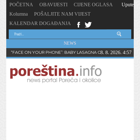
POČETNA
OBAVIJESTI
CIJENE OGLASA
Upute
Kolumna
POŠALJITE NAM VIJEST
KALENDAR DOGAĐANJA
NEWS
“FACE ON YOUR PHONE”: BABY LASAGNA OBJAVIO NOVI SING
8. 8. 2026. 4:57