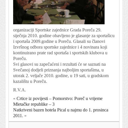
organizaciji Sportske zajednice Grada Poreča 29.
siječnja 2010. godine obavljeno je glasanje za sportašicu
i sportaša 2009.godine u Poreču. Glasali su članovi
Izvršnog odbora sportske zajednice i 4 novinara koji
kontinuirano prate rad sportaša i sportskih klubova u
Poreču.
Svi glasovi su zapečaćeni i rezultati će se saznati na
Svečanoj dodjeli priznanja najboljim sportašima, u
utorak 2. veljače 2010. godine, u 19 sati, u gradskom
kazalištu u Poreču.
R.V.A.
«
Crtice iz povijesti – Pomorstvo: Poreč u vrijeme
Mletačke republike – 3
Natkriveni bazen hotela Pical u najmu do 1. prosinca
2011.
»