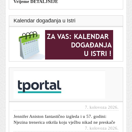
Vrijeme DETALJNIJE
Kalendar događanja u Istri
T-portal.hr
Ima snažnu poruku: Novi singl Baby Lasagne je
'borbena' pjesma o hrabrosti i otpornosti u današnjem
vremenu
7. kolovoza 2026.
Jennifer Aniston fantastično izgleda i u 57. godini:
Njezina trenerica otkrila koju vježbu nikad ne preskače
7. kolovoza 2026.