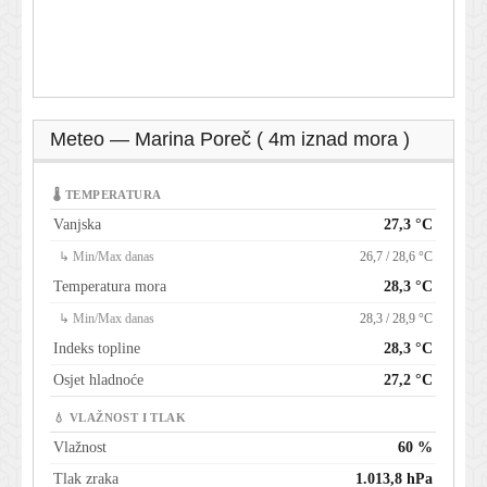
Meteo — Marina Poreč ( 4m iznad mora )
🌡 TEMPERATURA
Vanjska
27,3 °C
↳ Min/Max danas
26,7 / 28,6 °C
Temperatura mora
28,3 °C
↳ Min/Max danas
28,3 / 28,9 °C
Indeks topline
28,3 °C
Osjet hladnoće
27,2 °C
💧 VLAŽNOST I TLAK
Vlažnost
60 %
Tlak zraka
1.013,8 hPa