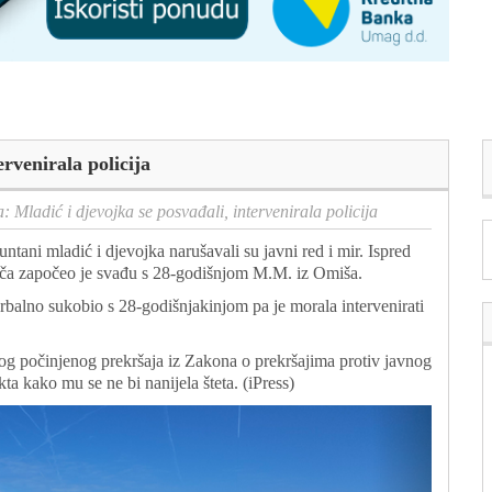
rvenirala policija
: Mladić i djevojka se posvađali, intervenirala policija
untani mladić i djevojka narušavali su javni red i mir. Ispred
reča započeo je svađu s 28-godišnjom M.M. iz Omiša.
 verbalno sukobio s 28-godišnjakinjom pa je morala intervenirati
bog počinjenog prekršaja iz Zakona o prekršajima protiv javnog
ekta kako mu se ne bi nanijela šteta. (iPress)