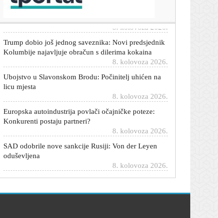
su već sad kilometarske kolone
8. kolovoza 2026.
Trump dobio još jednog saveznika: Novi predsjednik
Kolumbije najavljuje obračun s dilerima kokaina
8. kolovoza 2026.
Ubojstvo u Slavonskom Brodu: Počinitelj uhićen na
licu mjesta
8. kolovoza 2026.
Europska autoindustrija povlači očajničke poteze:
Konkurenti postaju partneri?
8. kolovoza 2026.
SAD odobrile nove sankcije Rusiji: Von der Leyen
oduševljena
8. kolovoza 2026.
Sud: Trump ne smije graditi plesnu dvoranu u Bijeloj
kući; Trump: Poništite odluku
8. kolovoza 2026.
Španjolska uhitila 77 krijumčara ljudi i droge: Akcija
nema veze s Ceutom