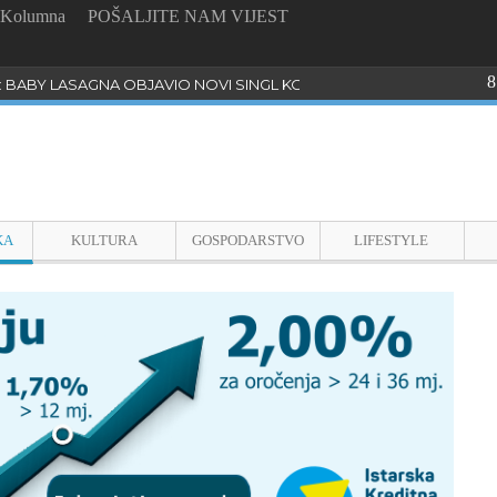
Kolumna
POŠALJITE NAM VIJEST
8
: BABY LASAGNA OBJAVIO NOVI SINGL KOJI PROGOVARA O BULLYI
KA
KULTURA
GOSPODARSTVO
LIFESTYLE