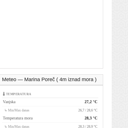
Meteo — Marina Poreč ( 4m iznad mora )
🌡 TEMPERATURA
Vanjska
27,2 °C
↳ Min/Max danas
26,7 / 28,6 °C
Temperatura mora
28,3 °C
↳ Min/Max danas
28,3 / 28,9 °C