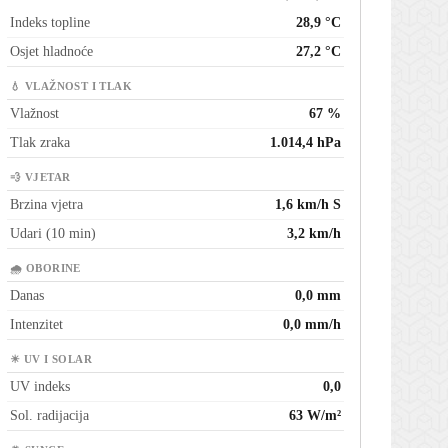
Indeks topline
28,9 °C
Osjet hladnoće
27,2 °C
💧 VLAŽNOST I TLAK
Vlažnost
67 %
Tlak zraka
1.014,4 hPa
💨 VJETAR
Brzina vjetra
1,6 km/h S
Udari (10 min)
3,2 km/h
🌧 OBORINE
Danas
0,0 mm
Intenzitet
0,0 mm/h
☀ UV I SOLAR
UV indeks
0,0
Sol. radijacija
63 W/m²