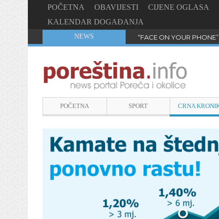
POČETNA
OBAVIJESTI
CIJENE OGLASA
KALENDAR DOGAĐANJA
NEWS
“FACE ON YOUR PHONE”
POČETNA
SPORT
CRNA KRONI