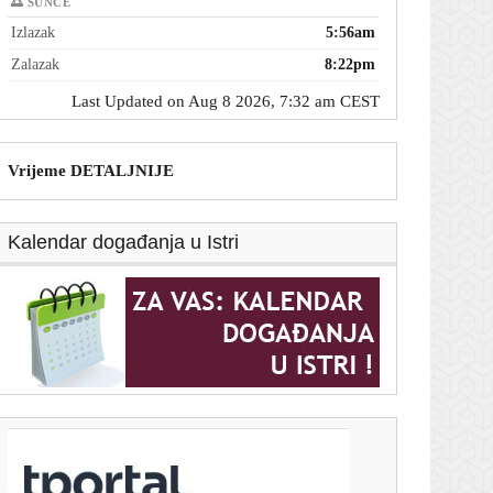
🌅 SUNCE
Izlazak
5:56am
Zalazak
8:22pm
Last Updated on Aug 8 2026, 7:32 am CEST
Vrijeme DETALJNIJE
Kalendar događanja u Istri
T-portal.hr
Još jedan vikend kaosa na cestama: Pogledajte gdje