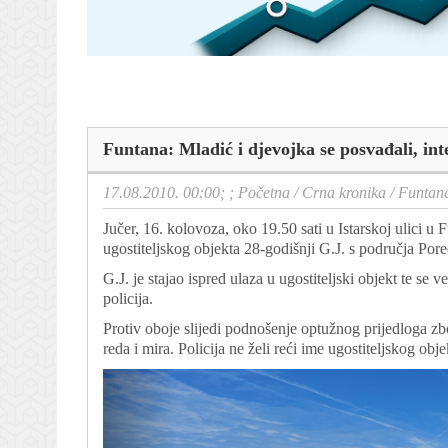
Funtana: Mladić i djevojka se posvađali, inte
17.08.2010. 00:00; ;
Početna
/
Crna kronika
/
Funtana
Jučer, 16. kolovoza, oko 19.50 sati u Istarskoj ulici u F
ugostiteljskog objekta 28-godišnji G.J. s područja Po
G.J. je stajao ispred ulaza u ugostiteljski objekt te se
policija.
Protiv oboje slijedi podnošenje optužnog prijedloga z
reda i mira. Policija ne želi reći ime ugostiteljskog obj