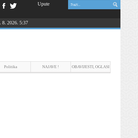
Upute
. 8. 2026. 5:37
NGU
Politika
NAJAVE !
OBAVIJESTI, OGLASI