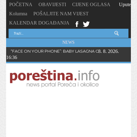
POČETNA
OBAVIJESTI
CIJENE OGLASA
Upute
Kolumna
POŠALJITE NAM VIJEST
KALENDAR DOGAĐANJA
NEWS
“FACE ON YOUR PHONE”: BABY LASAGNA OBJAVIO NOVI SING
8. 8. 2026.
16:36