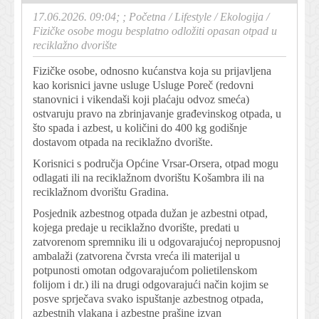
17.06.2026. 09:04; ;
Početna
/
Lifestyle
/
Ekologija
/
Fizičke osobe mogu besplatno odložiti opasan otpad u
reciklažno dvorište
Fizičke osobe, odnosno kućanstva koja su prijavljena
kao korisnici javne usluge Usluge Poreč (redovni
stanovnici i vikendaši koji plaćaju odvoz smeća)
ostvaruju pravo na zbrinjavanje građevinskog otpada, u
što spada i azbest, u količini do 400 kg godišnje
dostavom otpada na reciklažno dvorište.
Korisnici s područja Općine Vrsar-Orsera, otpad mogu
odlagati ili na reciklažnom dvorištu Košambra ili na
reciklažnom dvorištu Gradina.
Posjednik azbestnog otpada dužan je azbestni otpad,
kojega predaje u reciklažno dvorište, predati u
zatvorenom spremniku ili u odgovarajućoj nepropusnoj
ambalaži (zatvorena čvrsta vreća ili materijal u
potpunosti omotan odgovarajućom polietilenskom
folijom i dr.) ili na drugi odgovarajući način kojim se
posve sprječava svako ispuštanje azbestnog otpada,
azbestnih vlakana i azbestne prašine izvan