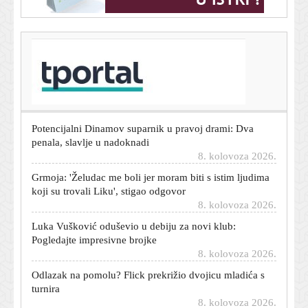
T-portal.hr
Što će biti s cijenama goriva od utorka? Plenković sve
otkrio u četiri riječi
8. kolovoza 2026.
Potencijalni Dinamov suparnik u pravoj drami: Dva
penala, slavlje u nadoknadi
8. kolovoza 2026.
Grmoja: 'Želudac me boli jer moram biti s istim ljudima
koji su trovali Liku', stigao odgovor
8. kolovoza 2026.
Luka Vušković oduševio u debiju za novi klub:
Pogledajte impresivne brojke
8. kolovoza 2026.
Odlazak na pomolu? Flick prekrižio dvojicu mladića s
turnira
8. kolovoza 2026.