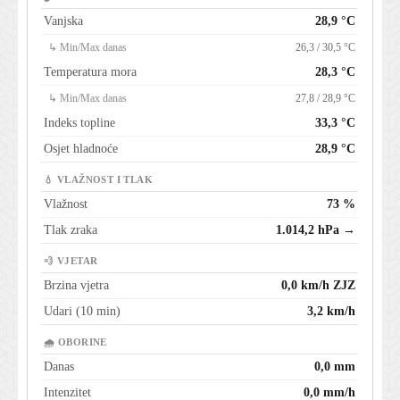
Vanjska
28,9 °C
↳ Min/Max danas
26,3 / 30,5 °C
Temperatura mora
28,3 °C
↳ Min/Max danas
27,8 / 28,9 °C
Indeks topline
33,3 °C
Osjet hladnoće
28,9 °C
💧 VLAŽNOST I TLAK
Vlažnost
73 %
Tlak zraka
1.014,2 hPa →
💨 VJETAR
Brzina vjetra
0,0 km/h ZJZ
Udari (10 min)
3,2 km/h
🌧 OBORINE
Danas
0,0 mm
Intenzitet
0,0 mm/h