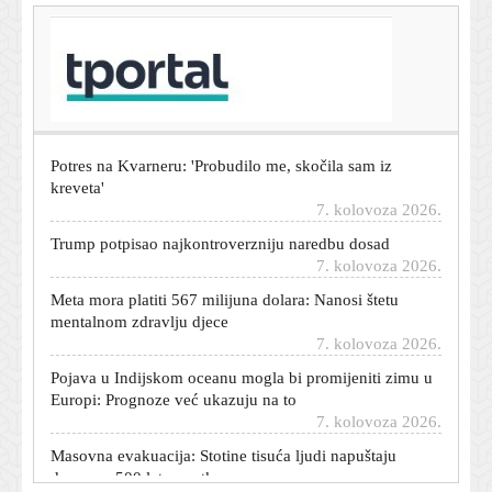
T-portal.hr
Bivši meksički guverner uhićen zbog umiješanosti u
nestanak 43 studenata
7. kolovoza 2026.
Potres na Kvarneru: 'Probudilo me, skočila sam iz
kreveta'
7. kolovoza 2026.
Trump potpisao najkontroverzniju naredbu dosad
7. kolovoza 2026.
Meta mora platiti 567 milijuna dolara: Nanosi štetu
mentalnom zdravlju djece
7. kolovoza 2026.
Pojava u Indijskom oceanu mogla bi promijeniti zimu u
Europi: Prognoze već ukazuju na to
7. kolovoza 2026.
Masovna evakuacija: Stotine tisuća ljudi napuštaju
domove, 500 letova otkazano
7. kolovoza 2026.