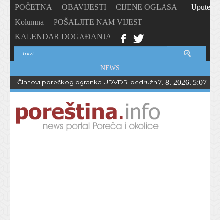
POČETNA
OBAVIJESTI
CIJENE OGLASA
Upute
Kolumna
POŠALJITE NAM VIJEST
KALENDAR DOGAĐANJA
NEWS
Članovi porečkog ogranka UDVDR-podružnice Istarske županije
7. 8. 2026. 5:07