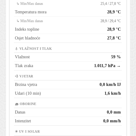
↳ Min/Max danas
25,4 / 27,8 °C
Temperatura mora
28,9 °C
↳ Min/Max danas
28,9 / 29,4 °C
Indeks topline
28,9 °C
Osjet hladnoće
27,8 °C
💧 VLAŽNOST I TLAK
Vlažnost
59 %
Tlak zraka
1.011,7 hPa →
💨 VJETAR
Brzina vjetra
0,0 km/h IJ
Udari (10 min)
1,6 km/h
🌧 OBORINE
Danas
0,0 mm
Intenzitet
0,0 mm/h
☀ UV I SOLAR