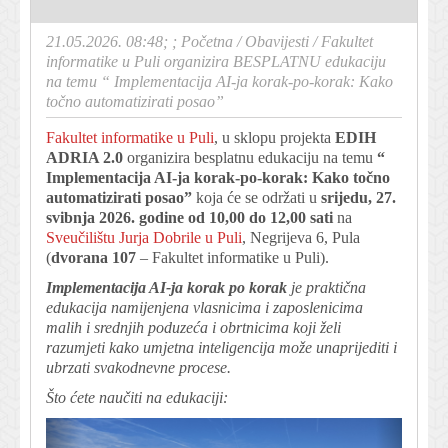
21.05.2026. 08:48; ;
Početna
/
Obavijesti
/
Fakultet
informatike u Puli organizira BESPLATNU edukaciju
na temu “ Implementacija AI-ja korak-po-korak: Kako
točno automatizirati posao”
Fakultet informatike u Puli
, u sklopu projekta
EDIH
ADRIA 2.0
organizira besplatnu edukaciju na temu
“
Implementacija AI-ja korak-po-korak: Kako točno
automatizirati posao”
koja će se održati u
srijedu, 27.
svibnja 2026. godine od 10,00 do 12,00 sati
na
Sveučilištu Jurja Dobrile u Puli
, Negrijeva 6, Pula
(
dvorana 107
– Fakultet informatike u Puli).
Implementacija AI-ja korak po korak
je praktična
edukacija namijenjena vlasnicima i zaposlenicima
malih i srednjih poduzeća i obrtnicima koji želi
razumjeti kako umjetna inteligencija može unaprijediti i
ubrzati svakodnevne procese.
Što ćete naučiti na edukaciji: