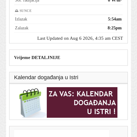
Sol. radijacija
0 W/m²
🌅 SUNCE
Izlazak
5:54am
Zalazak
8:25pm
Last Updated on Aug 6 2026, 4:35 am CEST
Vrijeme DETALJNIJE
Kalendar događanja u Istri
T-portal.hr
Dnevni horoskop za 6. kolovoza 2026. - što vam