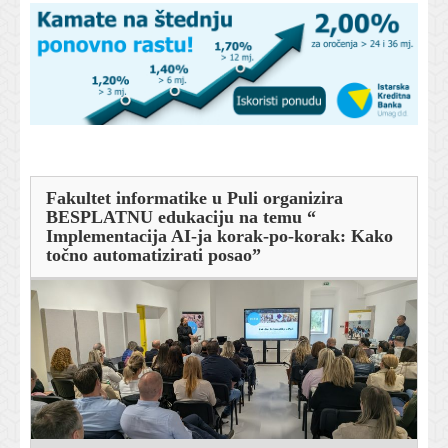
Fakultet informatike u Puli organizira
BESPLATNU edukaciju na temu “
Implementacija AI-ja korak-po-korak: Kako
točno automatizirati posao”