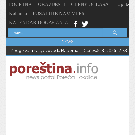
POČETNA
OBAVIJESTI
CIJENE OGLASA
Upute
Kolumna
POŠALJITE NAM VIJEST
KALENDAR DOGAĐANJA
NEWS
Zbog kvara na cjevovodu Baderna – Dračevac bez vode do večern
6. 8. 2026. 2:38