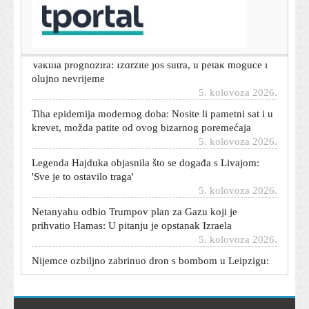
zvijezde danas donose
5. kolovoza 2026.
Vakula prognozira: Izdržite još sutra, u petak moguće i
olujno nevrijeme
5. kolovoza 2026.
Tiha epidemija modernog doba: Nosite li pametni sat i u
krevet, možda patite od ovog bizarnog poremećaja
5. kolovoza 2026.
Legenda Hajduka objasnila što se događa s Livajom:
'Sve je to ostavilo traga'
5. kolovoza 2026.
Netanyahu odbio Trumpov plan za Gazu koji je
prihvatio Hamas: U pitanju je opstanak Izraela
5. kolovoza 2026.
Nijemce ozbiljno zabrinuo dron s bombom u Leipzigu:
'Bio je to hibridni napad'
5. kolovoza 2026.
'Neki su dobili previše, neki premalo': Što kažu branitelji
o čestitki iz vlade?