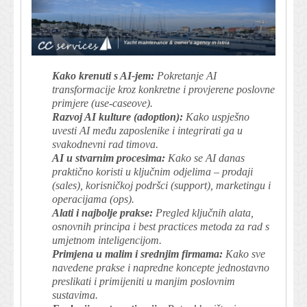
Kako krenuti s AI-jem:
Pokretanje AI
transformacije kroz konkretne i provjerene poslovne
primjere (use-caseove).
Razvoj AI kulture (adoption):
Kako uspješno
uvesti AI među zaposlenike i integrirati ga u
svakodnevni rad timova.
AI u stvarnim procesima:
Kako se AI danas
praktično koristi u ključnim odjelima – prodaji
(sales), korisničkoj podršci (support), marketingu i
operacijama (ops).
Alati i najbolje prakse:
Pregled ključnih alata,
osnovnih principa i best practices metoda za rad s
umjetnom inteligencijom.
Primjena u malim i srednjim firmama:
Kako sve
navedene prakse i napredne koncepte jednostavno
preslikati i primijeniti u manjim poslovnim
sustavima.