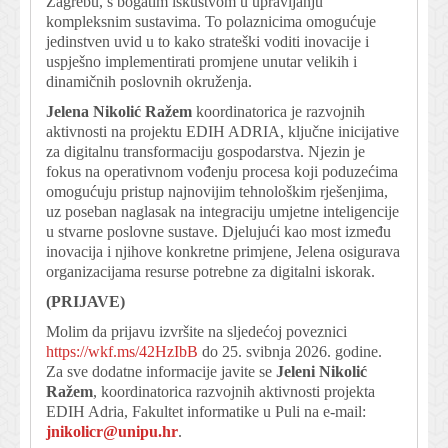
Zagrebu, s bogatim iskustvom u upravljanju
kompleksnim sustavima. To polaznicima omogućuje
jedinstven uvid u to kako strateški voditi inovacije i
uspješno implementirati promjene unutar velikih i
dinamičnih poslovnih okruženja.
Jelena Nikolić Ražem
koordinatorica je razvojnih
aktivnosti na projektu EDIH ADRIA, ključne inicijative
za digitalnu transformaciju gospodarstva. Njezin je
fokus na operativnom vođenju procesa koji poduzećima
omogućuju pristup najnovijim tehnološkim rješenjima,
uz poseban naglasak na integraciju umjetne inteligencije
u stvarne poslovne sustave. Djelujući kao most između
inovacija i njihove konkretne primjene, Jelena osigurava
organizacijama resurse potrebne za digitalni iskorak.
(PRIJAVE)
Molim da prijavu izvršite na sljedećoj poveznici
https://wkf.ms/42HzIbB
do 25. svibnja 2026. godine.
Za sve dodatne informacije javite se
Jeleni Nikolić
Ražem
, koordinatorica razvojnih aktivnosti projekta
EDIH Adria, Fakultet informatike u Puli na e-mail:
jnikolicr@unipu.hr
.