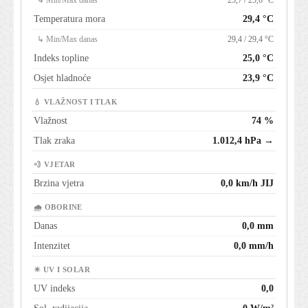
↳ Min/Max danas
23,7 / 25,6 °C
Temperatura mora
29,4 °C
↳ Min/Max danas
29,4 / 29,4 °C
Indeks topline
25,0 °C
Osjet hladnoće
23,9 °C
💧 VLAŽNOST I TLAK
Vlažnost
74 %
Tlak zraka
1.012,4 hPa →
💨 VJETAR
Brzina vjetra
0,0 km/h JIJ
🌧 OBORINE
Danas
0,0 mm
Intenzitet
0,0 mm/h
☀ UV I SOLAR
UV indeks
0,0