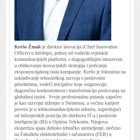
Krešo Žmak
je direktor inovacija (Chief Innovation
Officer) u Infobipu, jednoj od vodećih svjetskih
komunikacijskih platformi, s dugogodišnjim iskustvom
u oblikovanju inovacijskih strategija i poticanju
eksponencijalnog rasta kompanije. Krešo je fokusiran na
usklađivanje tehnološkog razvoja s poslovnim
prioritetima, vodeći inicijative koje osiguravaju
dugoročnu konkurentnost i transformaciju poslovanja na
globalnoj razini. Svoju profesionalnu putanju započeo
je kao razvojni inženjer u Siemensu, a većinu karijere
proveo je u telekomunikacijskom sektoru, napredujući
od inženjerskih pozicija do direktora IT-a i poslovne
inteligencije (BI) u Optima Telekomu. Njegova
ekspertiza spaja duboko tehničko utemeljenje, stečeno
na Fakultetu elektrotehnike i računarstva (FER) u