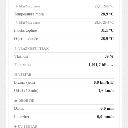
↳ Min/Max danas
25,4 / 29,0 °C
Temperatura mora
28,9 °C
↳ Min/Max danas
28,9 / 29,4 °C
Indeks topline
31,1 °C
Osjet hladnoće
28,9 °C
💧 VLAŽNOST I TLAK
Vlažnost
59 %
Tlak zraka
1.011,7 hPa →
💨 VJETAR
Brzina vjetra
0,0 km/h IJ
Udari (10 min)
1,6 km/h
🌧 OBORINE
Danas
0,0 mm
Intenzitet
0,0 mm/h
☀ UV I SOLAR