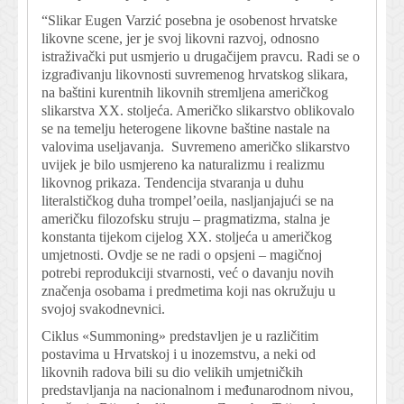
“Slikar Eugen Varzić posebna je osobenost hrvatske
likovne scene, jer je svoj likovni razvoj, odnosno
istraživački put usmjerio u drugačijem pravcu. Radi se o
izgrađivanju likovnosti suvremenog hrvatskog slikara,
na baštini kurentnih likovnih stremljena američkog
slikarstva XX. stoljeća. Američko slikarstvo oblikovalo
se na temelju heterogene likovne baštine nastale na
valovima useljavanja. Suvremeno američko slikarstvo
uvijek je bilo usmjereno ka naturalizmu i realizmu
likovnog prikaza. Tendencija stvaranja u duhu
literalstičkog duha trompel’oeila, nasljanjajući se na
američku filozofsku struju – pragmatizma, stalna je
konstanta tijekom cijelog XX. stoljeća u američkog
umjetnosti. Ovdje se ne radi o opsjeni – magičnoj
potrebi reprodukciji stvarnosti, već o davanju novih
značenja osobama i predmetima koji nas okružuju u
svojoj svakodnevnici.
Ciklus «Summoning» predstavljen je u različitim
postavima u Hrvatskoj i u inozemstvu, a neki od
likovnih radova bili su dio velikih umjetničkih
predstavljanja na nacionalnom i međunarodnom nivou,