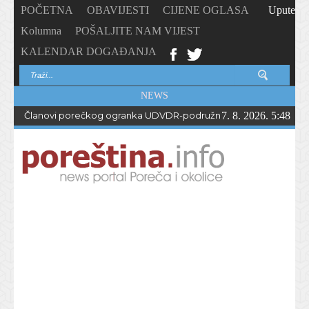
POČETNA
OBAVIJESTI
CIJENE OGLASA
Upute
Kolumna
POŠALJITE NAM VIJEST
KALENDAR DOGAĐANJA
NEWS
Članovi porečkog ogranka UDVDR-podružnice Istarske županije
7. 8. 2026. 5:48