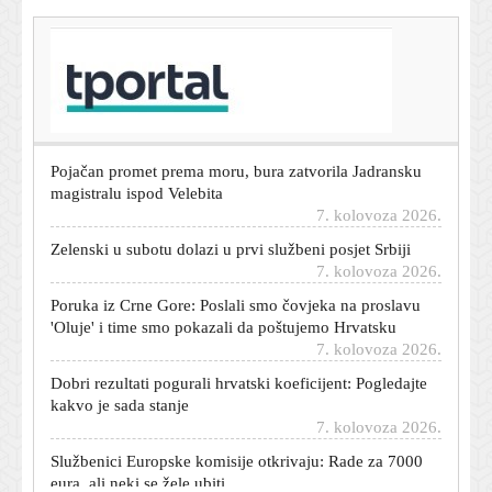
T-portal.hr
Rijekin heroj donio pobjedu majstorijom, a onda
poručio: 'Nisam zadovoljan'
7. kolovoza 2026.
Pojačan promet prema moru, bura zatvorila Jadransku
magistralu ispod Velebita
7. kolovoza 2026.
Zelenski u subotu dolazi u prvi službeni posjet Srbiji
7. kolovoza 2026.
Poruka iz Crne Gore: Poslali smo čovjeka na proslavu
'Oluje' i time smo pokazali da poštujemo Hrvatsku
7. kolovoza 2026.
Dobri rezultati pogurali hrvatski koeficijent: Pogledajte
kakvo je sada stanje
7. kolovoza 2026.
Službenici Europske komisije otkrivaju: Rade za 7000
eura, ali neki se žele ubiti
7. kolovoza 2026.