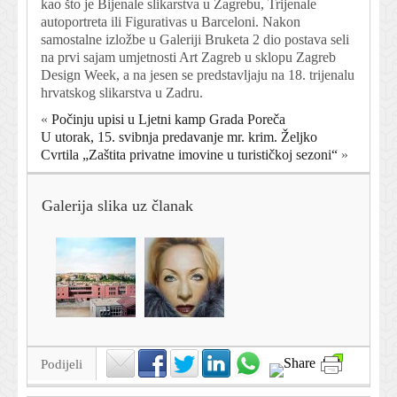
kao što je Bijenale slikarstva u Zagrebu, Trijenale
autoportreta ili Figurativas u Barceloni. Nakon
samostalne izložbe u Galeriji Bruketa 2 dio postava seli
na prvi sajam umjetnosti Art Zagreb u sklopu Zagreb
Design Week, a na jesen se predstavljaju na 18. trijenalu
hrvatskog slikarstva u Zadru.
«
Počinju upisi u Ljetni kamp Grada Poreča
U utorak, 15. svibnja predavanje mr. krim. Željko
Cvrtila „Zaštita privatne imovine u turističkoj sezoni“
»
Galerija slika uz članak
Podijeli