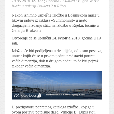
10.05.2018. 09:16; ;
Početna
/
Kultura
/
Eugen Varzić
izlaže u galeriji Bruketa 2 u Rijeci
Nakon iznimno uspješne izložbe u Lošinjskom muzeju,
likovni radovi iz ciklusa «Summoning» u nešto
drugačijem izdanju stižu na izložbu u Rijeku, točnije u
Galeriju Bruketa 2.
Otvorenje će se upriličiti
14. svibnja 2018.
godine u 19
sati.
Izložba će biti podijeljena u dva dijela, odnosno postava,
unutar kojih će se u prvom tjednu predstaviti portreti
većih dimenzija, dok u drugom tjednu to će biti pejzaži,
također većih dimenzija.
U predgovoru popratnog kataloga izložbe, kojega u
ovom postavu potpisuje dr.sc. Vinicije B. Lupis stoji: