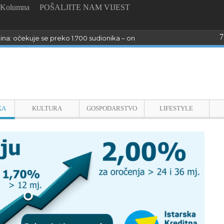
Kolumna
POŠALJITE NAM VIJEST
7
dina: očekuje se preko 1.700 sudionika – online prijave do 26. kolovoza
KA
KULTURA
GOSPODARSTVO
LIFESTYLE