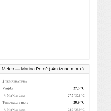
Meteo — Marina Poreč ( 4m iznad mora )
🌡 TEMPERATURA
Vanjska
27,5 °C
↳ Min/Max danas
27,5 / 30,8 °C
Temperatura mora
28,9 °C
↳ Min/Max danas
28,9 / 28,9 °C