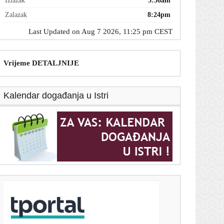
Izlazak
5:56am
Zalazak
8:24pm
Last Updated on Aug 7 2026, 11:25 pm CEST
Vrijeme DETALJNIJE
Kalendar događanja u Istri
T-portal.hr
Sindrom 'samo da malo prilegnem': Najgore stvari
koje možete napraviti vlastitom želucu nakon obilnog