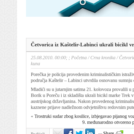
Četvorica iz Kaštelir-Labinci ukrali bicikl v
25.08.2010. 00:00; ;
Početna
/
Crna kronika
/
Četvoric
kuna
Porečka je policija provedenim kriminalističkim istra
područja Kaštelir – Labinci utvrdila osnovanu sumnju d
Mladići su u jutarnjim satima 21. kolovoza provalili u p
Borik u Poreču i iz skladišta ukrali bicikl marke Trek 
austrijskog državljanina. Nakon provedenog kriminalist
kaznene prijave nadležnom odvjetništvu redovnim pute
«
Trostruki sudar zbog kosilice, izbjegavao pijanog vo
9. međunarodno otvoreno pr