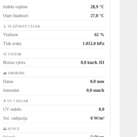
Indeks topline
28,9 °C
Osjet hladnoće
27,8 °C
💧 VLAŽNOST I TLAK
Vlažnost
62 %
Tlak zraka
1.012,0 hPa
💨 VJETAR
Brzina vjetra
0,0 km/h JIJ
🌧 OBORINE
Danas
0,0 mm
Intenzitet
0,0 mm/h
☀ UV I SOLAR
UV indeks
0,0
Sol. radijacija
0 W/m²
🌅 SUNCE