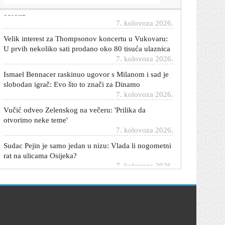
obroka
7. kolovoza 2026.
Velik interest za Thompsonov koncertu u Vukovaru:
U prvih nekoliko sati prodano oko 80 tisuća ulaznica
7. kolovoza 2026.
Ismael Bennacer raskinuo ugovor s Milanom i sad je
slobodan igrač: Evo što to znači za Dinamo
7. kolovoza 2026.
Vučić odveo Zelenskog na večeru: 'Prilika da
otvorimo neke teme'
7. kolovoza 2026.
Sudac Pejin je samo jedan u nizu: Vlada li nogometni
rat na ulicama Osijeka?
7. kolovoza 2026.
Inspektorat našao ilegalnu pršutanu: Evo što će biti s
1000 komada delicija
7. kolovoza 2026.
Stiglo osvježenje: U ovim dijelovima Hrvatske
temperatura pala s 34 na 19 stupnjeva
7. kolovoza 2026.