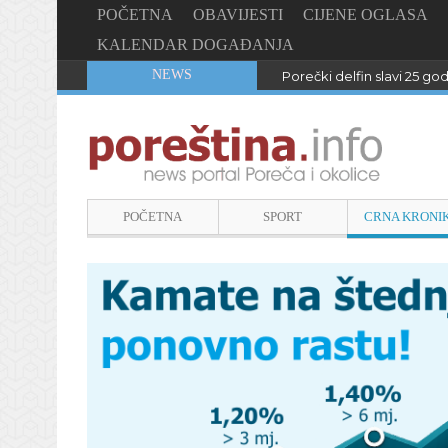
POČETNA
OBAVIJESTI
CIJENE OGLASA
KALENDAR DOGAĐANJA
NEWS
Porečki delfin slavi 25 go
POČETNA
SPORT
CRNA KRONI