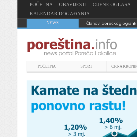
POČETNA
OBAVIJESTI
CIJENE OGLASA
KALENDAR DOGAĐANJA
NEWS
Članovi porečkog ogranka
POČETNA
SPORT
CRNA KRONI