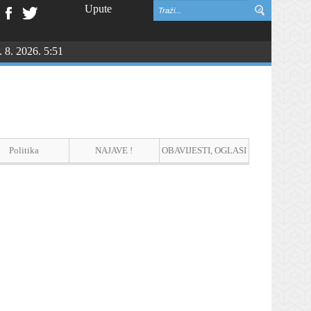
Upute
. 8. 2026. 5:51
vinske zahvalnosti i DAN HRVATSKIH BRANITELJA
Politika
NAJAVE !
OBAVIJESTI, OGLASI