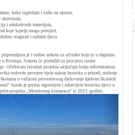
laze, kako izgledaju i zašto su opasni,
 aktivnosti,
ja i edukativnih materijala,
i koje krpelji mogu prenijeti,
obno reagirati i zaštititi djecu.
 pripremljena je i online anketa za učenike koju je u digitalni
e u Rovinju. Anketa će poslužiti za procjenu razine
e. Očekivani rezultati projekta uključuju bolju informiranost
avika redovite provjere tijela nakon boravka u prirodi, nošenje
 u školama o važnosti preventivnog djelovanja tijekom školskih
pasni!“ korak je prema sigurnijem i zdravijem boravku djece u
 pilot-projekta „Monitoring komaraca“ iz 2023. godine.