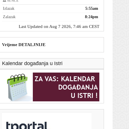
🌅 SUNCE
Izlazak
5:55am
Zalazak
8:24pm
Last Updated on Aug 7 2026, 7:46 am CEST
Vrijeme DETALJNIJE
Kalendar događanja u Istri
T-portal.hr
'Gospić je naš dom' traži hitnu sanaciju, trajni nadzor
vode i tla te ostavke upletenih