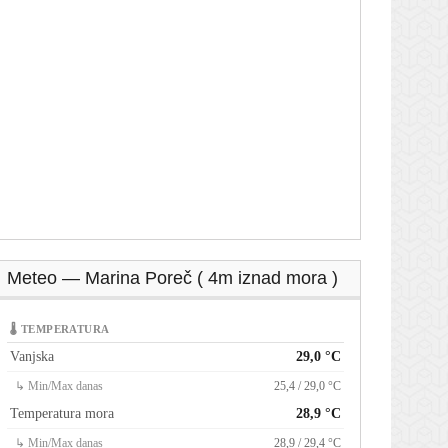
Meteo — Marina Poreč ( 4m iznad mora )
🌡 TEMPERATURA
Vanjska
29,0 °C
↳ Min/Max danas
25,4 / 29,0 °C
Temperatura mora
28,9 °C
↳ Min/Max danas
28,9 / 29,4 °C