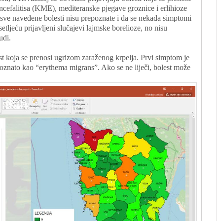
cefalitisa (KME), mediteranske pjegave groznice i erlihioze
asve navedene bolesti nisu prepoznate i da se nekada simptomi
etljeću prijavljeni slučajevi lajmske borelioze, no nisu
udi.
st koja se prenosi ugrizom zaraženog krpelja. Prvi simptom je
 poznato kao “erythema migrans”. Ako se ne liječi, bolest može