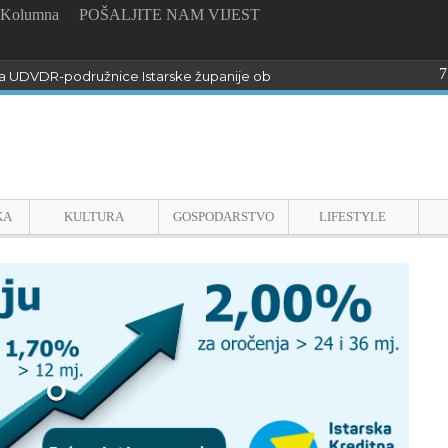
Kolumna
POŠALJITE NAM VIJEST
7
 UDVDR-podružnice Istarske županije obilježili Dan pobjede i domo
KA
KULTURA
GOSPODARSTVO
LIFESTYLE