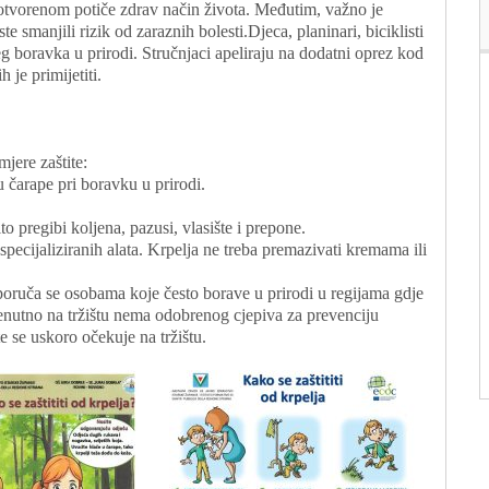
 otvorenom potiče zdrav način života. Međutim, važno je
e smanjili rizik od zaraznih bolesti.Djeca, planinari, biciklisti
eg boravka u prirodi. Stručnjaci apeliraju na dodatni oprez kod
 je primijetiti.
jere zaštite:
u čarape pri boravku u prirodi.
to pregibi koljena, pazusi, vlasište i prepone.
specijaliziranih alata. Krpelja ne treba premazivati kremama ili
eporuča se osobama koje često borave u prirodi u regijama gdje
renutno na tržištu nema odobrenog cjepiva za prevenciju
e se uskoro očekuje na tržištu.