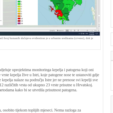
veći broj humanih slučajeva evidentiran je u urbanim sredinama (crveno), dok je
djeluje uprojektima monitoringa krpelja i patogena koji oni
e vrste krpelja žive u Istri, koje patogene nose te ustanoviti gdje
te krpelja nalaze na području Istre jer ne prenose svi krpelji sve
12 različitih vrsta od ukupno 23 vrste prisutne u Hrvatskoj.
metodama kako bi se utvrdila prisutnost patogena.
n, osobito tijekom toplijih mjeseci. Nema razloga za