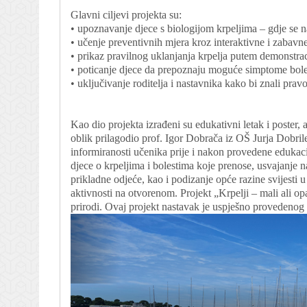
Glavni ciljevi projekta su:
• upoznavanje djece s biologijom krpeljima – gdje se na
• učenje preventivnih mjera kroz interaktivne i zabavne
• prikaz pravilnog uklanjanja krpelja putem demonstraci
• poticanje djece da prepoznaju moguće simptome bolest
• uključivanje roditelja i nastavnika kako bi znali pravod
Kao dio projekta izrađeni su edukativni letak i poster, a
oblik prilagodio prof. Igor Dobrača iz OŠ Jurja Dobril
informiranosti učenika prije i nakon provedene edukacij
djece o krpeljima i bolestima koje prenose, usvajanje n
prikladne odjeće, kao i podizanje opće razine svijesti
aktivnosti na otvorenom. Projekt „Krpelji – mali ali o
prirodi. Ovaj projekt nastavak je uspješno provedenog