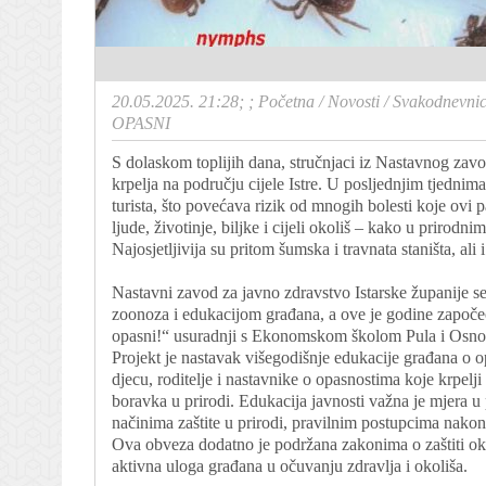
20.05.2025. 21:28; ;
Početna
/
Novosti
/
Svakodnevni
OPASNI
S dolaskom toplijih dana, stručnjaci iz Nastavnog zav
krpelja na području cijele Istre. U posljednjim tjednima
turista, što povećava rizik od mnogih bolesti koje ovi p
ljude, životinje, biljke i cijeli okoliš – kako u prirod
Najosjetljivija su pritom šumska i travnata staništa, ali i
Nastavni zavod za javno zdravstvo Istarske županije se
zoonoza i edukacijom građana, a ove je godine započeo
opasni!“ usuradnji s Ekonomskom školom Pula i Osno
Projekt je nastavak višegodišnje edukacije građana o opa
djecu, roditelje i nastavnike o opasnostima koje krpelj
boravka u prirodi. Edukacija javnosti važna je mjera u
načinima zaštite u prirodi, pravilnim postupcima nak
Ova obveza dodatno je podržana zakonima o zaštiti okoliš
aktivna uloga građana u očuvanju zdravlja i okoliša.