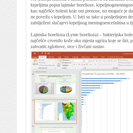
krpeljima poput lajmske borelioze, krpeljnogmeningoen
kao najčešće bolesti koje oni prenose, no moguće je d
ne povežu s krpeljom. U Istri su tako u posljednjem des
zabilježeni slučajevi krpeljnog meningoencefalitisa u lj
Lajmska borelioza (Lyme borelioza) – bakterijska bole
najčešće crvenilo kože oko mjesta ugriza koje se širi,
zahvatiti zglobove, srce i živčani sustav.