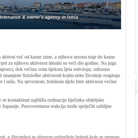
u aktivni već od kasne zime, a njihova sezona traje do kasne
uvjeti za njihovu aktivnost idealni su veći dio godine. Na jugu
mjeseci, dok većina vrsta tijekom ljeta estiviraju, odnosno
li smanjene fiziološke aktivnosti kojim neke životinje reagiraju
re i sušu. Na sjevernom, brdskom djelu Istre aktivnost većine
se kontaktirati najbližu ordinaciju liječnika obiteljske
e županije. Pravovremena reakcija može spriječiti ozbiljne
ti, u Hrvatskoj se obvezno prijavljuju bolesti koje se prenose