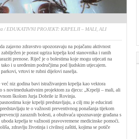
ca
/
EDUKATIVNI PROJEKT: KRPELJI – MALI, ALI
oda zajavno zdravstvo upozoravaju na pojačanu aktivnost
 zabilježen je porast ugriza krpelja kod stanovnika i ranih
araziti prenose. Riječ je o bolestima koje mogu utjecati na
nim tako i u uređenim područjima pod ljudskim utjecajem.
 parkovi, vrtovi te rubni dijelovi naselja.
 već niz godina bavi istraživanjem krpelja kao vektora
 s novimedukativnim projektom za djecu: „Krpelji – mali, ali
vnom školom Jurja Dobrile iz Rovinja.
snostima koje krpelji predstavljaju, a cilj mu je educirati
i predstavljaju te o važnosti preventivnog ponašanja tijekom
 prevenciji zaraznih bolesti, a obuhvaća upoznavanje građana s
on uboda krpelja te važnosti pravovremene medicinske pomoći.
a, zdravlju životinja i civilnoj zaštiti, kojima se potiče