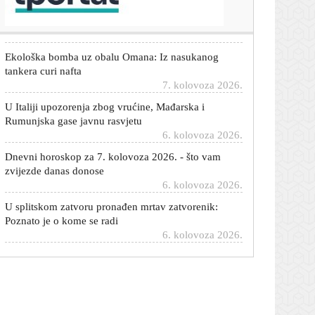
7. kolovoza 2026.
Ekološka bomba uz obalu Omana: Iz nasukanog
tankera curi nafta
7. kolovoza 2026.
U Italiji upozorenja zbog vrućine, Mađarska i
Rumunjska gase javnu rasvjetu
6. kolovoza 2026.
Dnevni horoskop za 7. kolovoza 2026. - što vam
zvijezde danas donose
6. kolovoza 2026.
U splitskom zatvoru pronađen mrtav zatvorenik:
Poznato je o kome se radi
6. kolovoza 2026.
Trump priznao: 'Rat s Iranom će uskoro završiti,
imamo problem s oružjem'
6. kolovoza 2026.
Novo doba antibiotika: Umjetna inteligencija
dizajnirala ubojicu bakterija
6. kolovoza 2026.