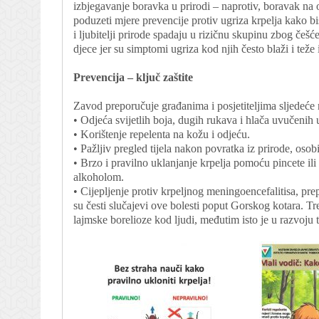
izbjegavanje boravka u prirodi – naprotiv, boravak na
poduzeti mjere prevencije protiv ugriza krpelja kako bist
i ljubitelji prirode spadaju u rizičnu skupinu zbog češć
djece jer su simptomi ugriza kod njih često blaži i teže ih
Prevencija – ključ zaštite
Zavod preporučuje građanima i posjetiteljima sljedeće m
• Odjeća svijetlih boja, dugih rukava i hlača uvučenih 
• Korištenje repelenta na kožu i odjeću.
• Pažljiv pregled tijela nakon povratka iz prirode, osobi
• Brzo i pravilno uklanjanje krpelja pomoću pincete ili 
alkoholom.
• Cijepljenje protiv krpeljnog meningoencefalitisa, pr
su česti slučajevi ove bolesti poput Gorskog kotara. T
lajmske borelioze kod ljudi, međutim isto je u razvoju t