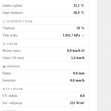
Indeks topline
31,1 °C
Osjet hladnoće
28,9 °C
💧 VLAŽNOST I TLAK
Vlažnost
59 %
Tlak zraka
1.011,7 hPa →
💨 VJETAR
Brzina vjetra
0,0 km/h IJ
Udari (10 min)
1,6 km/h
🌧 OBORINE
Danas
0,0 mm
Intenzitet
0,0 mm/h
☀ UV I SOLAR
UV indeks
0,0
Sol. radijacija
221 W/m²