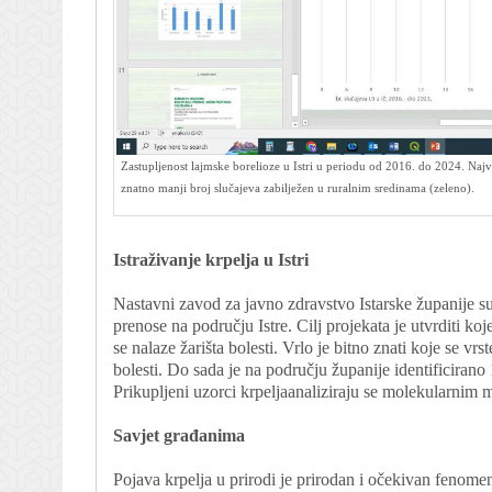
Zastupljenost lajmske borelioze u Istri u periodu od 2016. do 2024. Naj
znatno manji broj slučajeva zabilježen u ruralnim sredinama (zeleno).
Istraživanje krpelja u Istri
Nastavni zavod za javno zdravstvo Istarske županije su
prenose na području Istre. Cilj projekata je utvrditi koj
se nalaze žarišta bolesti. Vrlo je bitno znati koje se vrs
bolesti. Do sada je na području županije identificirano 
Prikupljeni uzorci krpeljaanaliziraju se molekularnim 
Savjet građanima
Pojava krpelja u prirodi je prirodan i očekivan fenome