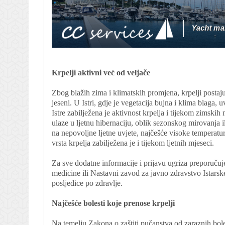
Krpelji aktivni već od veljače
Zbog blažih zima i klimatskih promjena, krpelji postaj
jeseni. U Istri, gdje je vegetacija bujna i klima blaga, 
Istre zabilježena je aktivnost krpelja i tijekom zimskih 
ulaze u ljetnu hibernaciju, oblik sezonskog mirovanja i
na nepovoljne ljetne uvjete, najčešće visoke temperatu
vrsta krpelja zabilježena je i tijekom ljetnih mjeseci.
Za sve dodatne informacije i prijavu ugriza preporučuje 
medicine ili Nastavni zavod za javno zdravstvo Istarsk
posljedice po zdravlje.
Najčešće bolesti koje prenose krpelji
Na temelju Zakona o zaštiti pučanstva od zaraznih boles