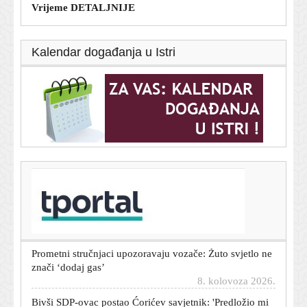
Vrijeme DETALJNIJE
Kalendar događanja u Istri
T-portal.hr
AI agenti su rastuća prijetnja vašim podacima. Evo što
možete poduzeti
8. kolovoza 2026.
Prometni stručnjaci upozoravaju vozače: Žuto svjetlo ne
znači ‘dodaj gas’
8. kolovoza 2026.
Bivši SDP-ovac postao Ćorićev savjetnik: 'Predložio mi
je to Plenković'