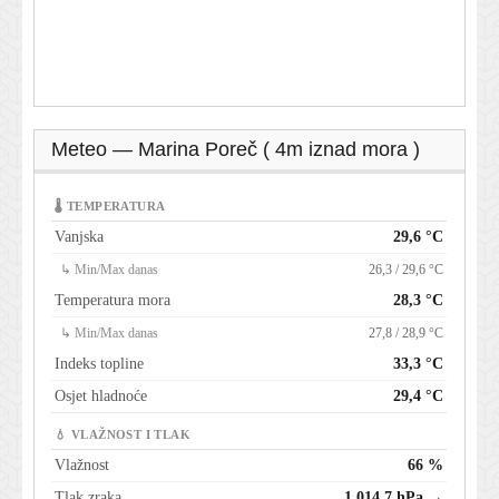
Meteo — Marina Poreč ( 4m iznad mora )
🌡 TEMPERATURA
Vanjska
29,6 °C
↳ Min/Max danas
26,3 / 29,6 °C
Temperatura mora
28,3 °C
↳ Min/Max danas
27,8 / 28,9 °C
Indeks topline
33,3 °C
Osjet hladnoće
29,4 °C
💧 VLAŽNOST I TLAK
Vlažnost
66 %
Tlak zraka
1.014,7 hPa →