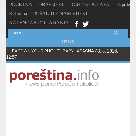
POČETNA
OBAVIJESTI
CIJENE OGLASA
Upute
Kolumna
POŠALJITE NAM VIJEST
KALENDAR DOGAĐANJA
NEWS
“FACE ON YOUR PHONE”: BABY LASAGNA OBJAVIO NOVI SING
8. 8. 2026.
12:57