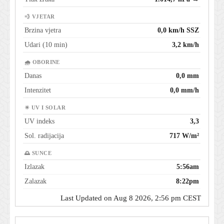
💨 VJETAR
Brzina vjetra
0,0 km/h SSZ
Udari (10 min)
3,2 km/h
🌧 OBORINE
Danas
0,0 mm
Intenzitet
0,0 mm/h
☀ UV I SOLAR
UV indeks
3,3
Sol. radijacija
717 W/m²
🌅 SUNCE
Izlazak
5:56am
Zalazak
8:22pm
Last Updated on Aug 8 2026, 2:56 pm CEST