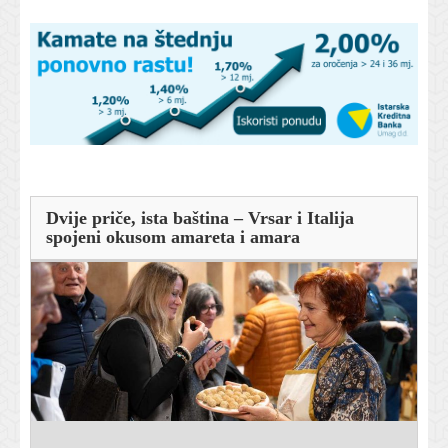
Dvije priče, ista baština – Vrsar i Italija
spojeni okusom amareta i amara