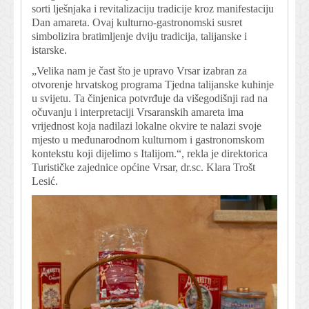
sorti lješnjaka i revitalizaciju tradicije kroz manifestaciju
Dan amareta. Ovaj kulturno-gastronomski susret
simbolizira bratimljenje dviju tradicija, talijanske i
istarske.
„Velika nam je čast što je upravo Vrsar izabran za
otvorenje hrvatskog programa Tjedna talijanske kuhinje
u svijetu. Ta činjenica potvrđuje da višegodišnji rad na
očuvanju i interpretaciji Vrsaranskih amareta ima
vrijednost koja nadilazi lokalne okvire te nalazi svoje
mjesto u međunarodnom kulturnom i gastronomskom
kontekstu koji dijelimo s Italijom.“, rekla je direktorica
Turističke zajednice općine Vrsar, dr.sc. Klara Trošt
Lesić.