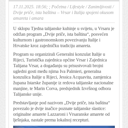
17.11.2025. 18:56; ;
Početna
/
Lifestyle
/
Zanimljivosti
/
Dvije priče, ista baština – Vrsar i Italija spojeni okusom
amareta i amara
U sklopu Tjedna talijanske kuhinje u svijetu, u Vrsaru je
održan program „Dvije priče, ista baština“, posvećen
kulturnom i gastronomskom povezivanju Italije i
Hrvatske kroz zajedničku tradiciju amareta.
Program su organizirali Generalni konzulat Italije u
Rijeci, Turistička zajednica općine Vrsar i Zajednica
Talijana Vrsar, a događanju su prisustvovali brojni
ugledni gosti među njima Iva Palmieri, generalna
konzulica Italije u Rijeci, Jessica Acquavita, zamjenica
župana Istarske županije iz redova talijanske nacionalne
manjine, te Marin Corva, predsjednik Izvršnog odbora
Talijanske unije.
Predstavljanje pod nazivom „Dvije priče, ista baština“
povezalo je dvije inačice poznate talijanske slastice:
originalne amarete Lazzaroni i Vrsaranske amarete od
lješnjaka, nastale prema lokalnoj recepturi.