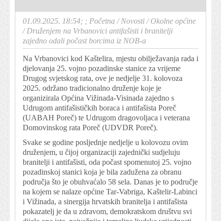
01.09.2025. 18:54; ;
Početna
/
Novosti
/
Okolne općine
/
Druženjem na Vrbanovici antifašisti i branitelji
zajedno odali počast borcima iz NOB-a
Na Vrbanovici kod Kaštelira, mjestu obilježavanja rada i
djelovanja 25. vojno pozadinske stanice za vrijeme
Drugog svjetskog rata, ove je nedjelje 31. kolovoza
2025. održano tradicionalno druženje koje je
organizirala Općina Vižinada-Visinada zajedno s
Udrugom antifašističkih boraca i antifašista Poreč
(UABAH Poreč) te Udrugom dragovoljaca i veterana
Domovinskog rata Poreč (UDVDR Poreč).
Svake se godine posljednje nedjelje u kolovozu ovim
druženjem, u čijoj organizaciji zajednički sudjeluju
branitelji i antifašisti, oda počast spomenutoj 25. vojno
pozadinskoj stanici koja je bila zadužena za obranu
područja što je obuhvaćalo 58 sela. Danas je to područje
na kojem se nalaze općine Tar-Vabriga, Kaštelir-Labinci
i Vižinada, a sinergija hrvatskih branitelja i antifašista
pokazatelj je da u zdravom, demokratskom društvu svi