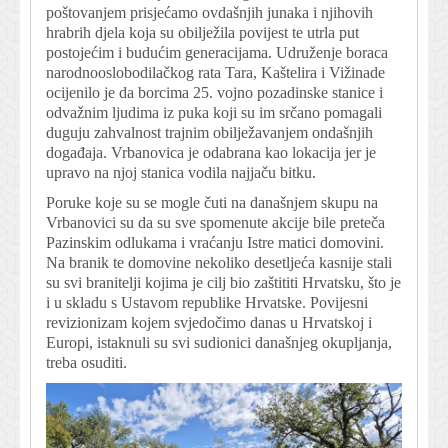
poštovanjem prisjećamo ovdašnjih junaka i njihovih
hrabrih djela koja su obilježila povijest te utrla put
postojećim i budućim generacijama. Udruženje boraca
narodnooslobodilačkog rata Tara, Kaštelira i Vižinade
ocijenilo je da borcima 25. vojno pozadinske stanice i
odvažnim ljudima iz puka koji su im srčano pomagali
duguju zahvalnost trajnim obilježavanjem ondašnjih
događaja. Vrbanovica je odabrana kao lokacija jer je
upravo na njoj stanica vodila najjaču bitku.
Poruke koje su se mogle čuti na današnjem skupu na
Vrbanovici su da su sve spomenute akcije bile preteča
Pazinskim odlukama i vraćanju Istre matici domovini.
Na branik te domovine nekoliko desetljeća kasnije stali
su svi branitelji kojima je cilj bio zaštititi Hrvatsku, što je
i u skladu s Ustavom republike Hrvatske. Povijesni
revizionizam kojem svjedočimo danas u Hrvatskoj i
Europi, istaknuli su svi sudionici današnjeg okupljanja,
treba osuditi.