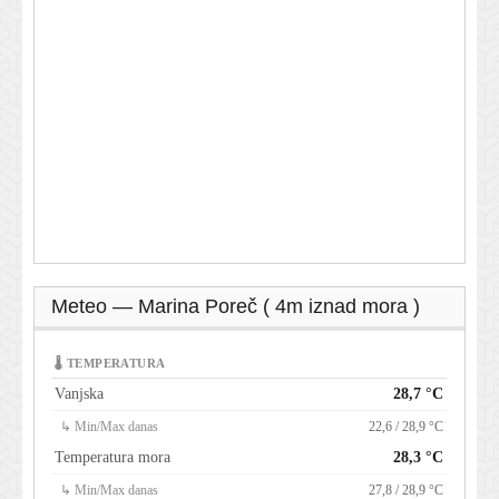
Meteo — Marina Poreč ( 4m iznad mora )
🌡 TEMPERATURA
Vanjska
28,7 °C
↳ Min/Max danas
22,6 / 28,9 °C
Temperatura mora
28,3 °C
↳ Min/Max danas
27,8 / 28,9 °C