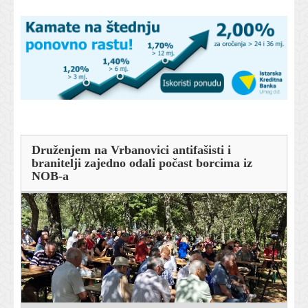
Druženjem na Vrbanovici antifašisti i
branitelji zajedno odali počast borcima iz
NOB-a