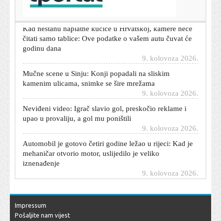
9. kolovoza 2026.
Kad nestanu naplatne kućice u Hrvatskoj, kamere neće
čitati samo tablice: Ove podatke o vašem autu čuvat će
godinu dana
9. kolovoza 2026.
Mučne scene u Sinju: Konji popadali na sliskim
kamenim ulicama, snimke se šire mrežama
9. kolovoza 2026.
Neviđeni video: Igrač slavio gol, preskočio reklame i
upao u provaliju, a gol mu poništili
9. kolovoza 2026.
Automobil je gotovo četiri godine ležao u rijeci: Kad je
mehaničar otvorio motor, uslijedilo je veliko
iznenađenje
9. kolovoza 2026.
Motor je godinama 'jeo sam sebe', a ipak prešao gotovo
500.000 kilometara: Kad ga je mehaničar otvorio, ostao
je šokiran
Impressum
9. kolovoza 2026.
Pošaljite nam vijest
Sjajni Španjolac slavio u Velikoj Britaniji: Loš dan za