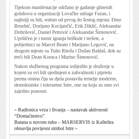
Tijekom manifestacije održano je gađanje glinenih
golubova u organizaciji Lovačke udruge Fazan, i
najbolji su bili, redom od prvog do šestog mjesta: Đino
Brnobić, Dorijano Kocijančić, Erik Diklić, Aleksandar
Dobrilović, Daniel Petrović i Aleksandar Šimonović.
Upriličen je i turnir igranja briškule i trešete, a
pobjednici su Marcel Beato i Marijano Legović, na
drugom mjestu su Tulio Ritoša i Dušan Baldaš, dok su
treći bili Dean Koraca i Marino Šimonović.
Nakon službenog programa uslijedilo je druženje u
kojem su svi bili ujedinjeni u zahvalnosti i pijetetu
prema onima čija su djela postavila temelje moderne,
demokratske i tolerantne Istre, one na koju su smo svi
zajedno ponosni.
«
Radionica veza i šivanja – nastavak aktivnosti
“Domaćinstvo”
Batana u novom ruhu – MARSERVIS iz Kaštelira
obnavlja povijesni simbol Istre
»