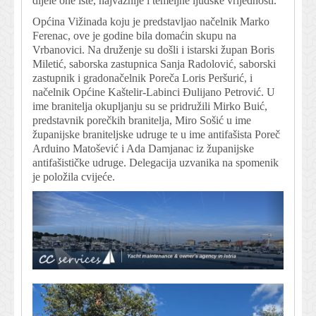
dijele one iste, najvažnije i temeljne ljudske vrijednosti.
Općina Vižinada koju je predstavljao načelnik Marko
Ferenac, ove je godine bila domaćin skupu na
Vrbanovici. Na druženje su došli i istarski župan Boris
Miletić, saborska zastupnica Sanja Radolović, saborski
zastupnik i gradonačelnik Poreča Loris Peršurić, i
načelnik Općine Kaštelir-Labinci Đulijano Petrović. U
ime branitelja okupljanju su se pridružili Mirko Buić,
predstavnik porečkih branitelja, Miro Sošić u ime
županijske braniteljske udruge te u ime antifašista Poreč
Arduino Matošević i Ada Damjanac iz županijske
antifašističke udruge. Delegacija uzvanika na spomenik
je položila cvijeće.