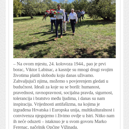
– Na ovom mjestu, 24. kolovoza 1944., pao je prvi
borac, Viktor Labinac, a kasnije su mnogi drugi svojim
životima platili slobodu koju danas uživamo.
Zahvaljujući njima, možemo s povjerenjem gledati u
budućnost. Ideali za koje su se borili: humanost,
pravednost, ravnopravnost, socijalna pravda, sigurnost,
tolerancija i bratstvo među ljudima, i danas su nam
inspiracija. Vrijednosti antifašizma, na kojima je
izgrađena Hrvatska i Europska unija, multikulturalnost i
convivenza njegujemo i živimo ovdje u Istri. Nitko nam
ih neće oduzeti – istaknuo je u svom govoru Marko
Ferenac, načelnik Općine Vižinada.