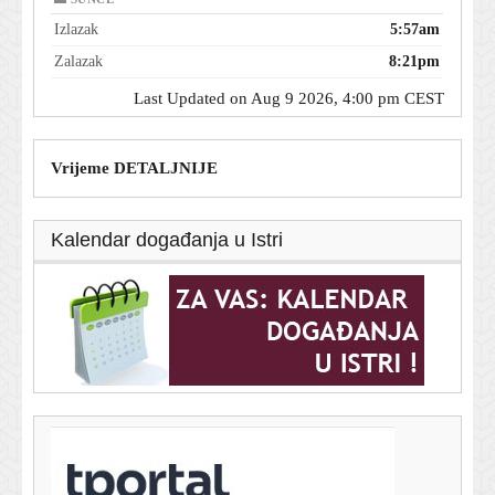
Izlazak
5:57am
Zalazak
8:21pm
Last Updated on Aug 9 2026, 4:00 pm CEST
Vrijeme DETALJNIJE
Kalendar događanja u Istri
T-portal.hr
Mourinho o novom igraču: 'Jadničak... Mora
napredovati'