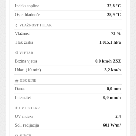
Indeks topline
32,8 °C
Osjet hladnoće
28,9 °C
💧 VLAŽNOST I TLAK
Vlažnost
73 %
Tlak zraka
1.015,1 hPa
💨 VJETAR
Brzina vjetra
0,0 km/h ZSZ
Udari (10 min)
3,2 km/h
🌧 OBORINE
Danas
0,0 mm
Intenzitet
0,0 mm/h
☀ UV I SOLAR
UV indeks
2,4
Sol. radijacija
601 W/m²
🌅 SUNCE