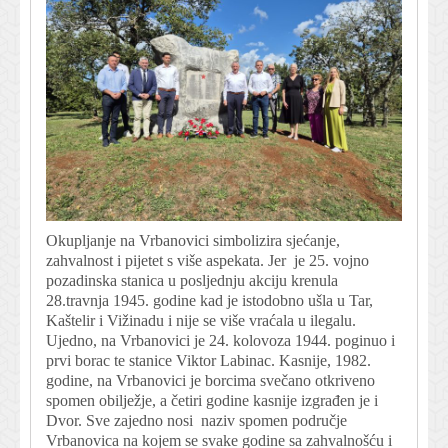
Okupljanje na Vrbanovici simbolizira sjećanje,
zahvalnost i pijetet s više aspekata. Jer je 25. vojno
pozadinska stanica u posljednju akciju krenula
28.travnja 1945. godine kad je istodobno ušla u Tar,
Kaštelir i Vižinadu i nije se više vraćala u ilegalu.
Ujedno, na Vrbanovici je 24. kolovoza 1944. poginuo i
prvi borac te stanice Viktor Labinac. Kasnije, 1982.
godine, na Vrbanovici je borcima svečano otkriveno
spomen obilježje, a četiri godine kasnije izgrađen je i
Dvor. Sve zajedno nosi naziv spomen područje
Vrbanovica na kojem se svake godine sa zahvalnošću i