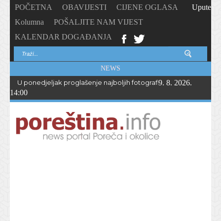
POČETNA
OBAVIJESTI
CIJENE OGLASA
Upute
Kolumna
POŠALJITE NAM VIJEST
KALENDAR DOGAĐANJA
NEWS
U ponedjeljak proglašenje najboljih fotografija – PhotoCity2026 
9. 8. 2026.
14:00