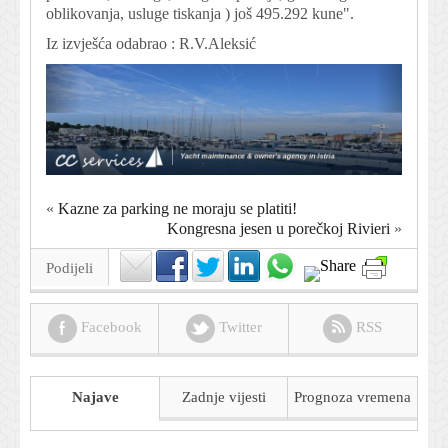
oblikovanja, usluge tiskanja ) još 495.292 kune".
Iz izvješća odabrao : R.V.Aleksić
«
Kazne za parking ne moraju se platiti!
Kongresna jesen u porečkoj Rivieri
»
Podijeli
Facebook
Twitter
RSS
Najave
Zadnje vijesti
Prognoza
vremena