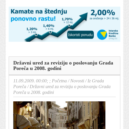
Državni ured za reviziju o poslovanju Grada
Poreča u 2008. godini
11.09.2009. 00:00; ;
Početna
/
Novosti
/
Iz Grada
Poreča
/
Državni ured za reviziju o poslovanju Grada
Poreča u 2008. godini