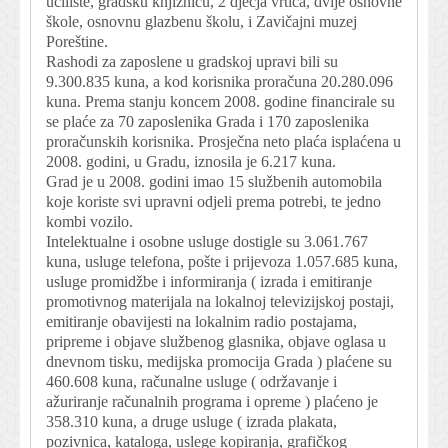
učilište, gradsku knjižnicu, 2 dječja vrtića, dvije osnovne
škole, osnovnu glazbenu školu, i Zavičajni muzej
Poreštine.
Rashodi za zaposlene u gradskoj upravi bili su
9.300.835 kuna, a kod korisnika proračuna 20.280.096
kuna. Prema stanju koncem 2008. godine financirale su
se plaće za 70 zaposlenika Grada i 170 zaposlenika
proračunskih korisnika. Prosječna neto plaća isplaćena u
2008. godini, u Gradu, iznosila je 6.217 kuna.
Grad je u 2008. godini imao 15 službenih automobila
koje koriste svi upravni odjeli prema potrebi, te jedno
kombi vozilo.
Intelektualne i osobne usluge dostigle su 3.061.767
kuna, usluge telefona, pošte i prijevoza 1.057.685 kuna,
usluge promidžbe i informiranja ( izrada i emitiranje
promotivnog materijala na lokalnoj televizijskoj postaji,
emitiranje obavijesti na lokalnim radio postajama,
pripreme i objave službenog glasnika, objave oglasa u
dnevnom tisku, medijska promocija Grada ) plaćene su
460.608 kuna, računalne usluge ( održavanje i
ažuriranje računalnih programa i opreme ) plaćeno je
358.310 kuna, a druge usluge ( izrada plakata,
pozivnica, kataloga, uslege kopiranja, grafičkog