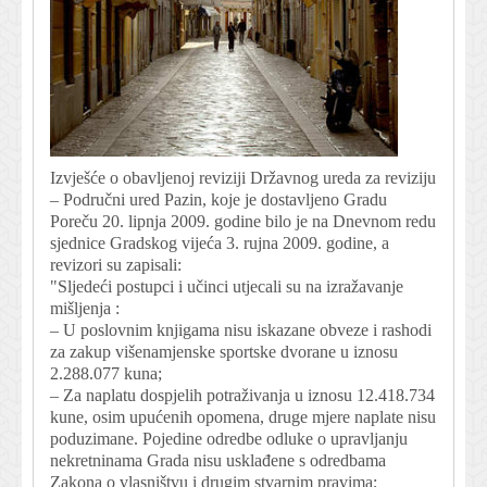
Izvješće o obavljenoj reviziji Državnog ureda za reviziju
– Područni ured Pazin, koje je dostavljeno Gradu
Poreču 20. lipnja 2009. godine bilo je na Dnevnom redu
sjednice Gradskog vijeća 3. rujna 2009. godine, a
revizori su zapisali:
"Sljedeći postupci i učinci utjecali su na izražavanje
mišljenja :
– U poslovnim knjigama nisu iskazane obveze i rashodi
za zakup višenamjenske sportske dvorane u iznosu
2.288.077 kuna;
– Za naplatu dospjelih potraživanja u iznosu 12.418.734
kune, osim upućenih opomena, druge mjere naplate nisu
poduzimane. Pojedine odredbe odluke o upravljanju
nekretninama Grada nisu usklađene s odredbama
Zakona o vlasništvu i drugim stvarnim pravima;