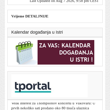
Last Updated on Aug 7 2026, 9:58 pm CEST
Vrijeme DETALJNIJE
Kalendar događanja u Istri
T-portal.hr
Sindrom 'samo da malo prilegnem': Najgore stvari koje
možete napraviti vlastitom želucu nakon obilnog obroka
7. kolovoza 2026.
Velik interest za Thompsonov koncertu u Vukovaru: U
prvih nekoliko sati prodano oko 80 tisuća ulaznica
7. kolovoza 2026.