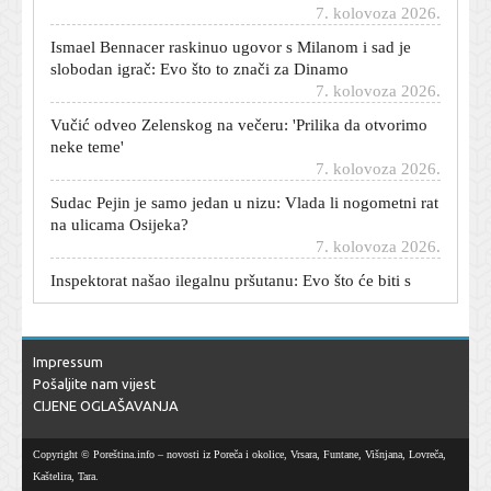
Ismael Bennacer raskinuo ugovor s Milanom i sad je
slobodan igrač: Evo što to znači za Dinamo
7. kolovoza 2026.
Vučić odveo Zelenskog na večeru: 'Prilika da otvorimo
neke teme'
7. kolovoza 2026.
Sudac Pejin je samo jedan u nizu: Vlada li nogometni rat
na ulicama Osijeka?
7. kolovoza 2026.
Inspektorat našao ilegalnu pršutanu: Evo što će biti s
1000 komada delicija
7. kolovoza 2026.
Stiglo osvježenje: U ovim dijelovima Hrvatske
temperatura pala s 34 na 19 stupnjeva
Impressum
7. kolovoza 2026.
Pošaljite nam vijest
CIJENE OGLAŠAVANJA
Jamie Oliver otkrio trik za savršenu ljetnu salatu od
krastavaca: Gotova je za samo 10 minuta
Copyright © Poreština.info – novosti iz Poreča i okolice, Vrsara, Funtane, Višnjana, Lovreča,
7. kolovoza 2026.
Kaštelira, Tara.