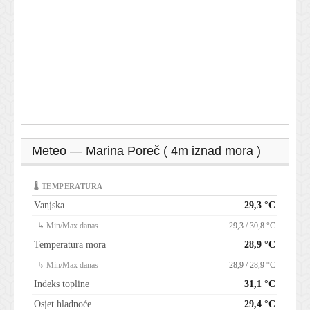
Meteo — Marina Poreč ( 4m iznad mora )
🌡 TEMPERATURA
Vanjska
29,3 °C
↳ Min/Max danas
29,3 / 30,8 °C
Temperatura mora
28,9 °C
↳ Min/Max danas
28,9 / 28,9 °C
Indeks topline
31,1 °C
Osjet hladnoće
29,4 °C