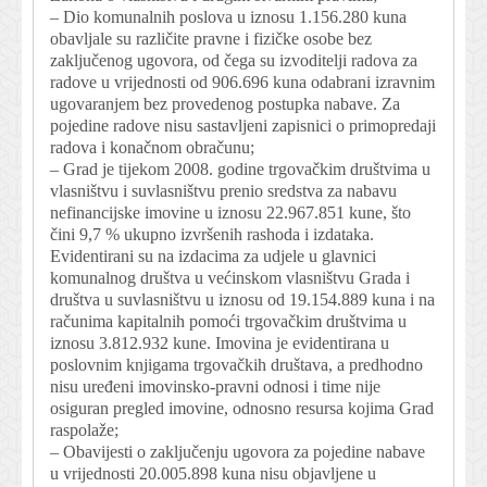
– Dio komunalnih poslova u iznosu 1.156.280 kuna
obavljale su različite pravne i fizičke osobe bez
zaključenog ugovora, od čega su izvoditelji radova za
radove u vrijednosti od 906.696 kuna odabrani izravnim
ugovaranjem bez provedenog postupka nabave. Za
pojedine radove nisu sastavljeni zapisnici o primopredaji
radova i konačnom obračunu;
– Grad je tijekom 2008. godine trgovačkim društvima u
vlasništvu i suvlasništvu prenio sredstva za nabavu
nefinancijske imovine u iznosu 22.967.851 kune, što
čini 9,7 % ukupno izvršenih rashoda i izdataka.
Evidentirani su na izdacima za udjele u glavnici
komunalnog društva u većinskom vlasništvu Grada i
društva u suvlasništvu u iznosu od 19.154.889 kuna i na
računima kapitalnih pomoći trgovačkim društvima u
iznosu 3.812.932 kune. Imovina je evidentirana u
poslovnim knjigama trgovačkih društava, a predhodno
nisu uređeni imovinsko-pravni odnosi i time nije
osiguran pregled imovine, odnosno resursa kojima Grad
raspolaže;
– Obavijesti o zaključenju ugovora za pojedine nabave
u vrijednosti 20.005.898 kuna nisu objavljene u