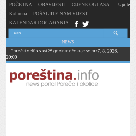
POČETNA
OBAVIJESTI
CIJENE OGLASA
Upute
Kolumna
POŠALJITE NAM VIJEST
KALENDAR DOGAĐANJA
NEWS
Porečki delfin slavi 25 godina: očekuje se preko 1.700 sudionika 
7. 8. 2026.
20:00