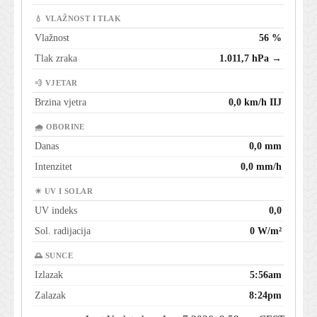
💧 VLAŽNOST I TLAK
Vlažnost
56 %
Tlak zraka
1.011,7 hPa →
💨 VJETAR
Brzina vjetra
0,0 km/h IIJ
🌧 OBORINE
Danas
0,0 mm
Intenzitet
0,0 mm/h
☀ UV I SOLAR
UV indeks
0,0
Sol. radijacija
0 W/m²
🌅 SUNCE
Izlazak
5:56am
Zalazak
8:24pm