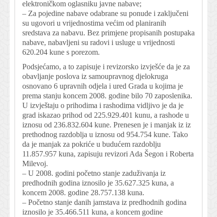
elektroničkom oglasniku javne nabave;
– Za pojedine nabave odabrane su ponude i zaključeni
su ugovori u vrijednostima većim od planiranih
sredstava za nabavu. Bez primjene propisanih postupaka
nabave, nabavljeni su radovi i usluge u vrijednosti
620.204 kune s porezom.
Podsjećamo, a to zapisuje i revizorsko izvješće da je za
obavljanje poslova iz samoupravnog djelokruga
osnovano 6 upravnih odjela i ured Grada u kojima je
prema stanju koncem 2008. godine bilo 70 zaposlenika.
U izvještaju o prihodima i rashodima vidljivo je da je
grad iskazao prihod od 225.929.401 kunu, a rashode u
iznosu od 236.832.604 kune. Prenesen je i manjak iz iz
prethodnog razdoblja u iznosu od 954.754 kune. Tako
da je manjak za pokriće u budućem razdoblju
11.857.957 kuna, zapisuju revizori Ada Šegon i Roberta
Milevoj.
– U 2008. godini početno stanje zaduživanja iz
predhodnih godina iznosilo je 35.627.325 kuna, a
koncem 2008. godine 28.757.138 kuna.
– Početno stanje danih jamstava iz predhodnih godina
iznosilo je 35.466.511 kuna, a koncem godine