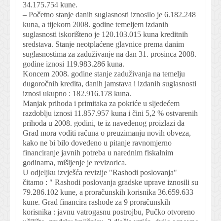
34.175.754 kune.
– Početno stanje danih suglasnosti iznosilo je 6.182.248
kuna, a tijekom 2008. godine temeljem izdanih
suglasnosti iskorišteno je 120.103.015 kuna kreditnih
sredstava. Stanje neotplaćene glavnice prema danim
suglasnostima za zaduživanje na dan 31. prosinca 2008.
godine iznosi 119.983.286 kuna.
Koncem 2008. godine stanje zaduživanja na temelju
dugoročnih kredita, danih jamstava i izdanih suglasnosti
iznosi ukupno : 182.916.178 kuna.
Manjak prihoda i primitaka za pokriće u sljedećem
razdoblju iznosi 11.857.957 kuna i čini 5,2 % ostvarenih
prihoda u 2008. godini, te iz navedenog proizlazi da
Grad mora voditi računa o preuzimanju novih obveza,
kako ne bi bilo dovedeno u pitanje ravnomjerno
financiranje javnih potreba u narednim fiskalnim
godinama, mišljenje je revizorica.
U odjeljku izvješća revizije "Rashodi poslovanja"
čitamo : " Rashodi poslovanja gradske uprave iznosili su
79.286.102 kune, a proračunskih korisnika 36.659.633
kune. Grad financira rashode za 9 proračunskih
korisnika : javnu vatrogasnu postrojbu, Pučko otvoreno