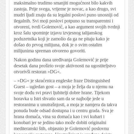
maksimalno trudimo smanjiti mogućnost bilo kakvih
zastoja. Prije svega, vrijeme je novac, a kao drugo, svi
mudri ljudi znaju da su legalni poslovi puno unosniji od
ilegalnih. Svi moji poslovi potpuno su transparentni i
otvoreni, tvrdi Golemović, a kao argument svojih tvrdnji
kroz šalu spominje izjavu izvjesnog talijanskog
poduzetnika koji je zamolio da ga ne pitaju kako je
došao do prvog milijuna, dok je o svim ostalim
milijunima spreman otvoreno govoriti.
Nakon godinu dana uređivanja Golemović je prije
desetak dana proširio svoje aktivnosti na ugostiteljstvo
otvorivši restoran »DG«.
– »DG« je skraćenica engleske fraze Distinguished
Guest – ugledan gost – a moja je želja da u njemu na
svoje dođu svi pravi ljubitelji dobre hrane. Tijekom
boravka u Istri shvatio sam da se najbolje jede u
restoranima u unutrašnjosti, a moja je namjera da takva
ponuda bude odsad dostupna i u centru grada. Sva je
hrana domaća, vina su domaća kao i svi kuhari i
konobari jer se jedino tako može dobiti originalni
mediteranski štih, objasnio je Golemović poslovnu