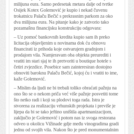
milijuna eura. Samo pedesetak metara dalje od tvrtke
Osijek Kotex Golemović je kupio i nekad čuvenu
trokatnicu Palaču Bečić s prekrasnim parkom za oko
dva milijuna eura. Na pitanje kako je zatvorio tako
pozamašnu financijsku konstrukciju odgovara:
– Uz pomoć bankovnih kredita kupio sam ih preko
licitacija objavljenim u novinama dok ću obnovu
financirati iz prihoda koje ostvarujem gradnjom i
prodajom vila. Namjeravam oba objekta preurediti i
vratiti im stari sjaj te ih pretvoriti u boutique hotele s
četiri zvjezdice. Posebice sam zainteresiran dostojno
obnoviti baroknu Palaču Bečić, kojoj ću i vratiti to ime,
kaže Golemović.
– Mislim da ljudi ne bi trebali toliko obraćati pažnju na
ono što se o nekom priča već više pažnje posvetiti tome
što netko radi i koji su plodovi toga rada. Istra je
stvorena za realizaciju vrhunskih projekata i previše je
lijepa da bi se tako jeftino uništila apartmanizacijom,
zaključio je Golemović i potom nas iz svoga restorana
odveo u okolicu Vižinade gdje među vinogradima gradi
jednu od svojih vila. Nakon što je pred monumentalnim