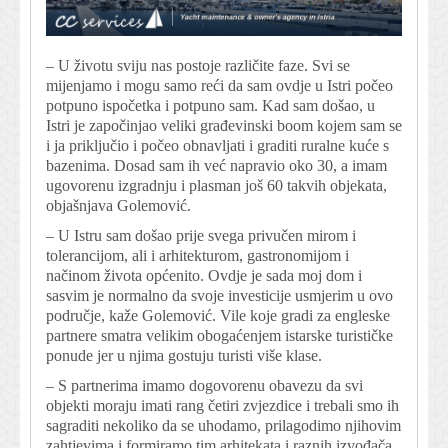
– U životu sviju nas postoje različite faze. Svi se
mijenjamo i mogu samo reći da sam ovdje u Istri počeo
potpuno ispočetka i potpuno sam. Kad sam došao, u
Istri je započinjao veliki građevinski boom kojem sam se
i ja priključio i počeo obnavljati i graditi ruralne kuće s
bazenima. Dosad sam ih već napravio oko 30, a imam
ugovorenu izgradnju i plasman još 60 takvih objekata,
objašnjava Golemović.
– U Istru sam došao prije svega privučen mirom i
tolerancijom, ali i arhitekturom, gastronomijom i
načinom života općenito. Ovdje je sada moj dom i
sasvim je normalno da svoje investicije usmjerim u ovo
područje, kaže Golemović. Vile koje gradi za engleske
partnere smatra velikim obogaćenjem istarske turističke
ponude jer u njima gostuju turisti više klase.
– S partnerima imamo dogovorenu obavezu da svi
objekti moraju imati rang četiri zvjezdice i trebali smo ih
sagraditi nekoliko da se uhodamo, prilagodimo njihovim
zahtjevima i formiramo tim arhitekata i raznih izvođača