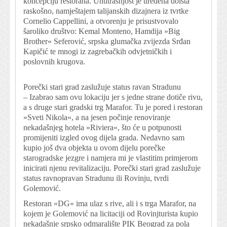
koncepciju restorana. Unutrašnjost je uređena doista
raskošno, namještajem talijanskih dizajnera iz tvrtke
Cornelio Cappellini, a otvorenju je prisustvovalo
šaroliko društvo: Kemal Monteno, Hamdija »Big
Brother« Seferović, srpska glumačka zvijezda Srđan
Kapičić te mnogi iz zagrebačkih odvjetničkih i
poslovnih krugova.
Porečki stari grad zaslužuje status ravan Stradunu
– Izabrao sam ovu lokaciju jer s jedne strane dotiče rivu,
a s druge stari gradski trg Marafor. Tu je pored i restoran
»Sveti Nikola«, a na jesen počinje renoviranje
nekadašnjeg hotela »Riviera«, što će u potpunosti
promijeniti izgled ovog dijela grada. Nedavno sam
kupio još dva objekta u ovom dijelu porečke
starogradske jezgre i namjera mi je vlastitim primjerom
inicirati njenu revitalizaciju. Porečki stari grad zaslužuje
status ravnopravan Stradunu ili Rovinju, tvrdi
Golemović.
Restoran »DG« ima ulaz s rive, ali i s trga Marafor, na
kojem je Golemović na licitaciji od Rovinjturista kupio
nekadašnje srpsko odmaralište PIK Beograd za pola