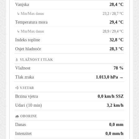
Vanjska
28,4 °C
↳ Min/Max danas
23,2 / 28,7 °C
Temperatura mora
29,4 °C
↳ Min/Max danas
28,9 / 29,4 °C
Indeks topline
32,8 °C
Osjet hladnoće
28,3 °C
💧 VLAŽNOST I TLAK
Vlažnost
78 %
Tlak zraka
1.013,0 hPa →
💨 VJETAR
Brzina vjetra
0,0 km/h SSZ
Udari (10 min)
3,2 km/h
🌧 OBORINE
Danas
0,0 mm
Intenzitet
0,0 mm/h