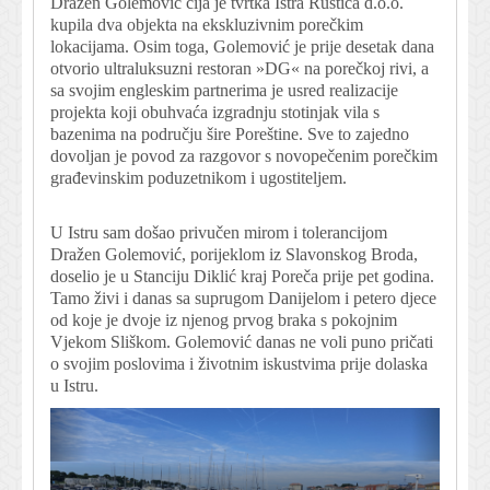
Dražen Golemović čija je tvrtka Istra Rustica d.o.o.
kupila dva objekta na ekskluzivnim porečkim
lokacijama. Osim toga, Golemović je prije desetak dana
otvorio ultraluksuzni restoran »DG« na porečkoj rivi, a
sa svojim engleskim partnerima je usred realizacije
projekta koji obuhvaća izgradnju stotinjak vila s
bazenima na području šire Poreštine. Sve to zajedno
dovoljan je povod za razgovor s novopečenim porečkim
građevinskim poduzetnikom i ugostiteljem.
U Istru sam došao privučen mirom i tolerancijom
Dražen Golemović, porijeklom iz Slavonskog Broda,
doselio je u Stanciju Diklić kraj Poreča prije pet godina.
Tamo živi i danas sa suprugom Danijelom i petero djece
od koje je dvoje iz njenog prvog braka s pokojnim
Vjekom Sliškom. Golemović danas ne voli puno pričati
o svojim poslovima i životnim iskustvima prije dolaska
u Istru.