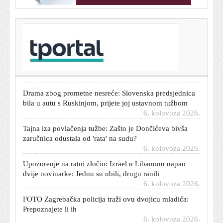
T-portal.hr
Nosite li kremu za sunčanje u autu? Dermatolozi
upozoravaju zašto vas vaša bočica više ne štiti od UV
zraka
6. kolovoza 2026.
Drama zbog prometne nesreće: Slovenska predsjednica
bila u autu s Ruskinjom, prijete joj ustavnom tužbom
6. kolovoza 2026.
Tajna iza povlačenja tužbe: Zašto je Dončićeva bivša
zaručnica odustala od 'rata' na sudu?
6. kolovoza 2026.
Upozorenje na ratni zločin: Izrael u Libanonu napao
dvije novinarke: Jednu su ubili, drugu ranili
6. kolovoza 2026.
FOTO Zagrebačka policija traži ovu dvojicu mladića:
Prepoznajete li ih
6. kolovoza 2026.