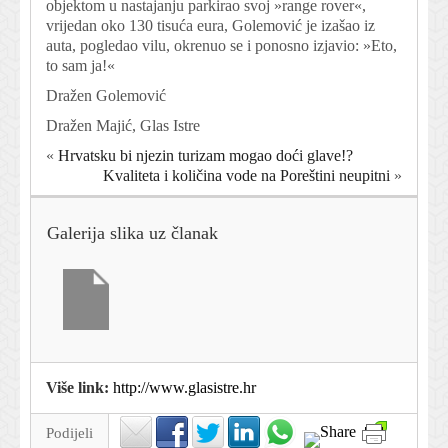
objektom u nastajanju parkirao svoj »range rover«,
vrijedan oko 130 tisuća eura, Golemović je izašao iz
auta, pogledao vilu, okrenuo se i ponosno izjavio: »Eto,
to sam ja!«
Dražen Golemović
Dražen Majić, Glas Istre
«
Hrvatsku bi njezin turizam mogao doći glave!?
Kvaliteta i količina vode na Poreštini neupitni
»
Galerija slika uz članak
Više link:
http://www.glasistre.hr
Podijeli