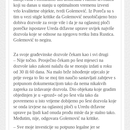
koji su danas u stanju u optimalnom vremenu izvesti
vrlo kvalitetne objekte, tvrdi Golemović. Iz Poreča su s
tim u vezi stigle kritike da Golemović neuobičajeno brzo
dobiva dozvole za svoje vile i da je na oglasnoj ploči
porečke ispostave Ureda državne uprave uvijek najviše
dozvola koje se odnose na njegovu tvrtku Istra Rustica.
Golemović to negira.
Za svoje građevinske dozvole čekam kao i svi drugi
– Nije točno. Prosječno čekam po šest mjeseci na
dozvole iako zakoni nalažu da se moraju izdati u roku
od 30 ili 60 dana. Na malo brže ishođenje utjecalo je
prije svega to što se moj tim naučio sastavljati zahtjeve s
potpunom dokumentacijom tako da nema nikakvih
zapreka za izdavanje dozvola. Dio objekata koje gradim
objedinjen je u »grozd« od po šest vila tako da
povremeno u isto vrijeme dobijemo po šest dozvola koje
se onda izvjese na oglasnoj ploči u Uredu državne
uprave pa ljudi kad onuda prođu misle da je stalno tako.
Međutim, nije, odgovara Golemović na kritike.
– Sve moje investicije su potpuno legalne jer se