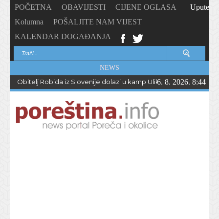
POČETNA
OBAVIJESTI
CIJENE OGLASA
Upute
Kolumna
POŠALJITE NAM VIJEST
KALENDAR DOGAĐANJA
NEWS
Obitelj Robida iz Slovenije dolazi u kamp Ulika već 50 godina !
6. 8. 2026. 8:44