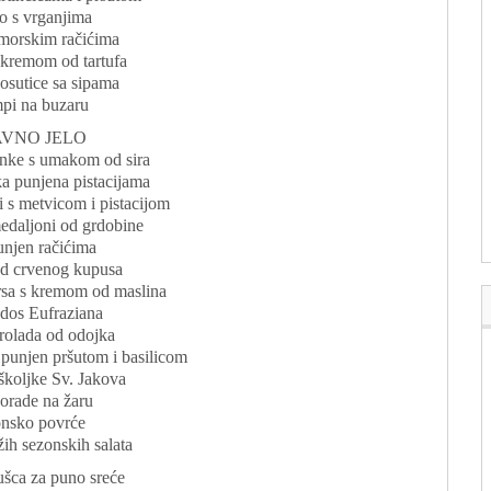
o s vrganjima
 morskim račićima
s kremom od tartufa
posutice sa sipama
pi na buzaru
VNO JELO
unke s umakom od sira
a punjena pistacijama
i s metvicom i pistacijom
medaljoni od grdobine
unjen račićima
d crvenog kupusa
rsa s kremom od maslina
dos Eufraziana
rolada od odojka
 punjen pršutom i basilicom
školjke Sv. Jakova
 orade na žaru
nsko povrće
žih sezonskih salata
ušca za puno sreće