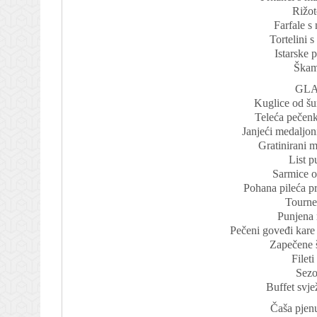
Rižot
Farfale s
Tortelini 
Istarske 
Škam
GLA
Kuglice od š
Teleća pečenk
Janjeći medaljon
Gratinirani 
List p
Sarmice o
Pohana pileća p
Tourne
Punjena 
Pečeni goveđi kare
Zapečene 
Fileti
Sezo
Buffet svje
Čaša pjen