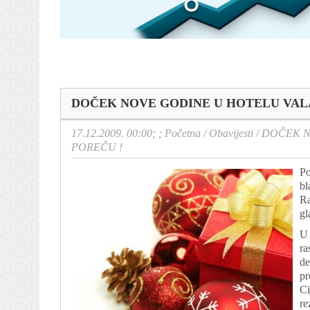
DOČEK NOVE GODINE U HOTELU VAL
17.12.2009. 00:00; ;
Početna
/
Obavijesti
/
DOČEK N
POREČU !
Po
bl
Ra
gl
U 
ra
de
pr
Ci
re