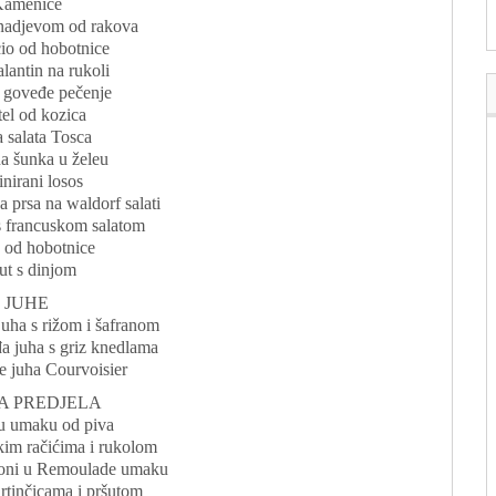
amenice
nadjevom od rakova
io od hobotnice
alantin na rukoli
 goveđe pečenje
el od kozica
a salata Tosca
a šunka u želeu
nirani losos
 prsa na waldorf salati
 s francuskom salatom
a od hobotnice
ut s dinjom
JUHE
juha s rižom i šafranom
 juha s griz knedlama
je juha Courvoisier
A PREDJELA
u umaku od piva
kim račićima i rukolom
joni u Remoulade umaku
rtinčicama i pršutom