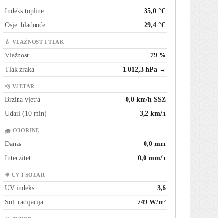
Indeks topline
35,0 °C
Osjet hladnoće
29,4 °C
💧 VLAŽNOST I TLAK
Vlažnost
79 %
Tlak zraka
1.012,3 hPa →
💨 VJETAR
Brzina vjetra
0,0 km/h SSZ
Udari (10 min)
3,2 km/h
🌧 OBORINE
Danas
0,0 mm
Intenzitet
0,0 mm/h
☀ UV I SOLAR
UV indeks
3,6
Sol. radijacija
749 W/m²