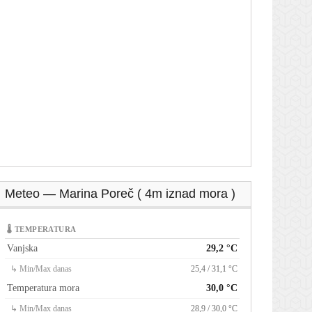
Meteo — Marina Poreč ( 4m iznad mora )
🌡 TEMPERATURA
Vanjska
29,2 °C
↳ Min/Max danas
25,4 / 31,1 °C
Temperatura mora
30,0 °C
↳ Min/Max danas
28,9 / 30,0 °C