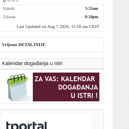
🌅 SUNCE
Izlazak
5:55am
Zalazak
8:24pm
Last Updated on Aug 7 2026, 11:58 am CEST
Vrijeme DETALJNIJE
Kalendar događanja u Istri
T-portal.hr
Zahuktava se utrka za hrvatskog napadača: Gattuso