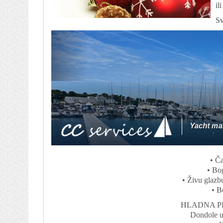
il
Sv
• Č
• Bo
• Živu glazb
• B
HLADNA P
Dondole u