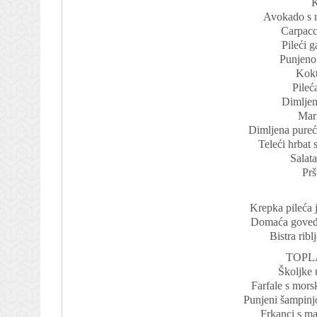
K
Avokado s 
Carpacc
Pileći g
Punjeno
Kokt
Pileć
Dimljen
Mari
Dimljena pureća
Teleći hrbat
Salat
Prš
Krepka pileća 
Domaća goveđa
Bistra ribl
TOPL
Školjke 
Farfale s mors
Punjeni šampin
Frkanci s ma