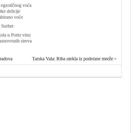
 egzotičnog voća
tke delicije
birano voće
Sorbet
ola u Porto vinu
aznovrsnih sireva
 radova
Tarska Vala: Riba utekla iz poderane mreže
»