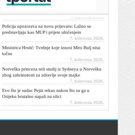
ga želi!
7. kolovoza 2026.
Policija upozorava na novu prijevaru: Lažno se
predstavljaju kao MUP i prijete uhićenjem
7. kolovoza 2026.
Ministrica Hrstić: Tvrdnje koje iznosi Miro Bulj nisu
točne
7. kolovoza 2026.
Norveška princeza seli studij iz Sydneya u Norvešku
zbog zabrinutosti za zdravlje svoje majke
7. kolovoza 2026.
Evo što je sudac Pejin rekao nakon što su ga u
Osijeku brutalno napali na ulici
7. kolovoza 2026.
Blanka Mateša privukla poglede u Opatiji: Ova
haljina nije mogla proći neopaženo
7. kolovoza 2026.
Elmedin Konaković: Bošnjaci su ti koji su najviše
zakinuti u BiH