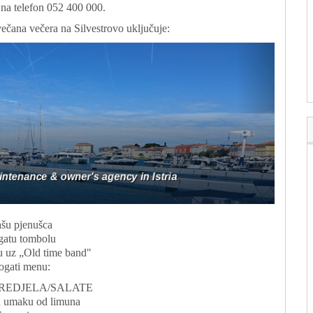
i na telefon 052 400 000.
ečana večera na Silvestrovo uključuje:
ašu pjenušca
gatu tombolu
u uz „Old time band"
ogati menu:
REDJELA/SALATE
 umaku od limuna