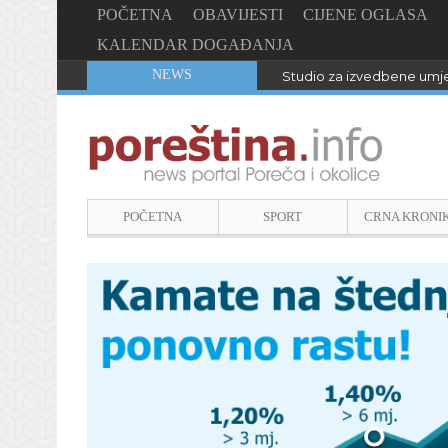
POČETNA
OBAVIJESTI
CIJENE OGLASA
KALENDAR DOGAĐANJA
NEWS
Studio za izvedbene umje
POČETNA
SPORT
CRNA KRONI