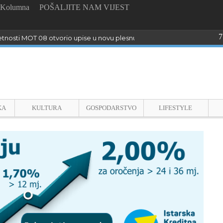
Kolumna
POŠALJITE NAM VIJEST
7
tnosti MOT 08 otvorio upise u novu plesnu sezonu
KA
KULTURA
GOSPODARSTVO
LIFESTYLE