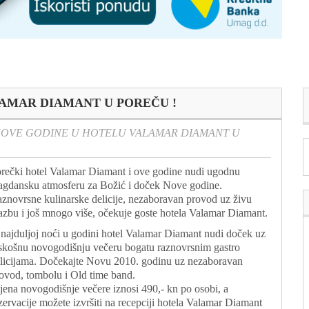
AMAR DIAMANT U POREČU !
OVE GODINE U HOTELU VALAMAR DIAMANT U
rečki hotel Valamar Diamant i ove godine nudi ugodnu
agdansku atmosferu za Božić i doček Nove godine.
znovrsne kulinarske delicije, nezaboravan provod uz živu
azbu i još mnogo više, očekuje goste hotela Valamar Diamant.
najduljoj noći u godini hotel Valamar Diamant nudi doček uz
skošnu novogodišnju večeru bogatu raznovrsnim gastro
licijama. Dočekajte Novu 2010. godinu uz nezaboravan
ovod, tombolu i Old time band.
jena novogodišnje večere iznosi 490,- kn po osobi, a
zervacije možete izvršiti na recepciji hotela Valamar Diamant