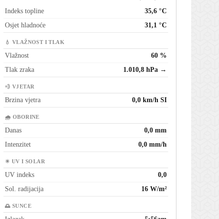
Indeks topline
35,6 °C
Osjet hladnoće
31,1 °C
💧 VLAŽNOST I TLAK
Vlažnost
60 %
Tlak zraka
1.010,8 hPa →
💨 VJETAR
Brzina vjetra
0,0 km/h SI
🌧 OBORINE
Danas
0,0 mm
Intenzitet
0,0 mm/h
☀ UV I SOLAR
UV indeks
0,0
Sol. radijacija
16 W/m²
🌅 SUNCE