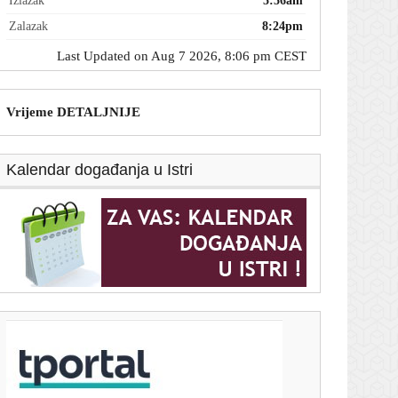
Izlazak
5:56am
Zalazak
8:24pm
Last Updated on Aug 7 2026, 8:06 pm CEST
Vrijeme DETALJNIJE
Kalendar događanja u Istri
T-portal.hr
Vinicius potpisao novi ugovor s Realom, a Luka
Modrić svojom reakcijom sve oduševio
7. kolovoza 2026.