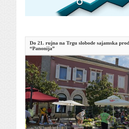
Do 21. rujna na Trgu slobode sajamska proda
“Panonija”