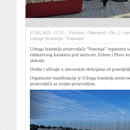
15.09.2025. 11:55; ;
Početna
/
Obavijesti
/
Do 21. ruj
Udruge branitelja “Panonija”
Udruga branitelja proizvođača “Panonija” organizira s
edukativnog karaktera pod nazivom: Zeleno i Plavo koj
slobode.
Dođite i uživajte u slavonskim delicijama od ponedjelj
Organizator manifestacije je Udruga branitelja proizv
proizvođača sa svojim proizvodima.