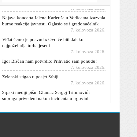
Najava koncerta Jelene Karleuše u Vodicama izazvala
burne reakcije javnosti. Oglasio se i gradonačelnik
7. kolovoza 2026.
Viđat ćemo je posvuda: Ovo će biti daleko
najpoželjnija torba jeseni
7. kolovoza 2026.
Igor Bišćan nam potvrdio: Prihvatio sam ponudu!
7. kolovoza 2026.
Zelenski stigao u posjet Srbiji
7. kolovoza 2026.
Srpski mediji pišu: Glumac Sergej Trifunović i
supruga privedeni nakon incidenta u trgovini
7. kolovoza 2026.
Stručnjak o radu NE Krško: 'Situacija još nije toliko
ozbiljna'
7. kolovoza 2026.
Potvrđen iznenađujući transfer: Rudeš je doveo
pojačanje iz Hajduka
7. kolovoza 2026.