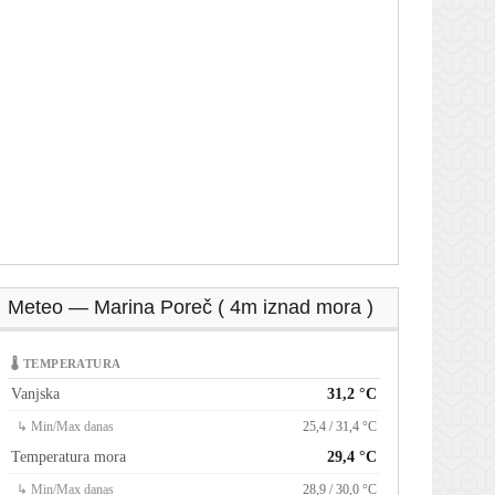
Meteo — Marina Poreč ( 4m iznad mora )
🌡 TEMPERATURA
Vanjska
31,2 °C
↳ Min/Max danas
25,4 / 31,4 °C
Temperatura mora
29,4 °C
↳ Min/Max danas
28,9 / 30,0 °C