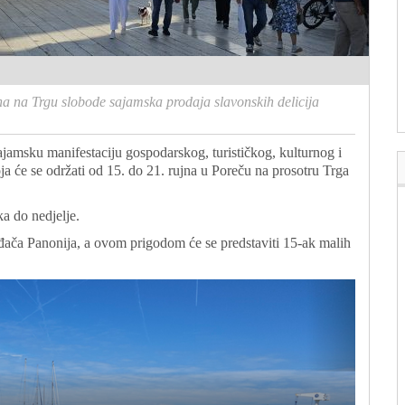
na na Trgu slobode sajamska prodaja slavonskih delicija
ajamsku manifestaciju gospodarskog, turističkog, kulturnog i
a će se održati od 15. do 21. rujna u Poreču na prosotru Trga
ka do nedjelje.
ođača Panonija, a ovom prigodom će se predstaviti 15-ak malih