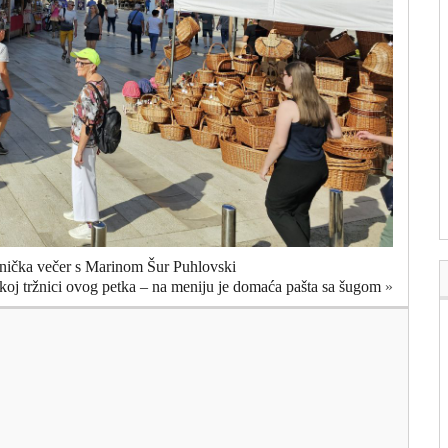
esnička večer s Marinom Šur Puhlovski
koj tržnici ovog petka – na meniju je domaća pašta sa šugom
»