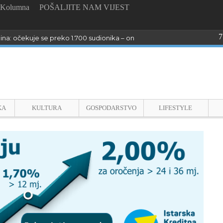
Kolumna
POŠALJITE NAM VIJEST
7
dina: očekuje se preko 1.700 sudionika – online prijave do 26. kolovoza
KA
KULTURA
GOSPODARSTVO
LIFESTYLE