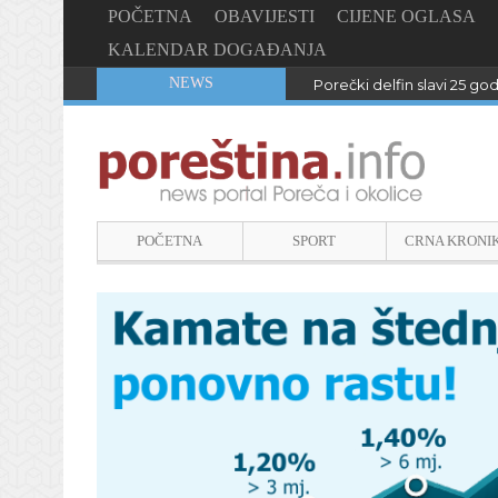
POČETNA
OBAVIJESTI
CIJENE OGLASA
KALENDAR DOGAĐANJA
NEWS
Porečki delfin slavi 25 go
POČETNA
SPORT
CRNA KRONI