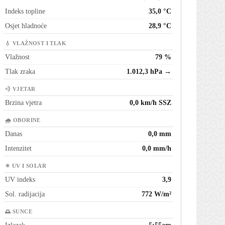
Indeks topline
35,0 °C
Osjet hladnoće
28,9 °C
💧 VLAŽNOST I TLAK
Vlažnost
79 %
Tlak zraka
1.012,3 hPa →
💨 VJETAR
Brzina vjetra
0,0 km/h SSZ
🌧 OBORINE
Danas
0,0 mm
Intenzitet
0,0 mm/h
☀ UV I SOLAR
UV indeks
3,9
Sol. radijacija
772 W/m²
🌅 SUNCE