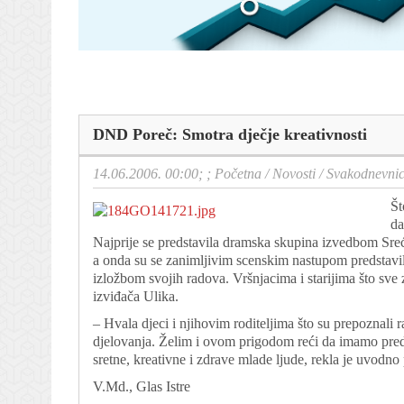
DND Poreč: Smotra dječje kreativnosti
14.06.2006. 00:00; ;
Početna
/
Novosti
/
Svakodnevni
Št
da
Najprije se predstavila dramska skupina izvedbom Sreća
a onda su se zanimljivim scenskim nastupom predstavile 
izložbom svojih radova. Vršnjacima i starijima što sve 
izviđača Ulika.
– Hvala djeci i njihovim roditeljima što su prepoznali
djelovanja. Želim i ovom prigodom reći da imamo pred
sretne, kreativne i zdrave mlade ljude, rekla je uvodn
V.Md., Glas Istre