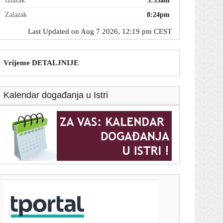
Izlazak
5:55am
Zalazak
8:24pm
Last Updated on Aug 7 2026, 12:19 pm CEST
Vrijeme DETALJNIJE
Kalendar događanja u Istri
T-portal.hr
Hrvatski reprezentativac mogao bi napraviti veliki
transfer: Benfica ga ozbiljno želi