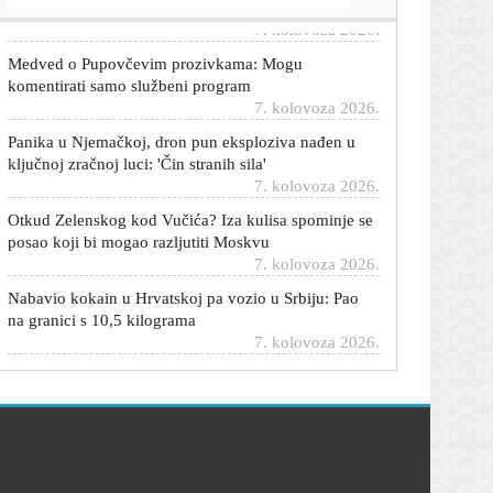
7. kolovoza 2026.
Medved o Pupovčevim prozivkama: Mogu
komentirati samo službeni program
7. kolovoza 2026.
Panika u Njemačkoj, dron pun eksploziva nađen u
ključnoj zračnoj luci: 'Čin stranih sila'
7. kolovoza 2026.
Otkud Zelenskog kod Vučića? Iza kulisa spominje se
posao koji bi mogao razljutiti Moskvu
7. kolovoza 2026.
Nabavio kokain u Hrvatskoj pa vozio u Srbiju: Pao
na granici s 10,5 kilograma
7. kolovoza 2026.
Ibrica Jusić o ljubavi u osmom desetljeću: 'Danas me
napadaju više nego ikad...'
7. kolovoza 2026.
Cijene hrane u svijetu na najvišoj razini u tri i pol
godine: Evo što bilježi najveći rast
7. kolovoza 2026.