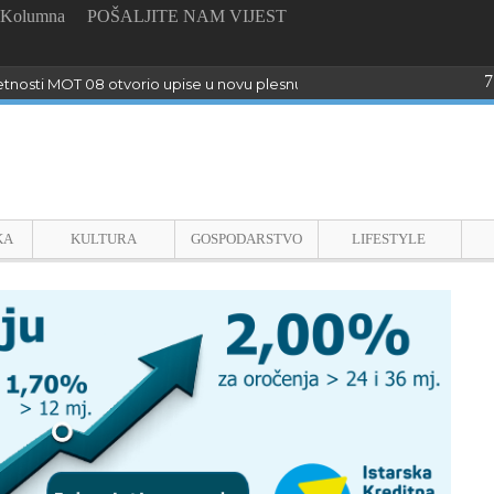
Kolumna
POŠALJITE NAM VIJEST
7
tnosti MOT 08 otvorio upise u novu plesnu sezonu
KA
KULTURA
GOSPODARSTVO
LIFESTYLE