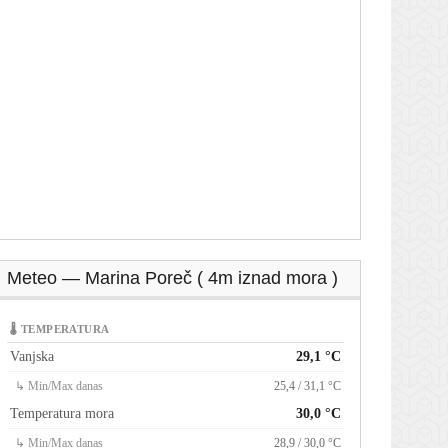
Meteo — Marina Poreč ( 4m iznad mora )
🌡 TEMPERATURA
Vanjska
29,1 °C
↳ Min/Max danas
25,4 / 31,1 °C
Temperatura mora
30,0 °C
↳ Min/Max danas
28,9 / 30,0 °C