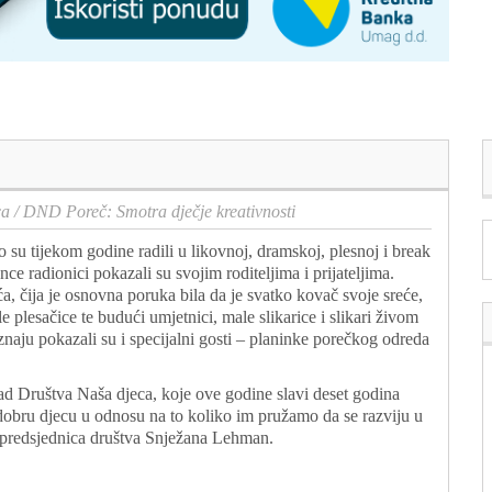
ca
/
DND Poreč: Smotra dječje kreativnosti
o su tijekom godine radili u likovnoj, dramskoj, plesnoj i break
nce radionici pokazali su svojim roditeljima i prijateljima.
, čija je osnovna poruka bila da je svatko kovač svoje sreće,
plesačice te budući umjetnici, male slikarice i slikari živom
znaju pokazali su i specijalni gosti – planinke porečkog odreda
 rad Društva Naša djeca, koje ove godine slavi deset godina
obru djecu u odnosu na to koliko im pružamo da se razviju u
o predsjednica društva Snježana Lehman.