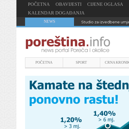
POČETNA
OBAVIJESTI
CIJENE OGLASA
KALENDAR DOGAĐANJA
NEWS
Studio za izvedbene umje
POČETNA
SPORT
CRNA KRONI