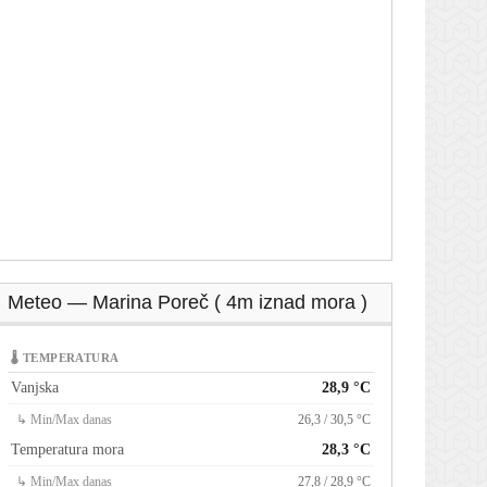
Meteo — Marina Poreč ( 4m iznad mora )
🌡 TEMPERATURA
Vanjska
28,9 °C
↳ Min/Max danas
26,3 / 30,5 °C
Temperatura mora
28,3 °C
↳ Min/Max danas
27,8 / 28,9 °C