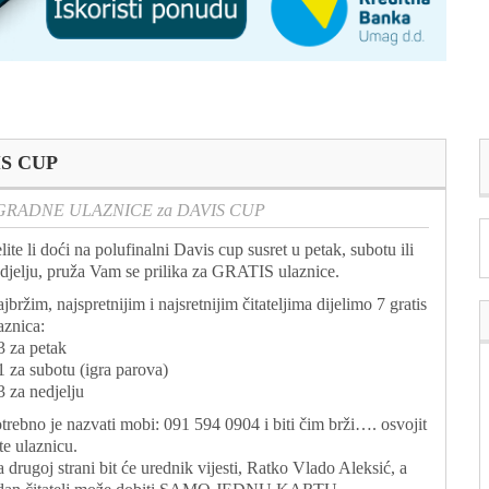
IS CUP
AGRADNE ULAZNICE za DAVIS CUP
lite li doći na polufinalni Davis cup susret u petak, subotu ili
djelju, pruža Vam se prilika za GRATIS ulaznice.
jbržim, najspretnijim i najsretnijim čitateljima dijelimo 7 gratis
aznica:
3 za petak
1 za subotu (igra parova)
3 za nedjelju
trebno je nazvati mobi: 091 594 0904 i biti čim brži…. osvojit
te ulaznicu.
 drugoj strani bit će urednik vijesti, Ratko Vlado Aleksić, a