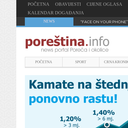
POČETNA
OBAVIJESTI
CIJENE OGLASA
KALENDAR DOGAĐANJA
NEWS
“FACE ON YOUR PHONE”
POČETNA
SPORT
CRNA KRONI