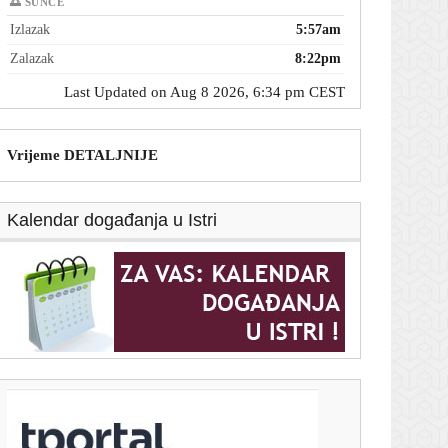
🌅 SUNCE
Izlazak
5:57am
Zalazak
8:22pm
Last Updated on Aug 8 2026, 6:34 pm CEST
Vrijeme DETALJNIJE
Kalendar događanja u Istri
T-portal.hr
Što će biti s cijenama goriva od utorka? Plenković