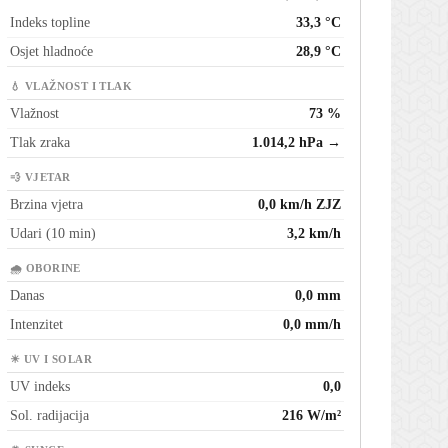
Indeks topline
33,3 °C
Osjet hladnoće
28,9 °C
💧 VLAŽNOST I TLAK
Vlažnost
73 %
Tlak zraka
1.014,2 hPa →
💨 VJETAR
Brzina vjetra
0,0 km/h ZJZ
Udari (10 min)
3,2 km/h
🌧 OBORINE
Danas
0,0 mm
Intenzitet
0,0 mm/h
☀ UV I SOLAR
UV indeks
0,0
Sol. radijacija
216 W/m²