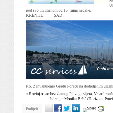
je
Ul
pod svojim imenom od 16. rujna nadalje.
KRENITE – —- SAD !
P.S. Zahvaljujemo Gradu Poreču na dodjeljenim ulazn
«
Rovinj ostao bez zlatnog Plavog cvijeta, Vrsar bronč
Jedrenje: Monika Brčić (Horizont, Pore
Podijeli