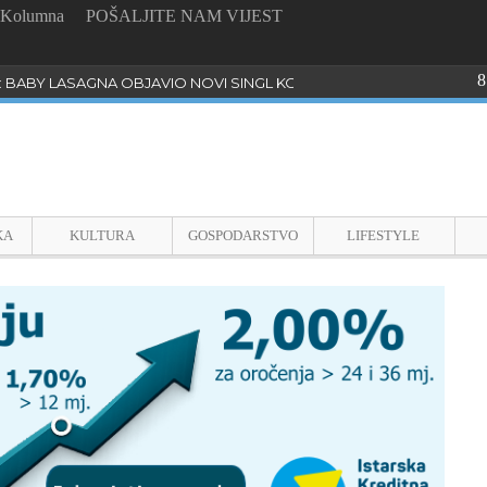
Kolumna
POŠALJITE NAM VIJEST
8
: BABY LASAGNA OBJAVIO NOVI SINGL KOJI PROGOVARA O BULLYI
KA
KULTURA
GOSPODARSTVO
LIFESTYLE