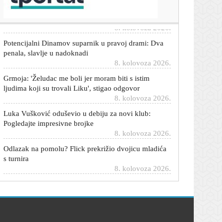
sve otkrio u četiri riječi
8. kolovoza 2026.
Potencijalni Dinamov suparnik u pravoj drami: Dva
penala, slavlje u nadoknadi
8. kolovoza 2026.
Grmoja: 'Želudac me boli jer moram biti s istim
ljudima koji su trovali Liku', stigao odgovor
8. kolovoza 2026.
Luka Vušković oduševio u debiju za novi klub:
Pogledajte impresivne brojke
8. kolovoza 2026.
Odlazak na pomolu? Flick prekrižio dvojicu mladića
s turnira
8. kolovoza 2026.
Jedan od najvećih automobilskih brendova svijeta
upravo je doživio šok u Europi
8. kolovoza 2026.
Kad vam se ne da kuhati, a jede vam se nešto fino:
Isprobajte genijalan 'soparnik iz tave' gotov za manje