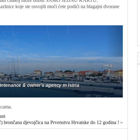
dan čitatelj može dobiti SAMO JEDNU KARTU.
azlnice koje ste osvojili moći ćete podići na blagajni dvorane
icama.
ani
č) brončana djevojčica na Prvenstvu Hrvatske do 12 godina !
»