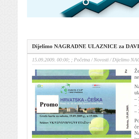
Dijelimo NAGRADNE ULAZNICE za DAV
15.09.2009. 00:00; ;
Početna
/
Novosti
/
Dijelimo N
Že
ne
Na
ul
– 
– 
– 
Po
će
Na