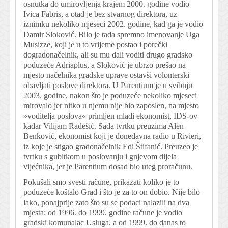
osnutka do umirovljenja krajem 2000. godine vodio
Ivica Fabris, a otad je bez stvarnog direktora, uz
iznimku nekoliko mjeseci 2002. godine, kad ga je vodio
Damir Sloković. Bilo je tada spremno imenovanje Uga
Musizze, koji je u to vrijeme postao i porečki
dogradonačelnik, ali su mu dali voditi drugo gradsko
poduzeće Adriaplus, a Sloković je ubrzo prešao na
mjesto načelnika gradske uprave ostavši volonterski
obavljati poslove direktora. U Parentium je u svibnju
2003. godine, nakon što je poduzeće nekoliko mjeseci
mirovalo jer nitko u njemu nije bio zaposlen, na mjesto
»voditelja poslova« primljen mladi ekonomist, IDS-ov
kadar Vilijam Radešić. Sada tvrtku preuzima Alen
Benković, ekonomist koji je donedavna radio u Rivieri,
iz koje je stigao gradonačelnik Edi Štifanić. Preuzeo je
tvrtku s gubitkom u poslovanju i gnjevom dijela
vijećnika, jer je Parentium dosad bio uteg proračunu.
Pokušali smo svesti račune, prikazati koliko je to
poduzeće koštalo Grad i što je za to on dobio. Nije bilo
lako, ponajprije zato što su se podaci nalazili na dva
mjesta: od 1996. do 1999. godine račune je vodio
gradski komunalac Usluga, a od 1999. do danas to