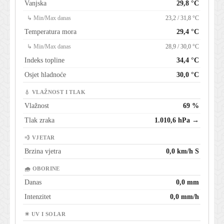
Vanjska
29,8 °C
↳ Min/Max danas
23,2 / 31,8 °C
Temperatura mora
29,4 °C
↳ Min/Max danas
28,9 / 30,0 °C
Indeks topline
34,4 °C
Osjet hladnoće
30,0 °C
💧 VLAŽNOST I TLAK
Vlažnost
69 %
Tlak zraka
1.010,6 hPa →
💨 VJETAR
Brzina vjetra
0,0 km/h S
🌧 OBORINE
Danas
0,0 mm
Intenzitet
0,0 mm/h
☀ UV I SOLAR