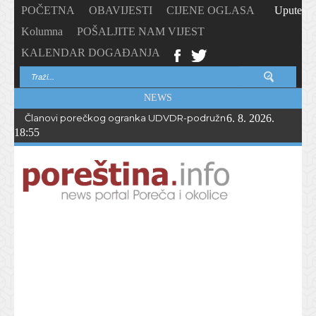
POČETNA
OBAVIJESTI
CIJENE OGLASA
Upute
Kolumna
POŠALJITE NAM VIJEST
KALENDAR DOGAĐANJA
NEWS
Članovi porečkog ogranka UDVDR-podružnice Istarske županije
6. 8. 2026.
18:55