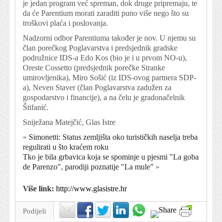
je jedan program već spreman, dok druge pripremaju, te
da će Parentium morati zaraditi puno više nego što su
troškovi plaća i poslovanja.
Nadzorni odbor Parentiuma također je nov. U njemu su
član porečkog Poglavarstva i predsjednik gradske
podružnice IDS-a Edo Kos (bio je i u prvom NO-u),
Oreste Cossetto (predsjednik porečke Stranke
umirovljenika), Miro Sošić (iz IDS-ovog partnera SDP-
a), Neven Staver (član Poglavarstva zadužen za
gospodarstvo i financije), a na čelu je gradonačelnik
Štifanić.
Sniježana Matejčić, Glas Istre
«
Simonetti: Status zemljišta oko turističkih naselja treba
regulirati u što kraćem roku
Tko je bila grbavica koja se spominje u pjesmi "La goba
de Parenzo", parodiji poznatije "La mule"
»
Više link:
http://www.glasistre.hr
Podijeli