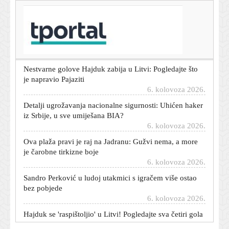
T-portal.hr
Real službeno potvrdio ono što su svi čekali: Gotova je
velika drama oko Viniciusa
6. kolovoza 2026.
Nestvarne golove Hajduk zabija u Litvi: Pogledajte što
je napravio Pajaziti
6. kolovoza 2026.
Detalji ugrožavanja nacionalne sigurnosti: Uhićen haker
iz Srbije, u sve umiješana BIA?
6. kolovoza 2026.
Ova plaža pravi je raj na Jadranu: Gužvi nema, a more
je čarobne tirkizne boje
6. kolovoza 2026.
Sandro Perković u ludoj utakmici s igračem više ostao
bez pobjede
6. kolovoza 2026.
Hajduk se 'raspištoljio' u Litvi! Pogledajte sva četiri gola
Bijelih
6. kolovoza 2026.