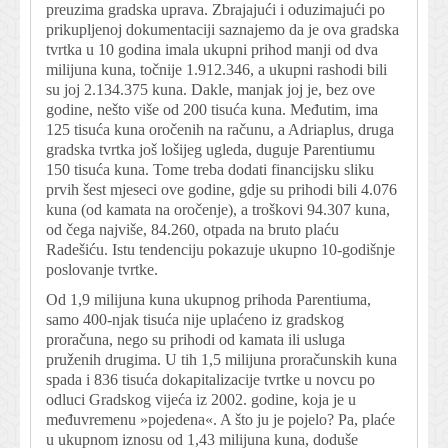
preuzima gradska uprava. Zbrajajući i oduzimajući po
prikupljenoj dokumentaciji saznajemo da je ova gradska
tvrtka u 10 godina imala ukupni prihod manji od dva
milijuna kuna, točnije 1.912.346, a ukupni rashodi bili
su joj 2.134.375 kuna. Dakle, manjak joj je, bez ove
godine, nešto više od 200 tisuća kuna. Međutim, ima
125 tisuća kuna oročenih na računu, a Adriaplus, druga
gradska tvrtka još lošijeg ugleda, duguje Parentiumu
150 tisuća kuna. Tome treba dodati financijsku sliku
prvih šest mjeseci ove godine, gdje su prihodi bili 4.076
kuna (od kamata na oročenje), a troškovi 94.307 kuna,
od čega najviše, 84.260, otpada na bruto plaću
Radešiću. Istu tendenciju pokazuje ukupno 10-godišnje
poslovanje tvrtke.
Od 1,9 milijuna kuna ukupnog prihoda Parentiuma,
samo 400-njak tisuća nije uplaćeno iz gradskog
proračuna, nego su prihodi od kamata ili usluga
pruženih drugima. U tih 1,5 milijuna proračunskih kuna
spada i 836 tisuća dokapitalizacije tvrtke u novcu po
odluci Gradskog vijeća iz 2002. godine, koja je u
međuvremenu »pojedena«. A što ju je pojelo? Pa, plaće
u ukupnom iznosu od 1,43 milijuna kuna, doduše