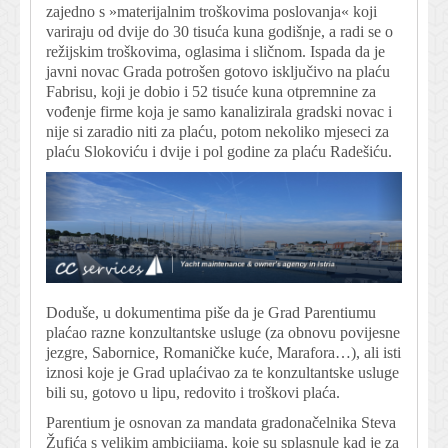
zajedno s »materijalnim troškovima poslovanja« koji
variraju od dvije do 30 tisuća kuna godišnje, a radi se o
režijskim troškovima, oglasima i sličnom. Ispada da je
javni novac Grada potrošen gotovo isključivo na plaću
Fabrisu, koji je dobio i 52 tisuće kuna otpremnine za
vođenje firme koja je samo kanalizirala gradski novac i
nije si zaradio niti za plaću, potom nekoliko mjeseci za
plaću Slokoviću i dvije i pol godine za plaću Radešiću.
Doduše, u dokumentima piše da je Grad Parentiumu
plaćao razne konzultantske usluge (za obnovu povijesne
jezgre, Sabornice, Romaničke kuće, Marafora…), ali isti
iznosi koje je Grad uplaćivao za te konzultantske usluge
bili su, gotovo u lipu, redovito i troškovi plaća.
Parentium je osnovan za mandata gradonačelnika Steva
Žufića s velikim ambicijama, koje su splasnule kad je za