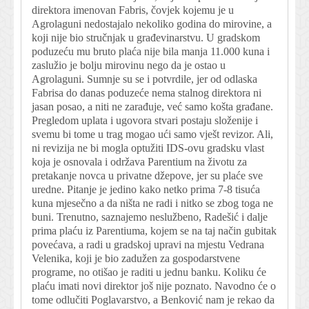
direktora imenovan Fabris, čovjek kojemu je u
Agrolaguni nedostajalo nekoliko godina do mirovine, a
koji nije bio stručnjak u građevinarstvu. U gradskom
poduzeću mu bruto plaća nije bila manja 11.000 kuna i
zaslužio je bolju mirovinu nego da je ostao u
Agrolaguni. Sumnje su se i potvrdile, jer od odlaska
Fabrisa do danas poduzeće nema stalnog direktora ni
jasan posao, a niti ne zarađuje, već samo košta građane.
Pregledom uplata i ugovora stvari postaju složenije i
svemu bi tome u trag mogao ući samo vješt revizor. Ali,
ni revizija ne bi mogla optužiti IDS-ovu gradsku vlast
koja je osnovala i održava Parentium na životu za
pretakanje novca u privatne džepove, jer su plaće sve
uredne. Pitanje je jedino kako netko prima 7-8 tisuća
kuna mjesečno a da ništa ne radi i nitko se zbog toga ne
buni. Trenutno, saznajemo neslužbeno, Radešić i dalje
prima plaću iz Parentiuma, kojem se na taj način gubitak
povećava, a radi u gradskoj upravi na mjestu Vedrana
Velenika, koji je bio zadužen za gospodarstvene
programe, no otišao je raditi u jednu banku. Koliku će
plaću imati novi direktor još nije poznato. Navodno će o
tome odlučiti Poglavarstvo, a Benković nam je rekao da