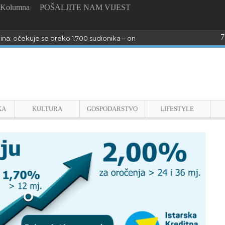
Kolumna
POŠALJITE NAM VIJEST
7
dina: očekuje se preko 1.700 sudionika – online prijave do 26. kolovoza
KA
KULTURA
GOSPODARSTVO
LIFESTYLE