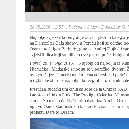
28.05.2016. 12:57; ;
Početna
/
Slider
/
DanceStar Gala
Najbolje svjetske koreografije iz svih plesnih kategorij
na DanceStar Gala show-u u Poreču koji se održao treć
Osmanović, Igor Barberić, glumac Andrej Dojkić i spo
svjetskih lica koji su bili dio ove plesne priče. Pobje
Poreč, 28. svibnja 2016.
– Najbolji od najboljih iz Rum
Njemačke i Mađarske sinoć su se u porečkoj dvorani Ža
ovogodišnjeg DanceStara. Odlična atmosfera i podrška i
moglo uživati u 18 najboljih koreografija iz raznih kate
Prestižan sudački tim činili su Jose de la Cruz iz SAD-
kao što su Linkin Park, The Prodigy i Marilyn Manson,
Jordan Sparks, naša bivša primabalerina Almira Osman
upravo DanceStar poslužio kao odskočna daska u karijer
projektu Dare to Dream.