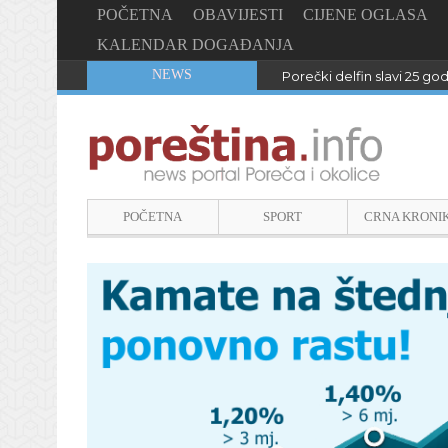
POČETNA
OBAVIJESTI
CIJENE OGLASA
KALENDAR DOGAĐANJA
NEWS
Porečki delfin slavi 25 go
POČETNA
SPORT
CRNA KRONI