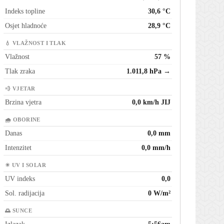
Indeks topline
30,6 °C
Osjet hladnoće
28,9 °C
💧 VLAŽNOST I TLAK
Vlažnost
57 %
Tlak zraka
1.011,8 hPa →
💨 VJETAR
Brzina vjetra
0,0 km/h JIJ
🌧 OBORINE
Danas
0,0 mm
Intenzitet
0,0 mm/h
☀ UV I SOLAR
UV indeks
0,0
Sol. radijacija
0 W/m²
🌅 SUNCE