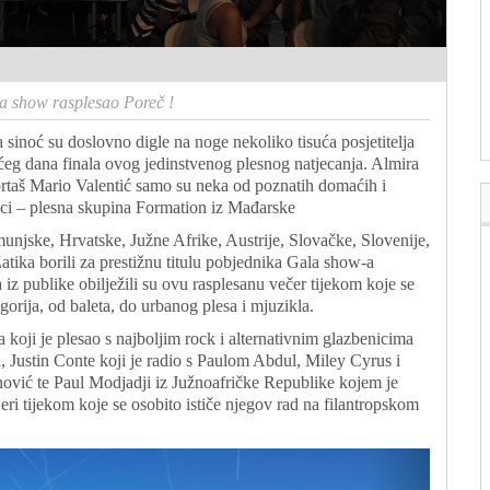
 show rasplesao Poreč !
a sinoć su doslovno digle na noge nekoliko tisuća posjetitelja
eg dana finala ovog jedinstvenog plesnog natjecanja. Almira
rtaš Mario Valentić samo su neka od poznatih domaćih i
dnici – plesna skupina Formation iz Mađarske
unjske, Hrvatske, Južne Afrike, Austrije, Slovačke, Slovenije,
tika borili za prestižnu titulu pobjednika Gala show-a
z publike obilježili su ovu rasplesanu večer tijekom koje se
gorija, od baleta, do urbanog plesa i mjuzikla.
a koji je plesao s najboljim rock i alternativnim glazbenicima
 Justin Conte koji je radio s Paulom Abdul, Miley Cyrus i
ović te Paul Modjadji iz Južnoafričke Republike kojem je
i tijekom koje se osobito ističe njegov rad na filantropskom