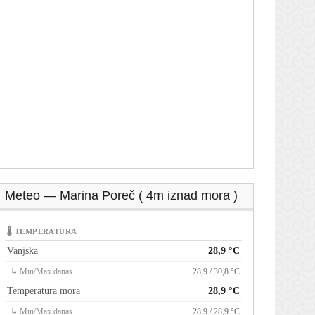
Meteo — Marina Poreč ( 4m iznad mora )
🌡 TEMPERATURA
Vanjska
28,9 °C
↳ Min/Max danas
28,9 / 30,8 °C
Temperatura mora
28,9 °C
↳ Min/Max danas
28,9 / 28,9 °C