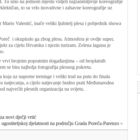
. Tu smo na jednom mjestu vidjeli najzanimljivije koreografije
 eklektičan, to su vrlo inovativne i zabavne koreografije uz
er Mario Valentić, inače veliki ljubitelj plesa i pobjednik showa
u Poreč i okupiralo ga zbog plesa. Atmosfera je ovdje super,
ekt za cijelu Hrvatsku i njezin turizam. Zelena laguna je
io.
e vrvi brojnim popratnim događanjima – od besplatnih
em se bira najbolja fotografija plesnog pokreta.
 koja uz naporne treninge i veliki trud na putu do finala
tku natjecanja, a cijelo natjecanje budno prati Međunarodna
najvećih plesnih organizacija na svijetu.
a novi dječji vrtić
 ugostiteljskoj djelatnosti na području Grada Poreča-Parenzo
»