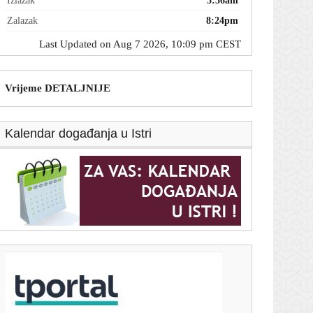
Izlazak
5:56am
Zalazak
8:24pm
Last Updated on Aug 7 2026, 10:09 pm CEST
Vrijeme DETALJNIJE
Kalendar događanja u Istri
T-portal.hr
Sindrom 'samo da malo prilegnem': Najgore stvari
koje možete napraviti vlastitom želucu nakon obilnog
obroka