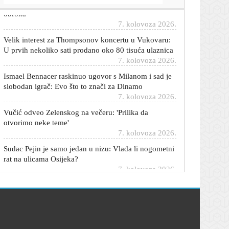
7. kolovoza 2026.
Velik interest za Thompsonov koncertu u Vukovaru:
U prvih nekoliko sati prodano oko 80 tisuća ulaznica
7. kolovoza 2026.
Ismael Bennacer raskinuo ugovor s Milanom i sad je
slobodan igrač: Evo što to znači za Dinamo
7. kolovoza 2026.
Vučić odveo Zelenskog na večeru: 'Prilika da
otvorimo neke teme'
7. kolovoza 2026.
Sudac Pejin je samo jedan u nizu: Vlada li nogometni
rat na ulicama Osijeka?
7. kolovoza 2026.
Inspektorat našao ilegalnu pršutanu: Evo što će biti s
1000 komada delicija
7. kolovoza 2026.
Stiglo osvježenje: U ovim dijelovima Hrvatske
temperatura pala s 34 na 19 stupnjeva
7. kolovoza 2026.