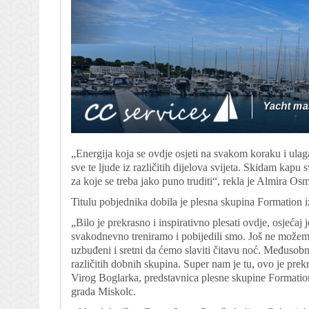
„Energija koja se ovdje osjeti na svakom koraku i ulagan
sve te ljude iz različitih dijelova svijeta. Skidam kapu 
za koje se treba jako puno truditi“, rekla je Almira Os
Titulu pobjednika dobila je plesna skupina Formation 
„Bilo je prekrasno i inspirativno plesati ovdje, osjećaj
svakodnevno treniramo i pobijedili smo. Još ne možemo 
uzbuđeni i sretni da ćemo slaviti čitavu noć. Međusobn
različitih dobnih skupina. Super nam je tu, ovo je prek
Virog Boglarka, predstavnica plesne skupine Format
grada Miskolc.