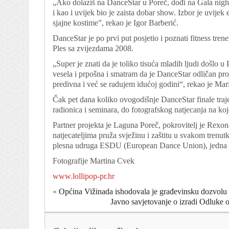
„Ako dolaziš na DanceStar u Poreč, dođi na Gala night
i kao i uvijek bio je zaista dobar show. Izbor je uvijek
sjajne kostime”, rekao je Igor Barberić.
DanceStar je po prvi put posjetio i poznati fitness tren
Ples sa zvijezdama 2008.
„Super je znati da je toliko tisuća mladih ljudi došlo 
vesela i prpošna i smatram da je DanceStar odličan proj
predivna i već se radujem idućoj godini“, rekao je Mar
Čak pet dana koliko ovogodišnje DanceStar finale traj
radionica i seminara, do fotografskog natjecanja na koj
Partner projekta je Laguna Poreč, pokrovitelj je Rexona
natjecateljima pruža svježinu i zaštitu u svakom trenu
plesna udruga ESDU (European Dance Union), jedna od 
Fotografije Martina Cvek
www.lollipop-pr.hr
«
Općina Vižinada ishodovala je građevinsku dozvolu z
Javno savjetovanje o izradi Odluke o