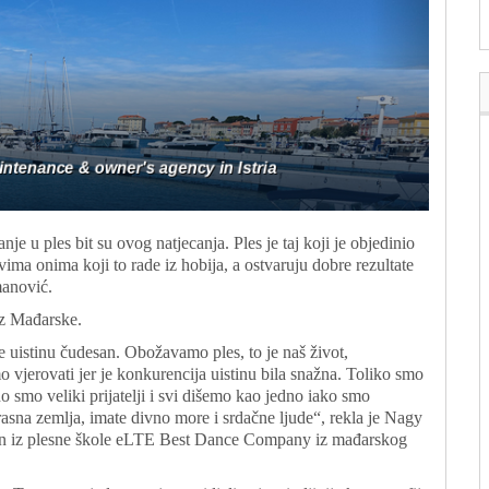
je u ples bit su ovog natjecanja. Ples je taj koji je objedinio
svima onima koji to rade iz hobija, a ostvaruju dobre rezultate
manović.
iz Mađarske.
 je uistinu čudesan. Obožavamo ples, to je naš život,
vjerovati jer je konkurencija uistinu bila snažna. Toliko smo
o smo veliki prijatelji i svi dišemo kao jedno iako smo
rasna zemlja, imate divno more i srdačne ljude“, rekla je Nagy
ion iz plesne škole eLTE Best Dance Company iz mađarskog