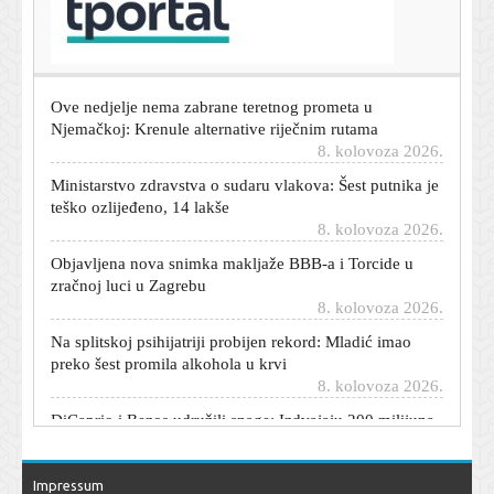
Obilježena predaja kordunskog korpusa: 'Sjećanje čuvati
bez mržnje, ali s ponosom'
8. kolovoza 2026.
Ove nedjelje nema zabrane teretnog prometa u
Njemačkoj: Krenule alternative riječnim rutama
8. kolovoza 2026.
Ministarstvo zdravstva o sudaru vlakova: Šest putnika je
teško ozlijeđeno, 14 lakše
8. kolovoza 2026.
Objavljena nova snimka makljaže BBB-a i Torcide u
zračnoj luci u Zagrebu
8. kolovoza 2026.
Na splitskoj psihijatriji probijen rekord: Mladić imao
preko šest promila alkohola u krvi
8. kolovoza 2026.
DiCaprio i Bezos udružili snage: Izdvajaju 200 milijuna
dolara za spas 100 ugroženih vrsta
8. kolovoza 2026.
Veliki požar kod poznatog jezera na sjeveru Italije:
Impressum