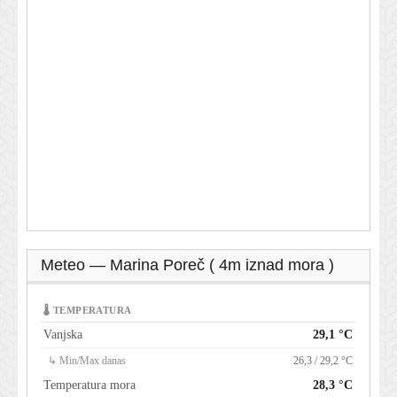
Meteo — Marina Poreč ( 4m iznad mora )
🌡 TEMPERATURA
Vanjska
29,1 °C
↳ Min/Max danas
26,3 / 29,2 °C
Temperatura mora
28,3 °C