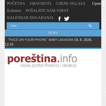
POČETNA
OBAVIJESTI
CIJENE OGLASA
Upute
Kolumna
POŠALJITE NAM VIJEST
KALENDAR DOGAĐANJA
NEWS
“FACE ON YOUR PHONE”: BABY LASAGNA OBJAVIO NOVI SING
8. 8. 2026.
12:19