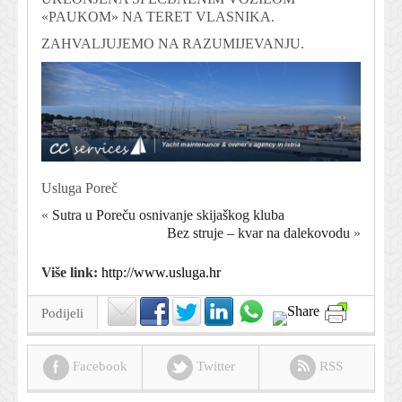
«PAUKOM» NA TERET VLASNIKA.
ZAHVALJUJEMO NA RAZUMIJEVANJU.
Usluga Poreč
«
Sutra u Poreču osnivanje skijaškog kluba
Bez struje – kvar na dalekovodu
»
Više link:
http://www.usluga.hr
Podijeli
Facebook
Twitter
RSS