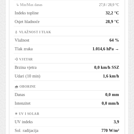
↳ Min/Max danas
27,8 / 28,9 °C
Indeks topline
32,2 °C
Osjet hladnoće
28,9 °C
💧 VLAŽNOST I TLAK
Vlažnost
64 %
Tlak zraka
1.014,6 hPa →
💨 VJETAR
Brzina vjetra
0,0 km/h SSZ
Udari (10 min)
1,6 km/h
🌧 OBORINE
Danas
0,0 mm
Intenzitet
0,0 mm/h
☀ UV I SOLAR
UV indeks
3,9
Sol. radijacija
770 W/m²