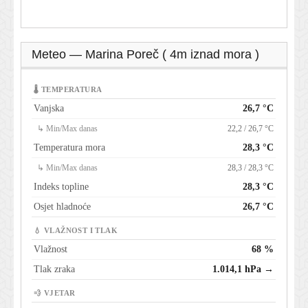
Meteo — Marina Poreč ( 4m iznad mora )
🌡 TEMPERATURA
Vanjska
26,7 °C
↳ Min/Max danas
22,2 / 26,7 °C
Temperatura mora
28,3 °C
↳ Min/Max danas
28,3 / 28,3 °C
Indeks topline
28,3 °C
Osjet hladnoće
26,7 °C
💧 VLAŽNOST I TLAK
Vlažnost
68 %
Tlak zraka
1.014,1 hPa →
💨 VJETAR