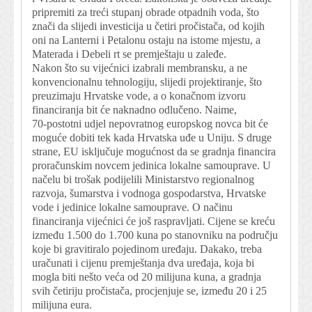
pripremiti za treći stupanj obrade otpadnih voda, što
znači da slijedi in vesticija u četiri pročistača, od kojih
oni na Lanterni i Petalonu ostaju na istome mjestu, a
Materada i Debeli rt se premještaju u zaleđe.
Nakon što su vijećnici izabrali membransku, a ne
konvencionalnu tehnologiju, slijedi projektiranje, što
preuzimaju Hrvatske vode, a o konačnom izvoru
financiranja bit će naknadno odlučeno. Naime,
70- postotni udjel nepovratnog europskog novca bit će
moguće dobiti tek kada Hrvatska uđe u Uniju. S druge
strane, EU isključuje mogućnost da se gradnja financira
proračunskim novcem jedinica lokalne samouprave. U
načelu bi trošak podijelili Ministarstvo regionalnog
razvoja, šumarstva i vodnoga gospodarstva, Hrvatske
vode i jedinice lokalne samouprave. O načinu
financiranja vijećnici će još raspravljati. Cijene se kreću
između 1.500 do 1.700 kuna po stanovniku na području
koje bi gravitiralo pojedinom uređaju. Dakako, treba
uračunati i cijenu premještanja dva uređaja, koja bi
mogla biti nešto veća od 20 milijuna kuna, a gradnja
svih četiriju pročistača, procjenjuje se, između 20 i 25
milijuna eura.