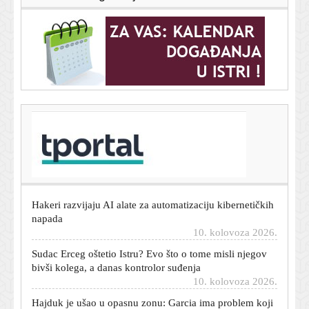
T-portal.hr
Automobil vam je stariji od deset godina? Ove brojke
pokazuju što se tada počinje događati
10. kolovoza 2026.
Hakeri razvijaju AI alate za automatizaciju kibernetičkih
napada
10. kolovoza 2026.
Sudac Erceg oštetio Istru? Evo što o tome misli njegov
bivši kolega, a danas kontrolor suđenja
10. kolovoza 2026.
Hajduk je ušao u opasnu zonu: Garcia ima problem koji
se više ne može skrivati, a Uprava je dobila ozbiljno