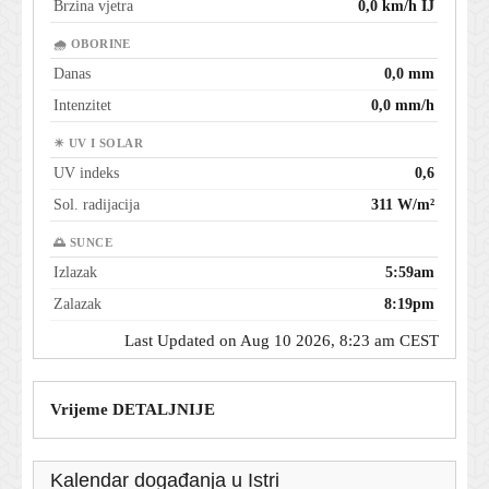
Brzina vjetra
0,0 km/h IJ
🌧 OBORINE
Danas
0,0 mm
Intenzitet
0,0 mm/h
☀ UV I SOLAR
UV indeks
0,6
Sol. radijacija
311 W/m²
🌅 SUNCE
Izlazak
5:59am
Zalazak
8:19pm
Last Updated on Aug 10 2026, 8:23 am CEST
Vrijeme DETALJNIJE
Kalendar događanja u Istri