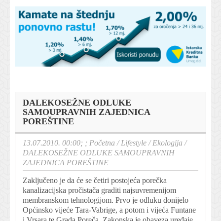
DALEKOSEŽNE ODLUKE
SAMOUPRAVNIH ZAJEDNICA
POREŠTINE
13.07.2010. 00:00; ;
Početna
/
Lifestyle
/
Ekologija
/
DALEKOSEŽNE ODLUKE SAMOUPRAVNIH
ZAJEDNICA POREŠTINE
Zaključeno je da će se četiri postojeća porečka
kanalizacijska pročistača graditi najsuvremenijom
membranskom tehnologijom. Prvo je odluku donijelo
Općinsko vijeće Tara-Vabrige, a potom i vijeća Funtane
i Vrsara te Grada Poreča. Zakonska je obaveza uređaje