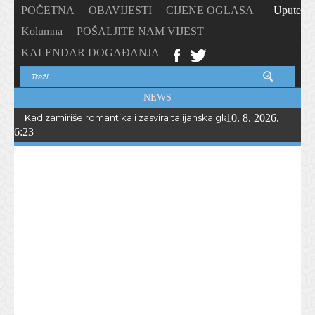
POČETNA
OBAVIJESTI
CIJENE OGLASA
Upute
Kolumna
POŠALJITE NAM VIJEST
KALENDAR DOGAĐANJA
NEWS
Kad zamiriše romantika i zasvira talijanska glazba… Peta „Serata r
10. 8. 2026.
6:23