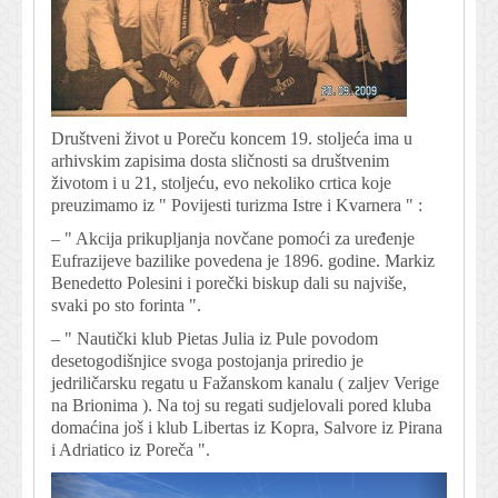
Društveni život u Poreču koncem 19. stoljeća ima u
arhivskim zapisima dosta sličnosti sa društvenim
životom i u 21, stoljeću, evo nekoliko crtica koje
preuzimamo iz " Povijesti turizma Istre i Kvarnera " :
– " Akcija prikupljanja novčane pomoći za uređenje
Eufrazijeve bazilike povedena je 1896. godine. Markiz
Benedetto Polesini i porečki biskup dali su najviše,
svaki po sto forinta ".
– " Nautički klub Pietas Julia iz Pule povodom
desetogodišnjice svoga postojanja priredio je
jedriličarsku regatu u Fažanskom kanalu ( zaljev Verige
na Brionima ). Na toj su regati sudjelovali pored kluba
domaćina još i klub Libertas iz Kopra, Salvore iz Pirana
i Adriatico iz Poreča ".