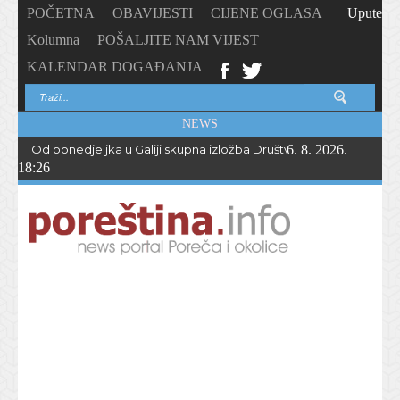
POČETNA
OBAVIJESTI
CIJENE OGLASA
Upute
Kolumna
POŠALJITE NAM VIJEST
KALENDAR DOGAĐANJA
NEWS
Od ponedjeljka u Galiji skupna izložba Društva likovnih stvaratelja
6. 8. 2026.
18:26