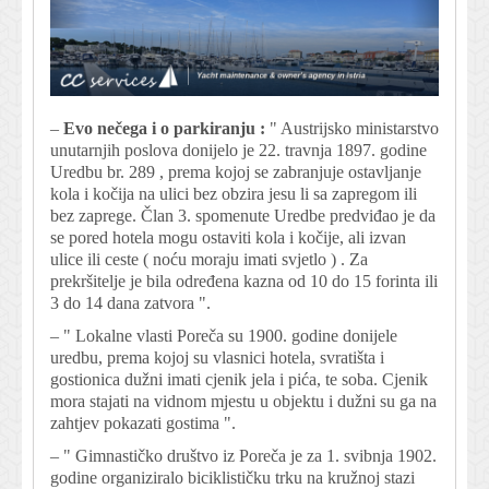
–
Evo nečega i o parkiranju :
" Austrijsko ministarstvo
unutarnjih poslova donijelo je 22. travnja 1897. godine
Uredbu br. 289 , prema kojoj se zabranjuje ostavljanje
kola i kočija na ulici bez obzira jesu li sa zapregom ili
bez zaprege. Član 3. spomenute Uredbe predviđao je da
se pored hotela mogu ostaviti kola i kočije, ali izvan
ulice ili ceste ( noću moraju imati svjetlo ) . Za
prekršitelje je bila određena kazna od 10 do 15 forinta ili
3 do 14 dana zatvora ".
– " Lokalne vlasti Poreča su 1900. godine donijele
uredbu, prema kojoj su vlasnici hotela, svratišta i
gostionica dužni imati cjenik jela i pića, te soba. Cjenik
mora stajati na vidnom mjestu u objektu i dužni su ga na
zahtjev pokazati gostima ".
– " Gimnastičko društvo iz Poreča je za 1. svibnja 1902.
godine organiziralo biciklističku trku na kružnoj stazi