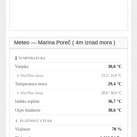
Meteo — Marina Poreč ( 4m iznad mora )
🌡 TEMPERATURA
Vanjska
30,6 °C
↳ Min/Max danas
23,2 / 31,8 °C
Temperatura mora
29,4 °C
↳ Min/Max danas
28,9 / 30,0 °C
Indeks topline
36,7 °C
Osjet hladnoće
30,6 °C
💧 VLAŽNOST I TLAK
Vlažnost
70 %