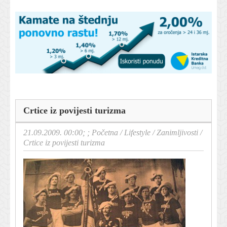
Crtice iz povijesti turizma
21.09.2009. 00:00; ;
Početna
/
Lifestyle
/
Zanimljivosti
/
Crtice iz povijesti turizma