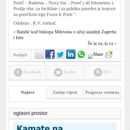
Poreč – Baderna – Nova Vas – Poreč ( 40 kilometara ).
Poslije trke, za bicikliste i za publiku priređen je koncert
na porečkom trgu Fuora le Porte ".
Odabrao : R.V. Aleksić
«
Bandić kod biskupa Milovana o užoj suradnji Zagreba
i Istre
Še la va, la va
»
Podijeli
Facebook
Twitter
RSS
Najave
Zadnje vijesti
Prognoza
vremena
oglasni prostor