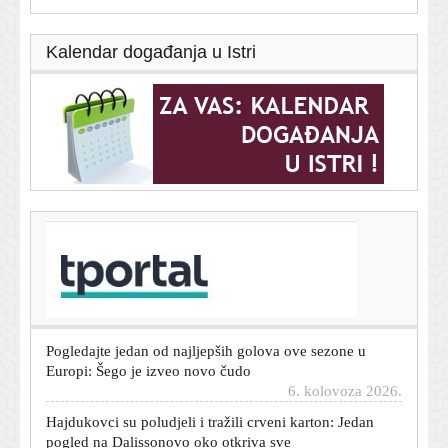
Kalendar događanja u Istri
T-portal.hr
Mario Carević nije mogao biti iskreniji: 'Ostali smo
dužni, a sami sebi smo nepoznanica'
6. kolovoza 2026.
Pogledajte jedan od najljepših golova ove sezone u
Europi: Šego je izveo novo čudo
6. kolovoza 2026.
Hajdukovci su poludjeli i tražili crveni karton: Jedan
pogled na Dalissonovo oko otkriva sve
6. kolovoza 2026.