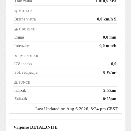
Tlak zraka
1.010,5 hPa
💨 VJETAR
Brzina vjetra
0,0 km/h S
🌧 OBORINE
Danas
0,0 mm
Intenzitet
0,0 mm/h
☀ UV I SOLAR
UV indeks
0,0
Sol. radijacija
0 W/m²
🌅 SUNCE
Izlazak
5:55am
Zalazak
8:25pm
Last Updated on Aug 6 2026, 8:24 pm CEST
Vrijeme DETALJNIJE