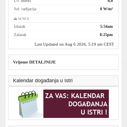
UV indeks
0,0
Sol. radijacija
0 W/m²
🌅 SUNCE
Izlazak
5:54am
Zalazak
8:25pm
Last Updated on Aug 6 2026, 5:19 am CEST
Vrijeme DETALJNIJE
Kalendar događanja u Istri
T-portal.hr