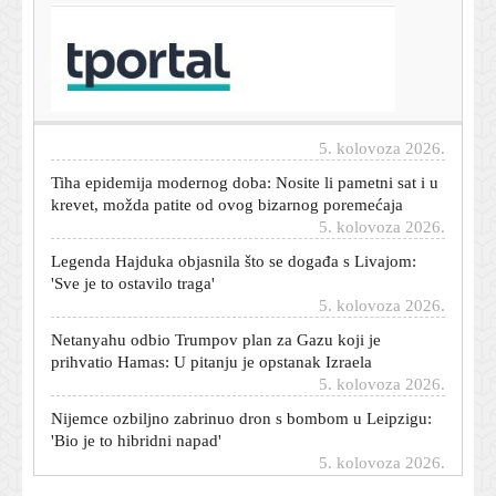
Dnevni horoskop za 6. kolovoza 2026. - što vam
zvijezde danas donose
5. kolovoza 2026.
Vakula prognozira: Izdržite još sutra, u petak moguće i
olujno nevrijeme
5. kolovoza 2026.
Tiha epidemija modernog doba: Nosite li pametni sat i u
krevet, možda patite od ovog bizarnog poremećaja
5. kolovoza 2026.
Legenda Hajduka objasnila što se događa s Livajom:
'Sve je to ostavilo traga'
5. kolovoza 2026.
Netanyahu odbio Trumpov plan za Gazu koji je
prihvatio Hamas: U pitanju je opstanak Izraela
5. kolovoza 2026.
Nijemce ozbiljno zabrinuo dron s bombom u Leipzigu:
'Bio je to hibridni napad'
5. kolovoza 2026.
'Neki su dobili previše, neki premalo': Što kažu branitelji