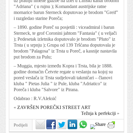
uz pratnju limene glazbe na izlet u Limski kanal brodom
"Adriana" ( u rujnu ); Komandant austrijske ratne
mornarice barun Sterneck doputovao je brodom "Greif"
i razgledao starine Poreča;
– 1890. godine Poreč su posjetili : viceadmiral i barun
Sterneck, te grof Coronini jahtom "Fantasia" ( u veljači
); Pedesetak izletnika doputovalo je brodom "Pluto" iz
Trsta ( u srpnju ); Grupa od 139 Tršćana doputovala je
brodom "Palagosa" iz Trsta u Poreč, a kasnije nastavila
put brodom za Pulu;
– Muggia, mjesto između Kopra i Trsta, bila je 1888.
godine domaćin Četvrte regate u veslanju na kojoj su
pored veslača iz Trsta sudjelovali takmičari – članovi
kluba " Pietas Julia " iz Pule, kluba "Adriatico" iz
Poreča i kluba "Salvore" iz Pirana.
Odabrao : R.V.Aleksić
«
ZAVRŠEN POREČKI STREET ART
Težnja k perfekciji
»
Podijeli