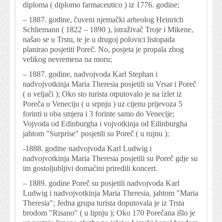
diploma ( diplomo farmaceutico ) iz 1776. godine;
– 1887. godine, čuveni njemački arheolog Heinrich
Schliemann ( 1822 – 1890 ), istraživač Troje i Mikene,
našao se u Trstu, te je u drugoj polovici listopada
planirao posjetiti Poreč. No, posjeta je propala zbog
velikog nevremena na moru;
– 1887. godine, nadvojvoda Karl Stephan i
nadvojvotkinja Maria Theresia posjetili su Vrsar i Poreč
( u veljači ); Oko sto turista otputovalo je na izlet iz
Poreča u Veneciju ( u srpnju ) uz cijenu prijevoza 5
forinti u oba smjera i 3 forinte samo do Venecije;
Vojvoda od Edinburgha i vojvotkinja od Edinburgha
jahtom "Surprise" posjetili su Poreč ( u rujnu );
-1888. godine nadvojvoda Karl Ludwig i
nadvojvotkinja Maria Theresia posjetili su Poreč gdje su
im gostoljubljivi domaćini priredili koncert.
– 1889. godine Poreč su posjetili nadvojvoda Karl
Ludwig i nadvojvotkinja Maria Theresia, jahtom "Maria
Theresia"; Jedna grupa turista doputovala je iz Trsta
brodom "Risano" ( u lipnju ); Oko 170 Porečana išlo je