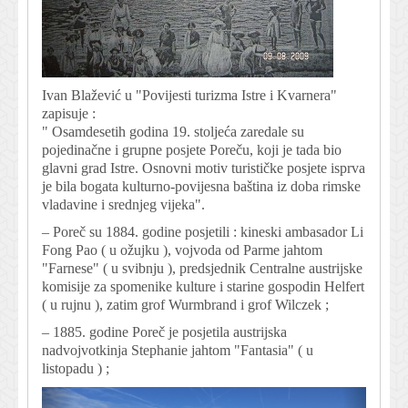
Ivan Blažević u "Povijesti turizma Istre i Kvarnera"
zapisuje :
" Osamdesetih godina 19. stoljeća zaredale su
pojedinačne i grupne posjete Poreču, koji je tada bio
glavni grad Istre. Osnovni motiv turističke posjete isprva
je bila bogata kulturno-povijesna baština iz doba rimske
vladavine i srednjeg vijeka".
– Poreč su 1884. godine posjetili : kineski ambasador Li
Fong Pao ( u ožujku ), vojvoda od Parme jahtom
"Farnese" ( u svibnju ), predsjednik Centralne austrijske
komisije za spomenike kulture i starine gospodin Helfert
( u rujnu ), zatim grof Wurmbrand i grof Wilczek ;
– 1885. godine Poreč je posjetila austrijska
nadvojvotkinja Stephanie jahtom "Fantasia" ( u
listopadu ) ;