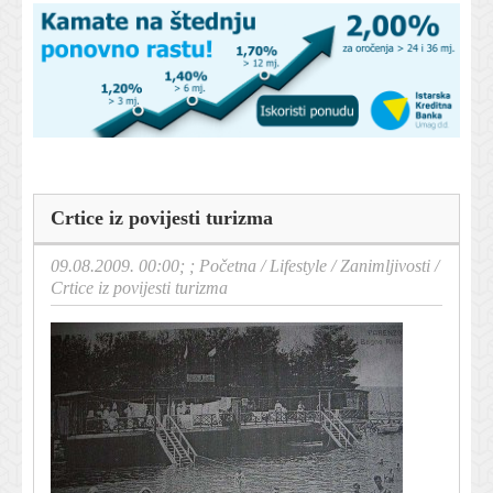
Crtice iz povijesti turizma
09.08.2009. 00:00; ;
Početna
/
Lifestyle
/
Zanimljivosti
/
Crtice iz povijesti turizma