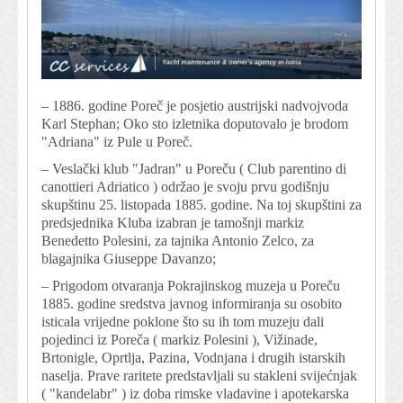
– 1886. godine Poreč je posjetio austrijski nadvojvoda
Karl Stephan; Oko sto izletnika doputovalo je brodom
"Adriana" iz Pule u Poreč.
– Veslački klub "Jadran" u Poreču ( Club parentino di
canottieri Adriatico ) održao je svoju prvu godišnju
skupštinu 25. listopada 1885. godine. Na toj skupštini za
predsjednika Kluba izabran je tamošnji markiz
Benedetto Polesini, za tajnika Antonio Zelco, za
blagajnika Giuseppe Davanzo;
– Prigodom otvaranja Pokrajinskog muzeja u Poreču
1885. godine sredstva javnog informiranja su osobito
isticala vrijedne poklone što su ih tom muzeju dali
pojedinci iz Poreča ( markiz Polesini ), Vižinade,
Brtonigle, Oprtlja, Pazina, Vodnjana i drugih istarskih
naselja. Prave raritete predstavljali su stakleni svijećnjak
( "kandelabr" ) iz doba rimske vladavine i apotekarska