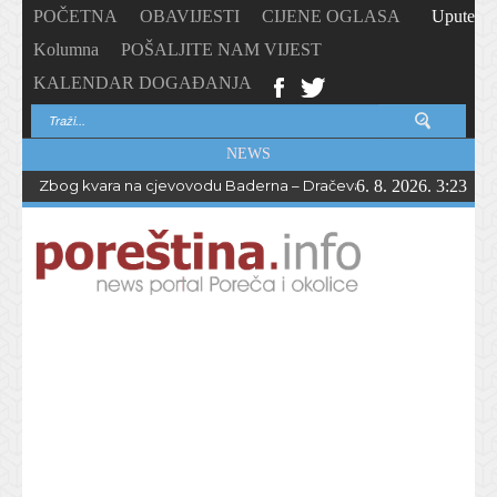
POČETNA
OBAVIJESTI
CIJENE OGLASA
Upute
Kolumna
POŠALJITE NAM VIJEST
KALENDAR DOGAĐANJA
NEWS
Zbog kvara na cjevovodu Baderna – Dračevac bez vode do večern
6. 8. 2026. 3:23