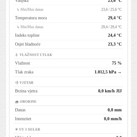
Vanjska
23,6 °C
↳ Min/Max danas
23,6 / 25,6 °C
Temperatura mora
29,4 °C
↳ Min/Max danas
29,4 / 29,4 °C
Indeks topline
24,4 °C
Osjet hladnoće
23,3 °C
💧 VLAŽNOST I TLAK
Vlažnost
75 %
Tlak zraka
1.012,5 hPa →
💨 VJETAR
Brzina vjetra
0,0 km/h JIJ
🌧 OBORINE
Danas
0,0 mm
Intenzitet
0,0 mm/h
☀ UV I SOLAR