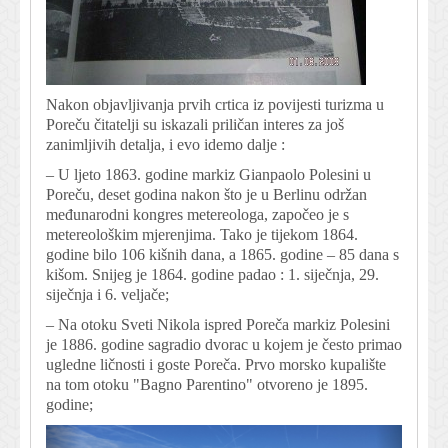
Nakon objavljivanja prvih crtica iz povijesti turizma u
Poreču čitatelji su iskazali priličan interes za još
zanimljivih detalja, i evo idemo dalje :
– U ljeto 1863. godine markiz Gianpaolo Polesini u
Poreču, deset godina nakon što je u Berlinu održan
međunarodni kongres metereologa, započeo je s
metereološkim mjerenjima. Tako je tijekom 1864.
godine bilo 106 kišnih dana, a 1865. godine – 85 dana s
kišom. Snijeg je 1864. godine padao : 1. siječnja, 29.
siječnja i 6. veljače;
– Na otoku Sveti Nikola ispred Poreča markiz Polesini
je 1886. godine sagradio dvorac u kojem je često primao
ugledne ličnosti i goste Poreča. Prvo morsko kupalište
na tom otoku "Bagno Parentino" otvoreno je 1895.
godine;