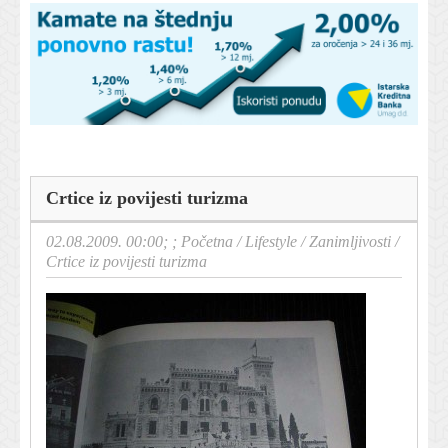
Crtice iz povijesti turizma
02.08.2009. 00:00; ;
Početna
/
Lifestyle
/
Zanimljivosti
/
Crtice iz povijesti turizma