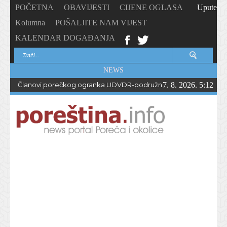
POČETNA
OBAVIJESTI
CIJENE OGLASA
Upute
Kolumna
POŠALJITE NAM VIJEST
KALENDAR DOGAĐANJA
NEWS
Članovi porečkog ogranka UDVDR-podružnice Istarske županije
7. 8. 2026. 5:12