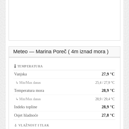
Meteo — Marina Poreč ( 4m iznad mora )
🌡 TEMPERATURA
Vanjska
27,9 °C
↳ Min/Max danas
25,4 / 27,9 °C
Temperatura mora
28,9 °C
↳ Min/Max danas
28,9 / 29,4 °C
Indeks topline
28,9 °C
Osjet hladnoće
27,8 °C
💧 VLAŽNOST I TLAK