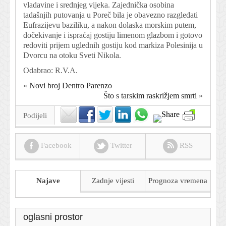
vladavine i srednjeg vijeka. Zajednička osobina
tadašnjih putovanja u Poreč bila je obavezno razgledati
Eufrazijevu baziliku, a nakon dolaska morskim putem,
dočekivanje i ispraćaj gostiju limenom glazbom i gotovo
redoviti prijem uglednih gostiju kod markiza Polesinija u
Dvorcu na otoku Sveti Nikola.
Odabrao: R.V.A.
«
Novi broj Dentro Parenzo
Što s tarskim raskrižjem smrti
»
Podijeli
Facebook
Twitter
RSS
Najave
Zadnje vijesti
Prognoza
vremena
oglasni prostor