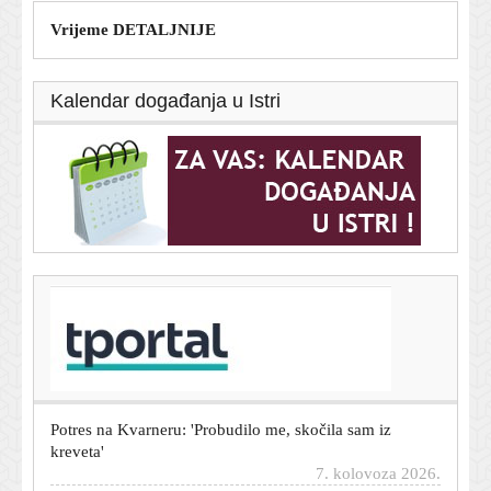
Vrijeme DETALJNIJE
Kalendar događanja u Istri
T-portal.hr
Bivši meksički guverner uhićen zbog umiješanosti u
nestanak 43 studenata
7. kolovoza 2026.
Potres na Kvarneru: 'Probudilo me, skočila sam iz
kreveta'
7. kolovoza 2026.
Trump potpisao najkontroverzniju naredbu dosad