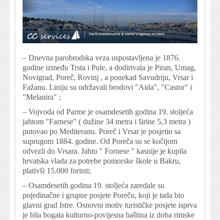
– Dnevna parobrodska veza uspostavljena je 1876.
godine između Trsta i Pule, a dodirivala je Piran, Umag,
Novigrad, Poreč, Rovinj , a ponekad Savudriju, Vrsar i
Fažanu. Liniju su održavali brodovi "Aida", "Castor" i
"Melanira" ;
– Vojvoda od Parme je osamdesetih godina 19. stoljeća
jahtom "Farnese" ( dužine 34 metra i širine 5,3 metra )
putovao po Mediteranu. Poreč i Vrsar je posjetio sa
suprugom 1884. godine. Od Poreča su se kočijom
odvezli do Vrsara. Jahtu " Fornese " kasnije je kupila
hrvatska vlada za potrebe pomorske škole u Bakru,
plativši 15.000 forinti;
– Osamdesetih godina 19. stoljeća zaredale su
pojedinačne i grupne posjete Poreču, koji je tada bio
glavni grad Istre. Osnovni motiv turističke posjete isprva
je bila bogata kulturno-povijesna baština iz doba rimske