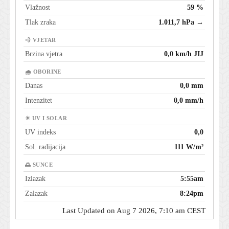
Vlažnost
59 %
Tlak zraka
1.011,7 hPa →
💨 VJETAR
Brzina vjetra
0,0 km/h JIJ
🌧 OBORINE
Danas
0,0 mm
Intenzitet
0,0 mm/h
☀ UV I SOLAR
UV indeks
0,0
Sol. radijacija
111 W/m²
🌅 SUNCE
Izlazak
5:55am
Zalazak
8:24pm
Last Updated on Aug 7 2026, 7:10 am CEST