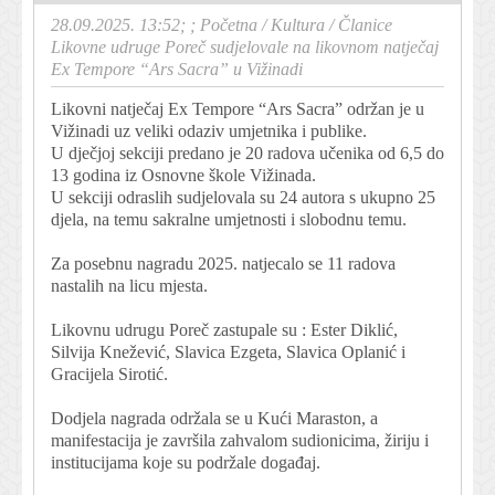
28.09.2025. 13:52; ;
Početna
/
Kultura
/
Članice
Likovne udruge Poreč sudjelovale na likovnom natječaj
Ex Tempore “Ars Sacra” u Vižinadi
Likovni natječaj Ex Tempore “Ars Sacra” održan je u
Vižinadi uz veliki odaziv umjetnika i publike.
U dječjoj sekciji predano je 20 radova učenika od 6,5 do
13 godina iz Osnovne škole Vižinada.
U sekciji odraslih sudjelovala su 24 autora s ukupno 25
djela, na temu sakralne umjetnosti i slobodnu temu.
Za posebnu nagradu 2025. natjecalo se 11 radova
nastalih na licu mjesta.
Likovnu udrugu Poreč zastupale su : Ester Diklić,
Silvija Knežević, Slavica Ezgeta, Slavica Oplanić i
Gracijela Sirotić.
Dodjela nagrada održala se u Kući Maraston, a
manifestacija je završila zahvalom sudionicima, žiriju i
institucijama koje su podržale događaj.