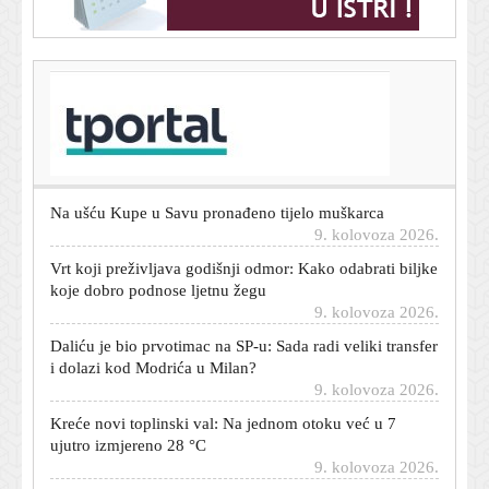
T-portal.hr
Još jedan Hrvat dolazi u Brazil: Igrat će gradski derbi
protiv Krovinovića
9. kolovoza 2026.
Na ušću Kupe u Savu pronađeno tijelo muškarca
9. kolovoza 2026.
Vrt koji preživljava godišnji odmor: Kako odabrati biljke
koje dobro podnose ljetnu žegu
9. kolovoza 2026.
Daliću je bio prvotimac na SP-u: Sada radi veliki transfer
i dolazi kod Modrića u Milan?
9. kolovoza 2026.
Kreće novi toplinski val: Na jednom otoku već u 7
ujutro izmjereno 28 °C
9. kolovoza 2026.
Zekić nakon kiksa Sarajeva zabrinuo navijače: 'O