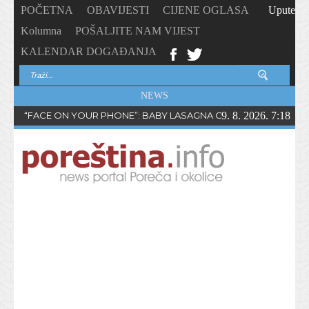
POČETNA
OBAVIJESTI
CIJENE OGLASA
Upute
Kolumna
POŠALJITE NAM VIJEST
KALENDAR DOGAĐANJA
NEWS
“FACE ON YOUR PHONE”: BABY LASAGNA OBJAVIO NOVI SING
9. 8. 2026. 7:18