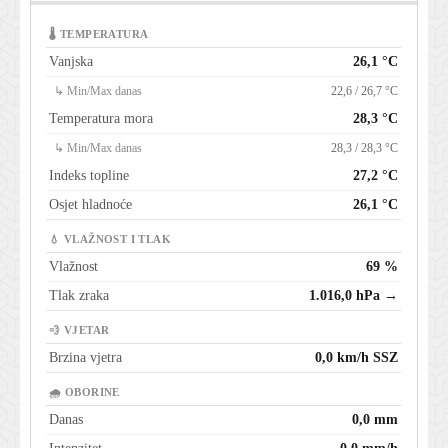
🌡 TEMPERATURA
Vanjska
26,1 °C
↳ Min/Max danas
22,6 / 26,7 °C
Temperatura mora
28,3 °C
↳ Min/Max danas
28,3 / 28,3 °C
Indeks topline
27,2 °C
Osjet hladnoće
26,1 °C
💧 VLAŽNOST I TLAK
Vlažnost
69 %
Tlak zraka
1.016,0 hPa →
💨 VJETAR
Brzina vjetra
0,0 km/h SSZ
🌧 OBORINE
Danas
0,0 mm