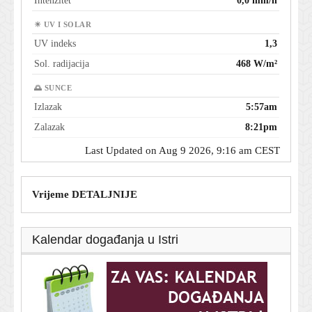
Intenzitet
0,0 mm/h
☀ UV I SOLAR
UV indeks
1,3
Sol. radijacija
468 W/m²
🌅 SUNCE
Izlazak
5:57am
Zalazak
8:21pm
Last Updated on Aug 9 2026, 9:16 am CEST
Vrijeme DETALJNIJE
Kalendar događanja u Istri