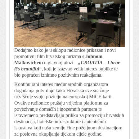
Dodajmo kako je u sklopu radionice prikazan i novi
promotivni film hrvatskog turizma s
Johnom
Malkovichem
u glavnoj ulozi –
„CROATIA – I hear
it’s beautiful“
, koji je izazvao velik interes publike te
bio popraćen iznimno pozitivnim reakcijama.
Kontinuirani interes međunarodnih organizatora
događanja potvrđuje kako Hrvatska sve snažnije
učvršćuje svoju poziciju na europskoj MICE karti.
Ovakve radionice pružaju vrijednu platformu za
povezivanje domaćih i inozemnih partnera te
istovremeno predstavljaju priliku za promociju hrvatskih
destinacija, hotelske infrastrukture i autentičnih
iskustava koji našu zemlju čine poželjnom destinacijom
za poslovna okupljanja tijekom cijele godine.