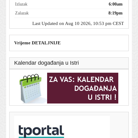
Izlazak
6:00am
Zalazak
8:19pm
Last Updated on Aug 10 2026, 10:53 pm CEST
Vrijeme DETALJNIJE
Kalendar događanja u Istri
T-portal.hr
Trump postavio novi uvjet Iranu: Platite odštetu!
10. kolovoza 2026.