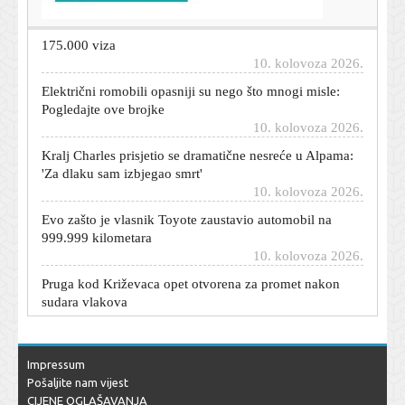
Trumpova administracija dosad opozvala više od
175.000 viza
10. kolovoza 2026.
Električni romobili opasniji su nego što mnogi misle:
Pogledajte ove brojke
10. kolovoza 2026.
Kralj Charles prisjetio se dramatične nesreće u Alpama:
'Za dlaku sam izbjegao smrt'
10. kolovoza 2026.
Evo zašto je vlasnik Toyote zaustavio automobil na
999.999 kilometara
10. kolovoza 2026.
Pruga kod Križevaca opet otvorena za promet nakon
sudara vlakova
10. kolovoza 2026.
Ipak preokret: Real Madrid zaustavio odlazak svog
igrača
Impressum
10. kolovoza 2026.
Pošaljite nam vijest
Ovaj automobil brutalno gubi vrijednost: Evo zašto se to
CIJENE OGLAŠAVANJA