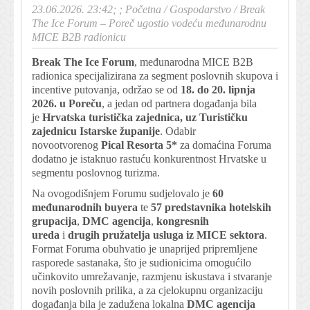
23.06.2026. 23:42; ;
Početna
/
Gospodarstvo
/
Break
The Ice Forum – Poreč ugostio vodeću međunarodnu
MICE B2B radionicu
Break The Ice Forum
, međunarodna MICE B2B
radionica specijalizirana za segment poslovnih skupova i
incentive putovanja, održao se od
18. do 20. lipnja
2026. u Poreču
, a jedan od partnera događanja bila
je
Hrvatska turistička zajednica, uz Turističku
zajednicu Istarske županije
. Odabir
novootvorenog
Pical Resorta 5*
za domaćina Foruma
dodatno je istaknuo rastuću konkurentnost Hrvatske u
segmentu poslovnog turizma.
Na ovogodišnjem Forumu sudjelovalo je
60
međunarodnih buyera
te
57 predstavnika hotelskih
grupacija
,
DMC agencija
,
kongresnih
ureda
i
drugih pružatelja usluga iz MICE sektora
.
Format Foruma obuhvatio je unaprijed pripremljene
rasporede sastanaka, što je sudionicima omogućilo
učinkovito umrežavanje, razmjenu iskustava i stvaranje
novih poslovnih prilika, a za cjelokupnu organizaciju
događanja bila je zadužena lokalna
DMC agencija