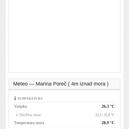
Meteo — Marina Poreč ( 4m iznad mora )
🌡 TEMPERATURA
Vanjska
26,3 °C
↳ Min/Max danas
22,2 / 31,0 °C
Temperatura mora
28,9 °C