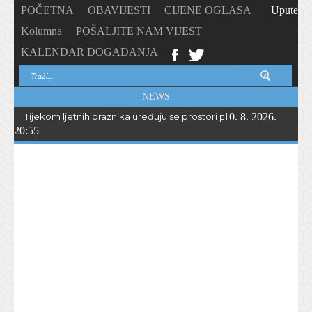
POČETNA
OBAVIJESTI
CIJENE OGLASA
Upute
Kolumna
POŠALJITE NAM VIJEST
KALENDAR DOGAĐANJA
NEWS
Tijekom ljetnih praznika uređuju se prostori porečkih osnovnih š
10. 8. 2026.
20:55