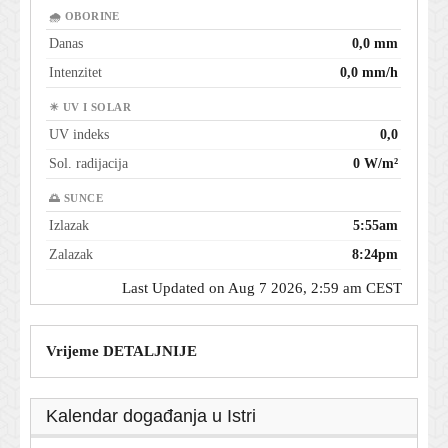
🌧 OBORINE
Danas
0,0 mm
Intenzitet
0,0 mm/h
☀ UV I SOLAR
UV indeks
0,0
Sol. radijacija
0 W/m²
🌅 SUNCE
Izlazak
5:55am
Zalazak
8:24pm
Last Updated on Aug 7 2026, 2:59 am CEST
Vrijeme DETALJNIJE
Kalendar događanja u Istri