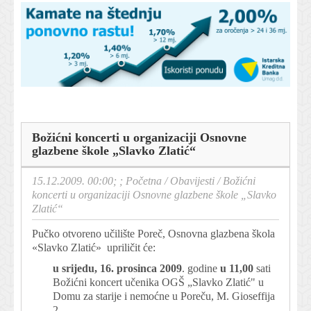
Božićni koncerti u organizaciji Osnovne
glazbene škole „Slavko Zlatić“
15.12.2009. 00:00; ;
Početna
/
Obavijesti
/
Božićni
koncerti u organizaciji Osnovne glazbene škole „Slavko
Zlatić“
Pučko otvoreno učilište Poreč, Osnovna glazbena škola
«Slavko Zlatić» upriličit će:
u srijedu, 16. prosinca 2009
. godine
u 11,00
sati
Božićni koncert učenika OGŠ „Slavko Zlatić" u
Domu za starije i nemoćne u Poreču, M. Gioseffija
2.