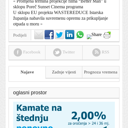
«
Promjena termina projekcije filma “Better Man” u
sklopu Poreč Sunset Cinema programa
U sklopu EU projekta WASTEREDUCE Istarska
županija nabavila suvremenu opremu za prikupljanje
otpada u moru
»
Podijeli
Facebook
Twitter
RSS
Najave
Zadnje vijesti
Prognoza
vremena
oglasni prostor