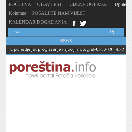
POČETNA
OBAVIJESTI
CIJENE OGLASA
Upute
Kolumna
POŠALJITE NAM VIJEST
KALENDAR DOGAĐANJA
NEWS
U ponedjeljak proglašenje najboljih fotografija – PhotoCity2026 
9. 8. 2026. 9:32