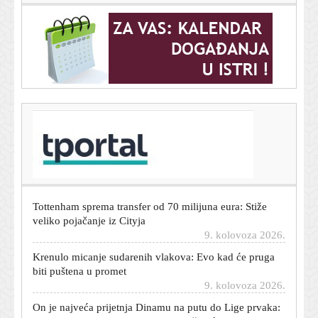
T-portal.hr
Pjesme Taylor Swift uklonjene s objava kampanje
Donalda Trumpa i Bijele kuće
9. kolovoza 2026.
Tottenham sprema transfer od 70 milijuna eura: Stiže
veliko pojačanje iz Cityja
9. kolovoza 2026.
Krenulo micanje sudarenih vlakova: Evo kad će pruga
biti puštena u promet
9. kolovoza 2026.
On je najveća prijetnja Dinamu na putu do Lige prvaka:
Rođen je u Rijeci, a brojke su zastrašujuće