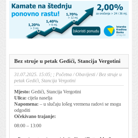
Bez struje u petak Gedići, Stancija Vergotini
31.07.2025. 15:05; ;
Početna
/
Obavijesti
/
Bez struje u
petak Gedići, Stancija Vergotini
Mjesto:
Gedići, Stancija Vergotini
Ulica:
cijela naselja
Napomena:
– u slučaju lošeg vremena radovi se mogu
odgoditi
Očekivano trajanje:
08:00 – 13:00