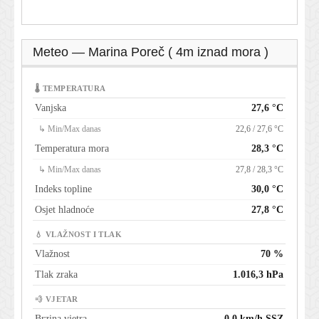
Meteo — Marina Poreč ( 4m iznad mora )
🌡 TEMPERATURA
Vanjska
27,6 °C
↳ Min/Max danas
22,6 / 27,6 °C
Temperatura mora
28,3 °C
↳ Min/Max danas
27,8 / 28,3 °C
Indeks topline
30,0 °C
Osjet hladnoće
27,8 °C
💧 VLAŽNOST I TLAK
Vlažnost
70 %
Tlak zraka
1.016,3 hPa
💨 VJETAR
Brzina vjetra
0,0 km/h SSZ