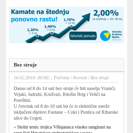
Bez struje
16.02.2010. 00:00; ;
Početna
/
Novosti
/
Bez struje
Danas od 8 do 14 sati bez struje će biti naselja Vranići,
Vejaki, Jadruhi, Krušvari, Ritošin Brig i Velići na
Poreštini.
U četvrtak od 8 do 10 sati bit će iz električne mreže
isključeni dijelovi Funtane – Coki i Puntica od Ribarske
ulice do Grgeti.
«
Stolni tenis: trojica Višnjanaca visoko rangirani na
rang listi Hrvatskog stolnoteniskog saveza