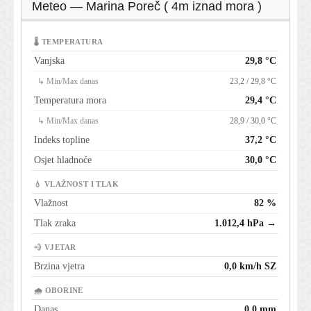
Meteo — Marina Poreč ( 4m iznad mora )
🌡 TEMPERATURA
Vanjska
29,8 °C
↳ Min/Max danas
23,2 / 29,8 °C
Temperatura mora
29,4 °C
↳ Min/Max danas
28,9 / 30,0 °C
Indeks topline
37,2 °C
Osjet hladnoće
30,0 °C
💧 VLAŽNOST I TLAK
Vlažnost
82 %
Tlak zraka
1.012,4 hPa →
💨 VJETAR
Brzina vjetra
0,0 km/h SZ
🌧 OBORINE
Danas
0,0 mm