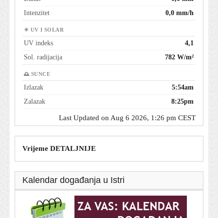
Intenzitet
0,0 mm/h
☀ UV I SOLAR
UV indeks
4,1
Sol. radijacija
782 W/m²
🌅 SUNCE
Izlazak
5:54am
Zalazak
8:25pm
Last Updated on Aug 6 2026, 1:26 pm CEST
Vrijeme DETALJNIJE
Kalendar događanja u Istri