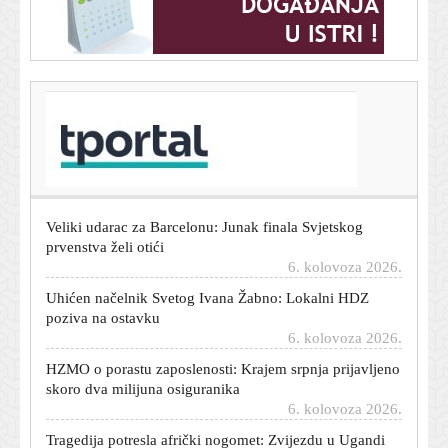
T-portal.hr
Manje radijacije, preciznije slike: KBC Zagreb dobio
novi CT
6. kolovoza 2026.
Veliki udarac za Barcelonu: Junak finala Svjetskog
prvenstva želi otići
6. kolovoza 2026.
Uhićen načelnik Svetog Ivana Žabno: Lokalni HDZ
poziva na ostavku
6. kolovoza 2026.
HZMO o porastu zaposlenosti: Krajem srpnja prijavljeno
skoro dva milijuna osiguranika
6. kolovoza 2026.
Tragedija potresla afrički nogomet: Zvijezdu u Ugandi
ubili pljačkaši