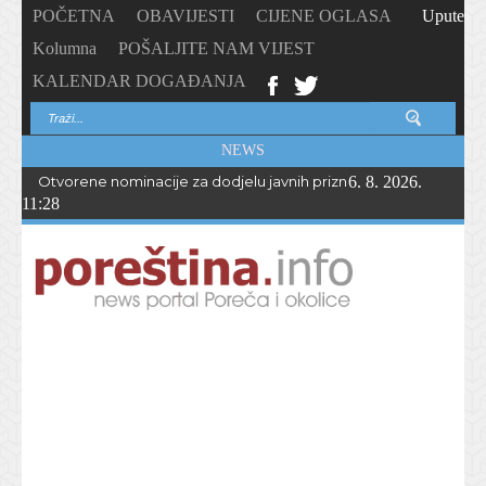
POČETNA
OBAVIJESTI
CIJENE OGLASA
Upute
Kolumna
POŠALJITE NAM VIJEST
KALENDAR DOGAĐANJA
NEWS
Otvorene nominacije za dodjelu javnih priznanja Općine Vižina
6. 8. 2026.
11:28