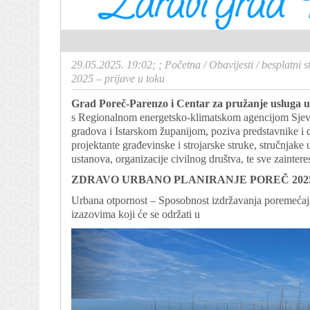
29.05.2025. 19:02; ;
Početna
/
Obavijesti
/
besplatn
2025 – prijave u toku
Grad Poreč-Parenzo i Centar za pružanje usluga 
s Regionalnom energetsko-klimatskom agencijom Sj
gradova i Istarskom županijom, poziva predstavnike i dj
projektante građevinske i strojarske struke, stručnjak
ustanova, organizacije civilnog društva, te sve zainter
ZDRAVO URBANO PLANIRANJE POREČ 202
Urbana otpornost – Sposobnost izdržavanja poremećaja
izazovima koji će se održati u