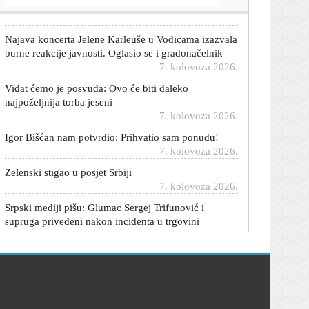
Najava koncerta Jelene Karleuše u Vodicama izazvala
burne reakcije javnosti. Oglasio se i gradonačelnik
7. kolovoza 2026.
Viđat ćemo je posvuda: Ovo će biti daleko
najpoželjnija torba jeseni
7. kolovoza 2026.
Igor Bišćan nam potvrdio: Prihvatio sam ponudu!
7. kolovoza 2026.
Zelenski stigao u posjet Srbiji
7. kolovoza 2026.
Srpski mediji pišu: Glumac Sergej Trifunović i
supruga privedeni nakon incidenta u trgovini
7. kolovoza 2026.
Stručnjak o radu NE Krško: 'Situacija još nije toliko
ozbiljna'
7. kolovoza 2026.
Potvrđen iznenađujući transfer: Rudeš je doveo
pojačanje iz Hajduka