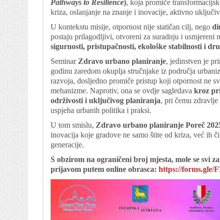
Pathways to Resilience
)
, koja promiče transformacijsk
kriza, oslanjanje na znanje i inovacije, aktivno uključi
U kontekstu misije, otpornost nije statičan cilj, nego
di
postaju prilagodljivi, otvoreni za suradnju i usmjeren
sigurnosti, pristupačnosti, ekološke stabilnosti i dr
Seminar
Zdravo urbano planiranje
, jedinstven je pr
godinu zaredom okuplja stručnjake iz područja urbaniz
razvoja, dosljedno promiče pristup koji otpornost ne svo
mehanizme. Naprotiv, ona se ovdje sagledava
kroz pr
održivosti i uključivog planiranja
, pri čemu zdravlje
uspjeha urbanih politika i praksi.
U tom smislu,
Zdravo urbano planiranje Poreč 202
inovacija koje gradove ne samo štite od kriza, već ih č
generacije.
S obzirom na ograničeni broj mjesta, mole se svi z
prijavom putem online obrasca:
https://forms.g