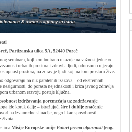
sati
eč, Partizanska ulica 5A, 52440 Poreč
čnog seminara, koji kontinuirano ukazuje na važnost jedne od
zanosti urbanih prostora i zdravlja ljudi, odnosno o utjecaju
ostupnost prostora, na zdravlje ljudi koji na tom prostoru žive.
no odgovaraju na niz paralelnih izazova – od ekstremnih
e nesigurnosti, do porasta nejednakosti i kriza javnog zdravlja
upom urbanom razvoju postaje ključna.
osobnost izdržavanja poremećaja uz zadržavanje
toga ide korak dalje – istražujući
šire i dublje značenje
vori na izvanredne situacije, nego i kao sposobnosti
 života.
nostima
Misije Europske unije
Putovi prema otpornosti
(eng.