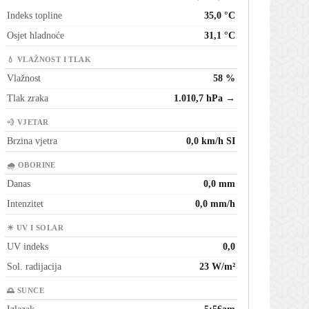
Indeks topline
35,0 °C
Osjet hladnoće
31,1 °C
💧 VLAŽNOST I TLAK
Vlažnost
58 %
Tlak zraka
1.010,7 hPa →
💨 VJETAR
Brzina vjetra
0,0 km/h SI
🌧 OBORINE
Danas
0,0 mm
Intenzitet
0,0 mm/h
☀ UV I SOLAR
UV indeks
0,0
Sol. radijacija
23 W/m²
🌅 SUNCE