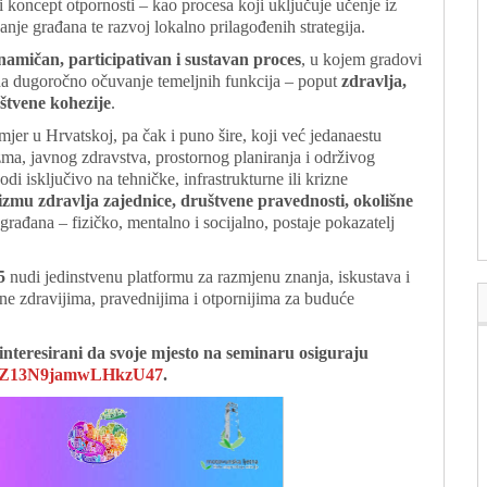
i koncept otpornosti – kao procesa koji uključuje učenje iz
vanje građana te razvoj lokalno prilagođenih strategija.
namičan, participativan i sustavan proces
, u kojem gradovi
i na dugoročno očuvanje temeljnih funkcija – poput
zdravlja,
uštvene kohezije
.
imjer u Hrvatskoj, pa čak i puno šire, koji već jedanaestu
ma, javnog zdravstva, prostornog planiranja i održivog
di isključivo na tehničke, infrastrukturne ili krizne
izmu zdravlja zajednice, društvene pravednosti, okolišne
 građana – fizičko, mentalno i socijalno, postaje pokazatelj
5
nudi jedinstvenu platformu za razmjenu znanja, iskustava i
ine zdravijima, pravednijima i otpornijima za buduće
ainteresirani da svoje mjesto na seminaru osiguraju
le/FZ13N9jamwLHkzU47
.