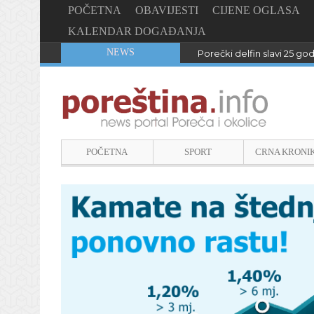
POČETNA
OBAVIJESTI
CIJENE OGLASA
KALENDAR DOGAĐANJA
NEWS
Porečki delfin slavi 25 go
POČETNA
SPORT
CRNA KRONI