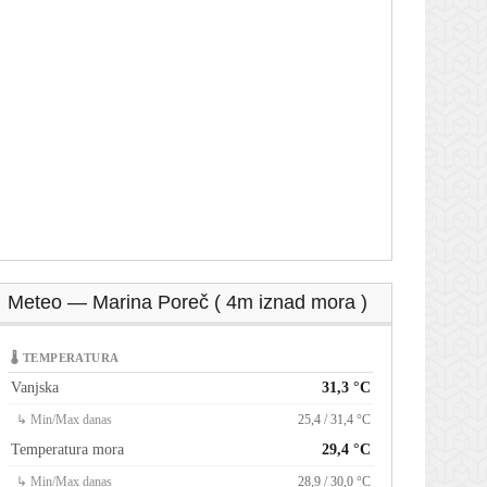
Meteo — Marina Poreč ( 4m iznad mora )
🌡 TEMPERATURA
Vanjska
31,3 °C
↳ Min/Max danas
25,4 / 31,4 °C
Temperatura mora
29,4 °C
↳ Min/Max danas
28,9 / 30,0 °C