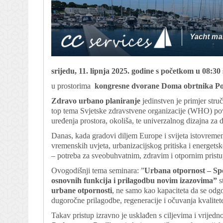
srijedu, 11. lipnja 2025. godine s početkom u 08:30 
u prostorima
kongresne dvorane Doma obrtnika Por
Zdravo urbano planiranje
jedinstven je primjer stru
top tema Svjetske zdravstvene organizacije (WHO) pove
uređenja prostora, okoliša, te univerzalnog dizajna za d
Danas, kada gradovi diljem Europe i svijeta istovreme
vremenskih uvjeta, urbanizacijskog pritiska i energetsk
– potreba za sveobuhvatnim, zdravim i otpornim prist
Ovogodišnji tema seminara: ”
Urbana otpornost – Sp
osnovnih funkcija i prilagodbu novim izazovima”
s
urbane otpornosti
, ne samo kao kapaciteta da se odgo
dugoročne prilagodbe, regeneracije i očuvanja kvalitete
Takav pristup izravno je usklađen s ciljevima i vrijed