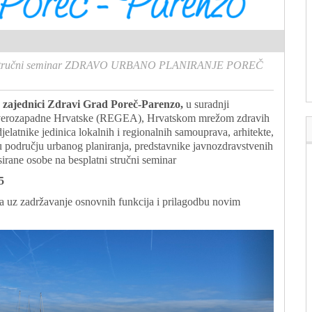
i stručni seminar ZDRAVO URBANO PLANIRANJE POREČ
u zajednici Zdravi Grad Poreč-Parenzo,
u suradnji
everozapadne Hrvatske (REGEA), Hrvatskom mrežom zdravih
elatnike jedinica lokalnih i regionalnih samouprava, arhitekte,
e u području urbanog planiranja, predstavnike javnozdravstvenih
esirane osobe na besplatni stručni seminar
5
 uz zadržavanje osnovnih funkcija i prilagodbu novim