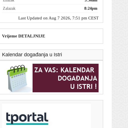
Izlazak
5:56am
Zalazak
8:24pm
Last Updated on Aug 7 2026, 7:51 pm CEST
Vrijeme DETALJNIJE
Kalendar događanja u Istri
T-portal.hr
Vinicius potpisao novi ugovor s Realom, a Luka
Modrić svojom reakcijom sve oduševio
7. kolovoza 2026.