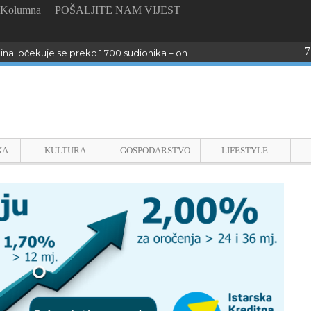
Kolumna
POŠALJITE NAM VIJEST
7
dina: očekuje se preko 1.700 sudionika – online prijave do 26. kolovoza
KA
KULTURA
GOSPODARSTVO
LIFESTYLE