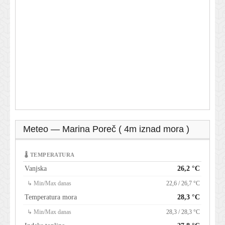
Meteo — Marina Poreč ( 4m iznad mora )
🌡 TEMPERATURA
Vanjska
26,2 °C
↳ Min/Max danas
22,6 / 26,7 °C
Temperatura mora
28,3 °C
↳ Min/Max danas
28,3 / 28,3 °C