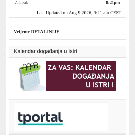
Zalazak
8:21pm
Last Updated on Aug 9 2026, 9:21 am CEST
Vrijeme DETALJNIJE
Kalendar događanja u Istri
T-portal.hr
Policija se oglasila zbog sudara vlakova: Raste broj
ozlijeđenih
9. kolovoza 2026.
Hajduk traži prve SHNL bodove: Evo gdje gledati