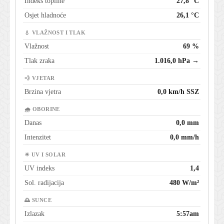
Indeks topline
27,8 °C
Osjet hladnoće
26,1 °C
💧 VLAŽNOST I TLAK
Vlažnost
69 %
Tlak zraka
1.016,0 hPa →
💨 VJETAR
Brzina vjetra
0,0 km/h SSZ
🌧 OBORINE
Danas
0,0 mm
Intenzitet
0,0 mm/h
☀ UV I SOLAR
UV indeks
1,4
Sol. radijacija
480 W/m²
🌅 SUNCE
Izlazak
5:57am