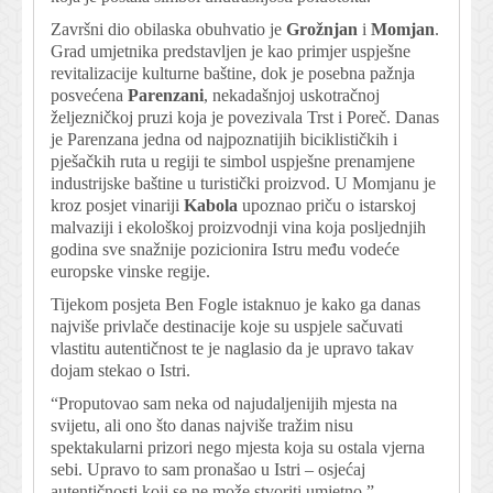
Završni dio obilaska obuhvatio je
Grožnjan
i
Momjan
.
Grad umjetnika predstavljen je kao primjer uspješne
revitalizacije kulturne baštine, dok je posebna pažnja
posvećena
Parenzani
, nekadašnjoj uskotračnoj
željezničkoj pruzi koja je povezivala Trst i Poreč. Danas
je Parenzana jedna od najpoznatijih biciklističkih i
pješačkih ruta u regiji te simbol uspješne prenamjene
industrijske baštine u turistički proizvod. U Momjanu je
kroz posjet vinariji
Kabola
upoznao priču o istarskoj
malvaziji i ekološkoj proizvodnji vina koja posljednjih
godina sve snažnije pozicionira Istru među vodeće
europske vinske regije.
Tijekom posjeta Ben Fogle istaknuo je kako ga danas
najviše privlače destinacije koje su uspjele sačuvati
vlastitu autentičnost te je naglasio da je upravo takav
dojam stekao o Istri.
“Proputovao sam neka od najudaljenijih mjesta na
svijetu, ali ono što danas najviše tražim nisu
spektakularni prizori nego mjesta koja su ostala vjerna
sebi. Upravo to sam pronašao u Istri – osjećaj
autentičnosti koji se ne može stvoriti umjetno.”