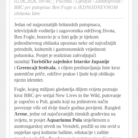
02.06.2026. 09:46; ;
Početna
/
Lifestyle
/
Zanimljivosti
/
BBC-jev putopisac Ben Fogle u JEDNODNEVNOM
obilasku Istre
Jedan od najpoznatijih britanskih putopisaca,
televizijskih voditelja i zagovornika održivog života,
Ben Fogle, boravio je u Istri gdje je tijekom
jednodnevnog obilaska upoznao neke od najvažnijih
prirodnih, kulturnih i gastronomskih vrijednosti
poluotoka. Posjet je realiziran zahvaljujući
suradnji
Turističke zajednice Istarske županije
i
Greencajt festivala
, s ciljem predstavljanja Istre kroz
autentične priče, održive prakse i ljude koji oblikuju
njezin identitet.
Fogle, kojeg milijuni gledatelja diljem svijeta poznaju
kroz BBC-jev serijal New Lives in the Wild, putovanje
je započeo u Puli, gradu koji na jedinstven način
povezuje više od dvije tisuće godina povijesti. Razgled
Arene
, jedne od najočuvanijih rimskih građevina na
svijetu, te posjet
Aquariumu Pula
smještenom u
austrougarskoj utvrdi na Verudeli, pružili su mu uvid u
uspješan spoj kulturne baštine, edukacije i zaštite