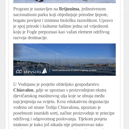
Program je nastavljen na
Brijunima
, jedinstvenom
nacionalnom parku koji objedinjuje prirodne ljepote,
bogatu povijest i iznimnu biološku raznolikost. Upravo
je spoj prirode i kulturne baštine jedna od vrijednosti
koju je Fogle prepoznao kao važan element održivog
razvoja destinacije.
U Vodnjanu je posjetio obiteljsko gospodarstvo
Chiavalon
, gdje se upoznao s proizvodnjom ekstra
djevičanskog maslinovog ulja koje se ubraja među
najcjenjenija na svijetu. Kroz edukativnu degustaciju
vođenu od strane Tedija Chiavalona, upoznao je
posebnosti istarskih sorti, načine proizvodnje te principe
održivog i odgovornog poslovanja. Tijekom posjeta
istaknuo je kako još nikada nije prisustvovao tako