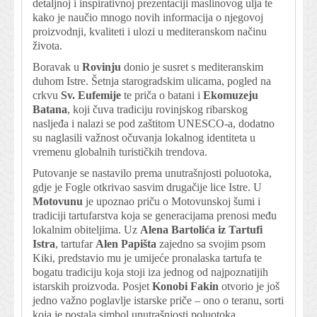
detaljnoj i inspirativnoj prezentaciji maslinovog ulja te
kako je naučio mnogo novih informacija o njegovoj
proizvodnji, kvaliteti i ulozi u mediteranskom načinu
života.
Boravak u
Rovinju
donio je susret s mediteranskim
duhom Istre. Šetnja starogradskim ulicama, pogled na
crkvu
Sv. Eufemije
te priča o batani i
Ekomuzeju
Batana
, koji čuva tradiciju rovinjskog ribarskog
nasljeđa i nalazi se pod zaštitom UNESCO-a, dodatno
su naglasili važnost očuvanja lokalnog identiteta u
vremenu globalnih turističkih trendova.
Putovanje se nastavilo prema unutrašnjosti poluotoka,
gdje je Fogle otkrivao sasvim drugačije lice Istre. U
Motovunu
je upoznao priču o Motovunskoj šumi i
tradiciji tartufarstva koja se generacijama prenosi među
lokalnim obiteljima. Uz
Alena Bartolića iz Tartufi
Istra
, tartufar
Alen Papišta
zajedno sa svojim psom
Kiki, predstavio mu je umijeće pronalaska tartufa te
bogatu tradiciju koja stoji iza jednog od najpoznatijih
istarskih proizvoda. Posjet
Konobi Fakin
otvorio je još
jedno važno poglavlje istarske priče – ono o teranu, sorti
koja je postala simbol unutrašnjosti poluotoka.