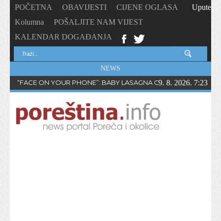
POČETNA
OBAVIJESTI
CIJENE OGLASA
Upute
Kolumna
POŠALJITE NAM VIJEST
KALENDAR DOGAĐANJA
NEWS
“FACE ON YOUR PHONE”: BABY LASAGNA OBJAVIO NOVI SING
9. 8. 2026. 7:23