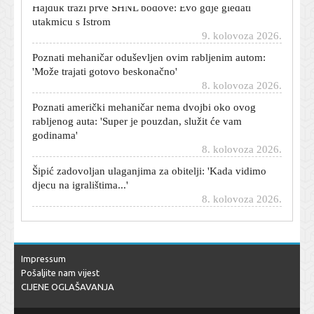
utakmicu s Istrom
9. kolovoza 2026.
Poznati mehaničar oduševljen ovim rabljenim autom:
'Može trajati gotovo beskonačno'
8. kolovoza 2026.
Poznati američki mehaničar nema dvojbi oko ovog
rabljenog auta: 'Super je pouzdan, služit će vam
godinama'
8. kolovoza 2026.
Šipić zadovoljan ulaganjima za obitelji: 'Kada vidimo
djecu na igralištima...'
8. kolovoza 2026.
Ostavio je automobil otključan, ključeve unutra i otišao -
sud ga kaznio: Ovo pravilo mnogi vozači u Hrvatskoj ne
znaju
8. kolovoza 2026.
Impressum
Imao je zabranu vožnje godinu dana, policija ga
Pošaljite nam vijest
uhvatila na mopedu, a šibenski sud ga oslobodio: Evo
CIJENE OGLAŠAVANJA
zašto
8. kolovoza 2026.