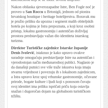
Nakon obilaska sjeverozapadne Istre, Ben Fogle noć je
proveo u
San Roccu
u Brtonigli, jednom od pionira
hrvatskog boutique i heritage hotelijerstva. Boravak mu
je pružio priliku da upozna i segment malih obiteljskih
hotela po kojima je Istra prepoznata, a koji kroz osobni
pristup, lokalnu gastronomiju i autentičan doživljaj
prostora predstavljaju važan dio identiteta istarskog
turizma.
Direktor Turističke zajednice Istarske županije
Denis Ivošević
, istaknuo je kako upravo ovakve
suradnje omogućuju predstavljanje Istre na autentičan i
vjerodostojan način međunarodnoj publici. Naglasio je
da današnji putnici sve više traže iskustva koja imaju
stvarnu vrijednost i povezuju ih s lokalnom zajednicom,
a Istra upravo kroz spoj vrhunske gastronomije, očuvane
prirode, bogate kulture i ljudi koji s ponosom čuvaju
svoj identitet ima priliku ispričati priču koja ostavlja
snažan i dugoročan dojam na globalnom turističkom
tržištu.