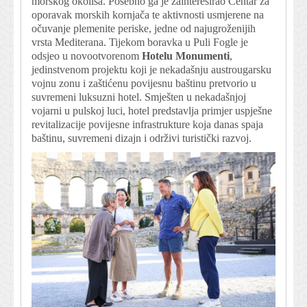
morskog okoliša. Posebno ga je zainteresirao Centar za
oporavak morskih kornjača te aktivnosti usmjerene na
očuvanje plemenite periske, jedne od najugroženijih
vrsta Mediterana. Tijekom boravka u Puli Fogle je
odsjeo u novootvorenom
Hotelu Monumenti
,
jedinstvenom projektu koji je nekadašnju austrougarsku
vojnu zonu i zaštićenu povijesnu baštinu pretvorio u
suvremeni luksuzni hotel. Smješten u nekadašnjoj
vojarni u pulskoj luci, hotel predstavlja primjer uspješne
revitalizacije povijesne infrastrukture koja danas spaja
baštinu, suvremeni dizajn i održivi turistički razvoj.