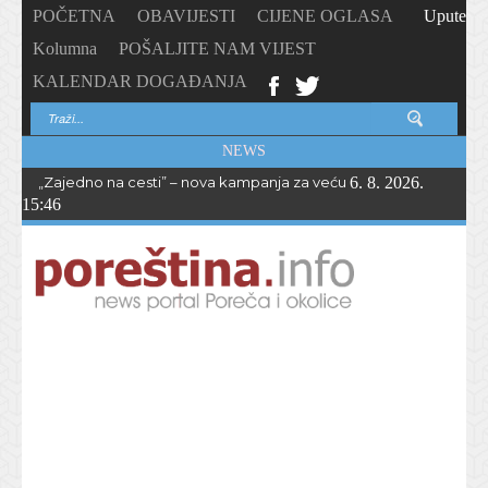
POČETNA
OBAVIJESTI
CIJENE OGLASA
Upute
Kolumna
POŠALJITE NAM VIJEST
KALENDAR DOGAĐANJA
NEWS
„Zajedno na cesti” – nova kampanja za veću sigurnost biciklista i 
6. 8. 2026.
15:46