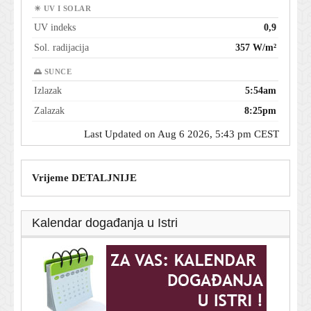
☀ UV I SOLAR
UV indeks
0,9
Sol. radijacija
357 W/m²
🌅 SUNCE
Izlazak
5:54am
Zalazak
8:25pm
Last Updated on Aug 6 2026, 5:43 pm CEST
Vrijeme DETALJNIJE
Kalendar događanja u Istri