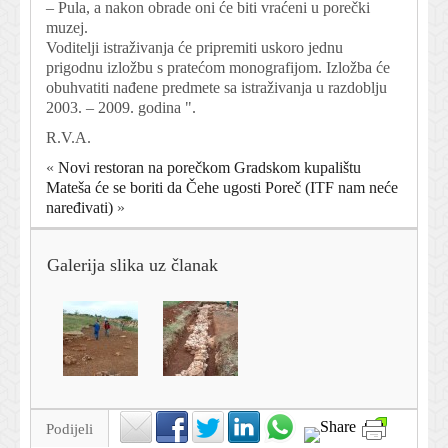
– Pula, a nakon obrade oni će biti vraćeni u porečki
muzej.
Voditelji istraživanja će pripremiti uskoro jednu
prigodnu izložbu s pratećom monografijom. Izložba će
obuhvatiti nađene predmete sa istraživanja u razdoblju
2003. – 2009. godina ".
R.V.A.
«
Novi restoran na porečkom Gradskom kupalištu
Mateša će se boriti da Čehe ugosti Poreč (ITF nam neće
naređivati)
»
Galerija slika uz članak
Podijeli