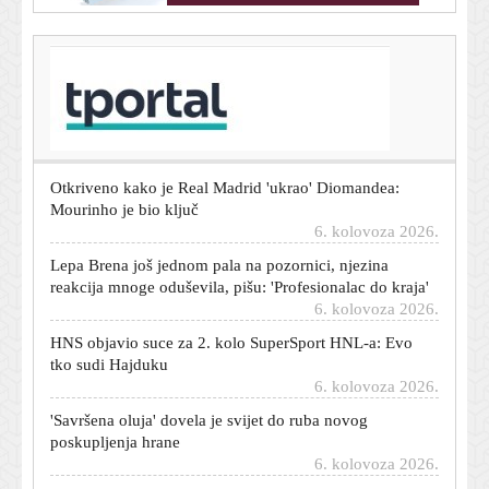
T-portal.hr
Hrvatska se prži na 40 stupnjeva: Izdržite još malo, stiže
promjena
6. kolovoza 2026.
Otkriveno kako je Real Madrid 'ukrao' Diomandea:
Mourinho je bio ključ
6. kolovoza 2026.
Lepa Brena još jednom pala na pozornici, njezina
reakcija mnoge oduševila, pišu: 'Profesionalac do kraja'
6. kolovoza 2026.
HNS objavio suce za 2. kolo SuperSport HNL-a: Evo
tko sudi Hajduku
6. kolovoza 2026.
'Savršena oluja' dovela je svijet do ruba novog
poskupljenja hrane
6. kolovoza 2026.
Vatreni iznenada napustio pripreme te avionom iz