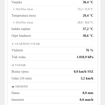
Vanjska
30,4 °C
↳ Min/Max danas
23,2 / 31,0 °C
Temperatura mora
29,4 °C
↳ Min/Max danas
28,9 / 30,0 °C
Indeks topline
37,2 °C
Osjet hladnoće
30,6 °C
💧 VLAŽNOST I TLAK
Vlažnost
76 %
Tlak zraka
1.010,9 hPa
💨 VJETAR
Brzina vjetra
0,0 km/h SSZ
Udari (10 min)
3,2 km/h
🌧 OBORINE
Danas
0,0 mm
Intenzitet
0,0 mm/h