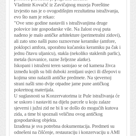
Vladimir Kovačić iz Zavičajnog muzeja Poreštine
izvjestio nas je o ovogodišnjim rezultatima istraživanja,
evo što nam je rekao:
"Ove smo godine nastavili s istraživanjima druge
polovice iste gospodarske vile. Na žalost ovaj puta
nađeno je malo antičke arhitekture (perimetralni zidovi),
ali zato smo našli puno raznovrsne keramike (amfore,
poklopci amfora, uporabnu kućansku keramiku pa čak i
jednu čitavu uljanicu), stakla (nekoliko staklenih parlic),
metala (kovanice, razne željezne alatke).
Iskopani i istraženi teren sastojao se od kamena živca
između kojih su bili duboki zemljani usjeci ili džepovi u
kojima smo nalazili antičke predmete. Na sjevernoj
strani našli smo dvije otpadne jame pune antičkog
pokretnog materijala.
U suglasnosti sa Konzervatorima iz Pule istraživanja će
se uskoro i nastaviti na dijelu parcele u koju zalaze
sjeverni i južni zid ne bi li se došlo do mogućih kutova
zida, a time bi spoznali veličinu ovog antičkog
gospodarskog objekta.
Izrađena je sva potrebna dokumentacija. Predmeti su
odnešeni na čišćenje, restauraciju i konzervaciju u AMI