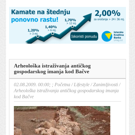
Arheološka istraživanja antičkog
gospodarskog imanja kod Bačve
02.08.2009. 00:00; ;
Početna
/
Lifestyle
/
Zanimljivosti
/
Arheološka istraživanja antičkog gospodarskog imanja
kod Bačve