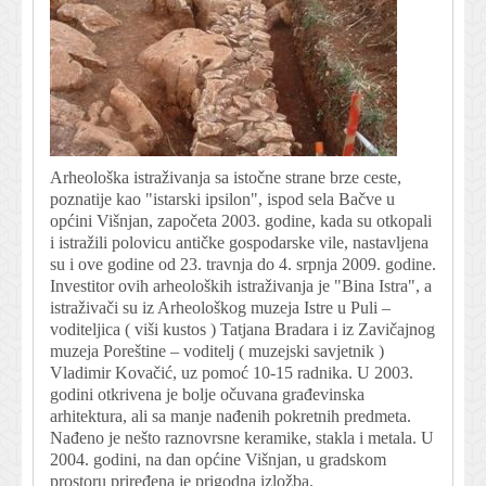
Arheološka istraživanja sa istočne strane brze ceste,
poznatije kao "istarski ipsilon", ispod sela Bačve u
općini Višnjan, započeta 2003. godine, kada su otkopali
i istražili polovicu antičke gospodarske vile, nastavljena
su i ove godine od 23. travnja do 4. srpnja 2009. godine.
Investitor ovih arheoloških istraživanja je "Bina Istra", a
istraživači su iz Arheološkog muzeja Istre u Puli –
voditeljica ( viši kustos ) Tatjana Bradara i iz Zavičajnog
muzeja Poreštine – voditelj ( muzejski savjetnik )
Vladimir Kovačić, uz pomoć 10-15 radnika. U 2003.
godini otkrivena je bolje očuvana građevinska
arhitektura, ali sa manje nađenih pokretnih predmeta.
Nađeno je nešto raznovrsne keramike, stakla i metala. U
2004. godini, na dan općine Višnjan, u gradskom
prostoru priređena je prigodna izložba.