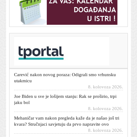
T-portal.hr
Dnevni horoskop za 9. kolovoza 2026. - što vam
zvijezde danas donose
8. kolovoza 2026.
Carević nakon novog poraza: Odigrali smo vrhunsku
utakmicu
8. kolovoza 2026.
Joe Biden u sve je lošijem stanju: Rak se proširio, trpi
jaku bol
8. kolovoza 2026.
Mehaničar vam nakon pregleda kaže da je našao još tri
kvara? Stručnjaci savjetuju da prvo napravite ovo
8. kolovoza 2026.
Gospin dolac 'grmi': Thompsonov povratnički spektakl