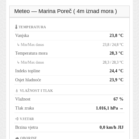
Meteo — Marina Poreč ( 4m iznad mora )
🌡 TEMPERATURA
Vanjska
23,8 °C
↳ Min/Max danas
23,8 / 24,8 °C
Temperatura mora
28,3 °C
↳ Min/Max danas
28,3 / 28,3 °C
Indeks topline
24,4 °C
Osjet hladnoće
23,9 °C
💧 VLAŽNOST I TLAK
Vlažnost
67 %
Tlak zraka
1.016,1 hPa →
💨 VJETAR
Brzina vjetra
0,0 km/h JIJ
🌧 OBORINE