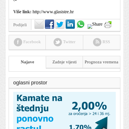
Više link:
http://www.glasistre.hr
Podijeli
Facebook
Twitter
RSS
Najave
Zadnje vijesti
Prognoza
vremena
oglasni prostor