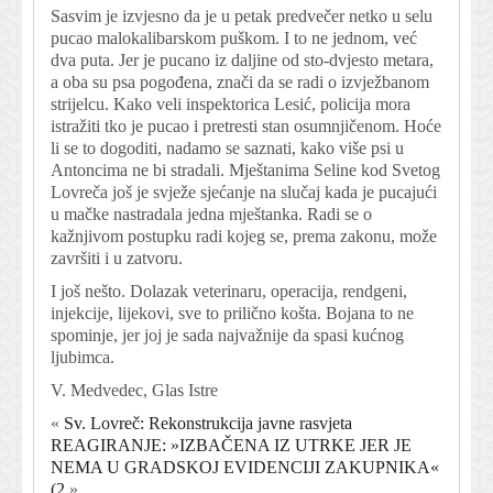
Sasvim je izvjesno da je u petak predvečer netko u selu
pucao malokalibarskom puškom. I to ne jednom, već
dva puta. Jer je pucano iz daljine od sto-dvjesto metara,
a oba su psa pogođena, znači da se radi o izvježbanom
strijelcu. Kako veli inspektorica Lesić, policija mora
istražiti tko je pucao i pretresti stan osumnjičenom. Hoće
li se to dogoditi, nadamo se saznati, kako više psi u
Antoncima ne bi stradali. Mještanima Seline kod Svetog
Lovreča još je svježe sjećanje na slučaj kada je pucajući
u mačke nastradala jedna mještanka. Radi se o
kažnjivom postupku radi kojeg se, prema zakonu, može
završiti i u zatvoru.
I još nešto. Dolazak veterinaru, operacija, rendgeni,
injekcije, lijekovi, sve to prilično košta. Bojana to ne
spominje, jer joj je sada najvažnije da spasi kućnog
ljubimca.
V. Medvedec, Glas Istre
«
Sv. Lovreč: Rekonstrukcija javne rasvjeta
REAGIRANJE: »IZBAČENA IZ UTRKE JER JE
NEMA U GRADSKOJ EVIDENCIJI ZAKUPNIKA«
(2
»