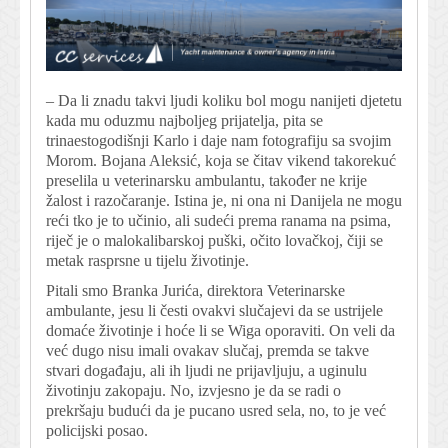
– Da li znadu takvi ljudi koliku bol mogu nanijeti djetetu
kada mu oduzmu najboljeg prijatelja, pita se
trinaestogodišnji Karlo i daje nam fotografiju sa svojim
Morom. Bojana Aleksić, koja se čitav vikend takorekuć
preselila u veterinarsku ambulantu, također ne krije
žalost i razočaranje. Istina je, ni ona ni Danijela ne mogu
reći tko je to učinio, ali sudeći prema ranama na psima,
riječ je o malokalibarskoj puški, očito lovačkoj, čiji se
metak rasprsne u tijelu životinje.
Pitali smo Branka Jurića, direktora Veterinarske
ambulante, jesu li česti ovakvi slučajevi da se ustrijele
domaće životinje i hoće li se Wiga oporaviti. On veli da
već dugo nisu imali ovakav slučaj, premda se takve
stvari događaju, ali ih ljudi ne prijavljuju, a uginulu
životinju zakopaju. No, izvjesno je da se radi o
prekršaju budući da je pucano usred sela, no, to je već
policijski posao.