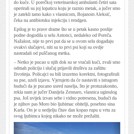
do kuće. U porečkoj veterinarskoj ambulanti četiri sata
operirali su joj lopaticu koju je raznio metak, a jučer smo
je zatekli tamo kako s vlasnicom, Bojanom Aleksić,
čeka na antibiotsku injekciju i rendgen.
Epilog je to prave drame što se u petak kasno poslije
podne dogodila u selu Antonci, nedaleko od Poreča.
Nažalost, nije to prvi put da se u ovom selu događaju
ovakvi slučajevi, niti su to prvi psi koji su ovdje
nastradali od puščanog metka.
– Netko je pucao u njih dok su se vraćali kući, zvali smo
odmah policiju i slučaj prijavili društvu za zaštitu
životinja. Policajci su bili izuzetno korektni, fotografirali
su pse, uzeli izjavu. Vjerujem da će nastaviti s istragom
budući da je pucano usred naselja, što je protuzakonito,
rekla nam je jučer Danijela Zennaro, vlasnica uginulog
psa. Još uvijek izvan sebe i vidno potresena, budući da
je njihov pas Moro bio ljubimac obitelji, posebno sina
Karla. On je u nedjelju čitav dan kopao rupu u vrtu za
svog ljubimca kojeg nikako ne može prežaliti.