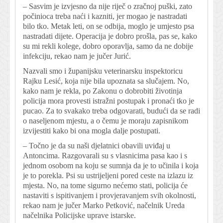
– Sasvim je izvjesno da nije riječ o zračnoj puški, zato
počinioca treba naći i kazniti, jer mogao je nastradati
bilo tko. Metak leti, on se odbija, moglo je umjesto psa
nastradati dijete. Operacija je dobro prošla, pas se, kako
su mi rekli kolege, dobro oporavlja, samo da ne dobije
infekciju, rekao nam je jučer Jurić.
Nazvali smo i županijsku veterinarsku inspektoricu
Rajku Lesić, koja nije bila upoznata sa slučajem. No,
kako nam je rekla, po Zakonu o dobrobiti životinja
policija mora provesti istražni postupak i pronaći tko je
pucao. Za to svakako treba odgovarati, budući da se radi
o naseljenom mjestu, a o čemu je moraju zapisnikom
izvijestiti kako bi ona mogla dalje postupati.
– Točno je da su naši djelatnici obavili uviđaj u
Antoncima. Razgovarali su s vlasnicima pasa kao i s
jednom osobom na koju se sumnja da je to učinila i koja
je to porekla. Psi su ustrijeljeni pored ceste na izlazu iz
mjesta. No, na tome sigurno nećemo stati, policija će
nastaviti s ispitivanjem i provjeravanjem svih okolnosti,
rekao nam je jučer Marko Petković, načelnik Ureda
načelnika Policijske uprave istarske.