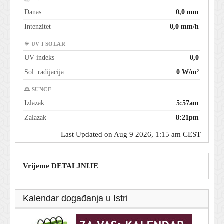
Danas
0,0 mm
Intenzitet
0,0 mm/h
☀ UV I SOLAR
UV indeks
0,0
Sol. radijacija
0 W/m²
🌅 SUNCE
Izlazak
5:57am
Zalazak
8:21pm
Last Updated on Aug 9 2026, 1:15 am CEST
Vrijeme DETALJNIJE
Kalendar događanja u Istri