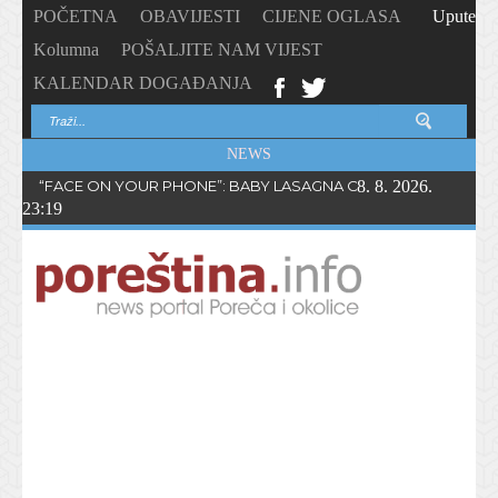
POČETNA
OBAVIJESTI
CIJENE OGLASA
Upute
Kolumna
POŠALJITE NAM VIJEST
KALENDAR DOGAĐANJA
NEWS
“FACE ON YOUR PHONE”: BABY LASAGNA OBJAVIO NOVI SING
8. 8. 2026.
23:19