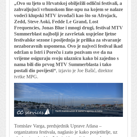
„Ovo su ljeto u Hrvatskoj obilježili odlični festivali, a
zahvaljujući vrhunskom line-upu na kojem se nalaze
vodeći klupski MTV izvođači kao što su Afrojack,
Zedd, Steve Aoki, Fedde Le Grand, Lost
Frequencies, Jonas Blue i mnogi drugi, festival MTV
Summerblast najbolji je završetak uspješne ljetne
festivalske sezone i posljednja je prilika za stvaranje
nezaboravnih uspomena. Ovo je najveći festival ikad
održan u Istri i Poreču i zato pozivam sve da na
vrijeme osiguraju svoju ulaznicu kako bi zajedno s
nama bili dio prvog MTV Summerblasta i tako
postali dio povijesti“
, izjavio je Joe Bašić, direktor
tvrtke MPG.
Tomislav Varga, predsjednik Uprave Atlasa –
organizatora festivala, naglasio je kako posjetitelje, uz