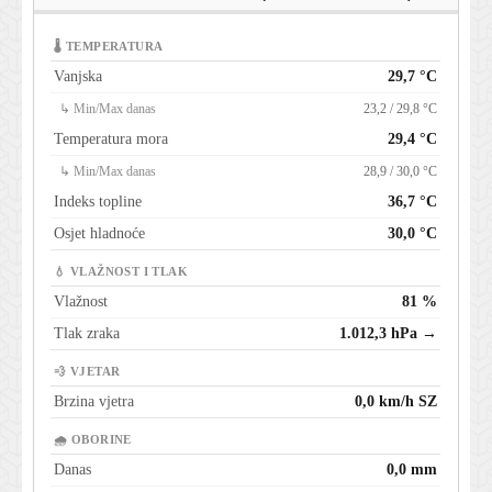
🌡 TEMPERATURA
Vanjska
29,7 °C
↳ Min/Max danas
23,2 / 29,8 °C
Temperatura mora
29,4 °C
↳ Min/Max danas
28,9 / 30,0 °C
Indeks topline
36,7 °C
Osjet hladnoće
30,0 °C
💧 VLAŽNOST I TLAK
Vlažnost
81 %
Tlak zraka
1.012,3 hPa →
💨 VJETAR
Brzina vjetra
0,0 km/h SZ
🌧 OBORINE
Danas
0,0 mm