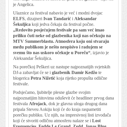
je Angelica.
Ulaznice za festival nabavio je već i modni dvojac
ELFS
, dizajneri
Ivan Tandarić
i
Aleksandar
Šekuljica
koji jedva čekaju da festival počne.
„Redovito posjećujem festivale pa sam već imao
priliku čuti neke od glazbenika koji nas očekuju na
MTV Summerblastu. Atmosfera koju oni stvaraju
među publikom je nešto neopisivo i radujem se
svemu što nas uskoro očekuje u Poreču“
, izjavio je
Aleksandar Šekuljica.
Na porečkoj Peškeri uz nastupe najpoznatijih svjetskih
DJ-a zabavljat će se i
glazbenik Damir Kedžo
te
blogerica
Petra Nižetić
koja rijetko propušta odlične
festivale.
Podsjećamo, ljubitelje plesne glazbe svojim
najpoznatijim hitovima oduševit će headliner prvog dana
festivala
Afrojack
, dok je glavna uloga drugog dana
pripala Steveu Aokiju koji će do kraja raspametiti
porečku publiku. Uz njih, na impresivnoj listi izvođača
koji će stvoriti odličnu atmosferu nalaze se i
Lost
Frequencies, Fedde Le Grand, Zedd, Jonas Blue,