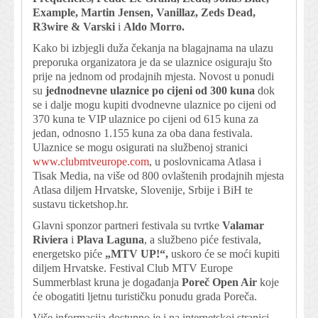
Example, Martin Jensen, Vanillaz, Zeds Dead,
R3wire & Varski
i
Aldo Morro.
Kako bi izbjegli duža čekanja na blagajnama na ulazu
preporuka organizatora je da se ulaznice osiguraju što
prije na jednom od prodajnih mjesta. Novost u ponudi
su
jednodnevne ulaznice
po cijeni od 300 kuna
dok
se i dalje mogu kupiti dvodnevne ulaznice po cijeni od
370 kuna te VIP ulaznice po cijeni od 615 kuna za
jedan, odnosno 1.155 kuna za oba dana festivala.
Ulaznice se mogu osigurati na službenoj stranici
www.clubmtveurope.com
, u poslovnicama Atlasa i
Tisak Media, na više od 800 ovlaštenih prodajnih mjesta
Atlasa diljem Hrvatske, Slovenije, Srbije i BiH te
sustavu ticketshop.hr.
Glavni sponzor partneri festivala su tvrtke
Valamar
Riviera
i
Plava Laguna
, a službeno piće festivala,
energetsko piće
„MTV UP!“,
uskoro će se moći kupiti
diljem Hrvatske. Festival Club MTV Europe
Summerblast kruna je događanja
Poreč Open Air
koje
će obogatiti ljetnu turističku ponudu grada Poreča.
Više informacija dostupno je i na internetskoj stranici