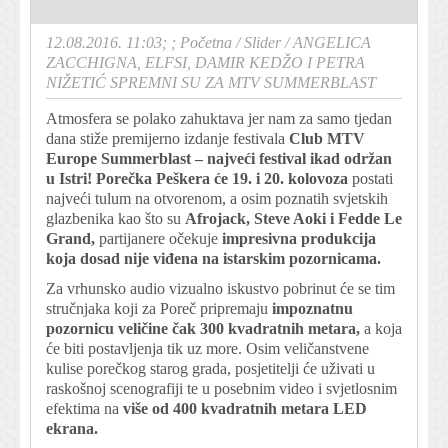
12.08.2016. 11:03; ;
Početna
/
Slider
/
ANGELICA
ZACCHIGNA, ELFSI, DAMIR KEDŽO I PETRA
NIŽETIĆ SPREMNI SU ZA MTV SUMMERBLAST
Atmosfera se polako zahuktava jer nam za samo tjedan
dana stiže premijerno izdanje festivala
Club MTV
Europe Summerblast – najveći festival ikad održan
u Istri!
Porečka Peškera će 19. i 20. kolovoza
postati
najveći tulum na otvorenom, a osim poznatih svjetskih
glazbenika kao što su
Afrojack, Steve Aoki i Fedde Le
Grand,
partijanere očekuje
impresivna produkcija
koja dosad nije viđena na istarskim pozornicama.
Za vrhunsko audio vizualno iskustvo pobrinut će se tim
stručnjaka koji za Poreč pripremaju
impoznatnu
pozornicu veličine čak 300 kvadratnih metara,
a koja
će biti postavljenja tik uz more. Osim veličanstvene
kulise porečkog starog grada, posjetitelji će uživati u
raskošnoj scenografiji te u posebnim video i svjetlosnim
efektima na
više od 400 kvadratnih metara LED
ekrana.