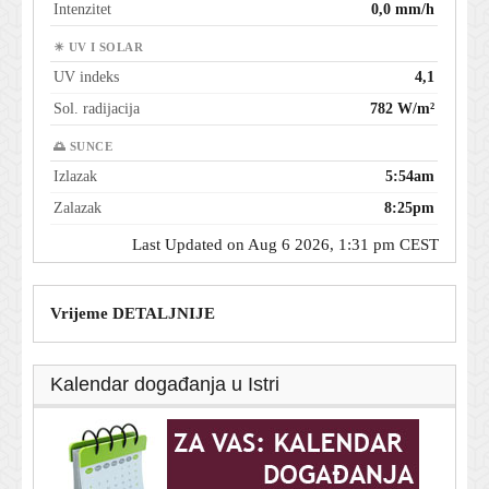
Intenzitet
0,0 mm/h
☀ UV I SOLAR
UV indeks
4,1
Sol. radijacija
782 W/m²
🌅 SUNCE
Izlazak
5:54am
Zalazak
8:25pm
Last Updated on Aug 6 2026, 1:31 pm CEST
Vrijeme DETALJNIJE
Kalendar događanja u Istri