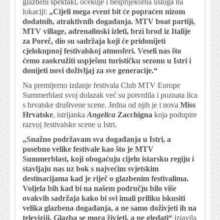
glazbeni spektakl, očekuje i besprijekorna usluga na
lokaciji:
„Cijeli mega event bit će popraćen nizom
dodatnih, atraktivnih događanja. MTV boat partiji,
MTV village, adrenalinski izleti, brzi brod iz Italije
za Poreč, dio su sadržaja koji će pridonijeti
cjelokupnoj festivalskoj atmosferi. Veseli nas što
ćemo zaokružiti uspješnu turističku sezonu u Istri i
donijeti novi doživljaj za sve generacije.“
Na premijerno izdanje festivala Club MTV Europe
Summerblast svoj dolazak već su potvrdila i poznata lica
s hrvatske društvene scene. Jedna od njih je i nova
Miss
Hrvatske
, istrijanka
Angelica
Zacchigna
koja podupire
razvoj festivalske scene u Istri.
„Snažno podržavam sva događanja u Istri, a
posebno velike festivale kao što je MTV
Summerblast, koji obogaćuju cijelu istarsku regiju i
stavljaju nas uz bok s najvećim svjetskim
destinacijama kad je riječ o glazbenim festivalima.
Voljela bih kad bi na našem području bilo više
ovakvih sadržaja kako bi svi imali priliku iskusiti
velika glazbena događanja, a ne samo doživjeti ih na
televiziji. Glazba se mora živjeti, a ne gledati“
izjavila