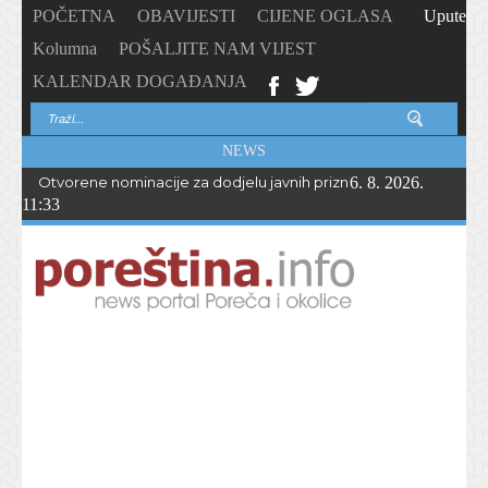
POČETNA
OBAVIJESTI
CIJENE OGLASA
Upute
Kolumna
POŠALJITE NAM VIJEST
KALENDAR DOGAĐANJA
NEWS
Otvorene nominacije za dodjelu javnih priznanja Općine Vižina
6. 8. 2026.
11:33