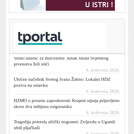
T-portal.hr
Manje radijacije, preciznije slike: KBC Zagreb dobio
novi CT
6. kolovoza 2026.
Veliki udarac za Barcelonu: Junak finala Svjetskog
prvenstva želi otići
6. kolovoza 2026.
Uhićen načelnik Svetog Ivana Žabno: Lokalni HDZ
poziva na ostavku
6. kolovoza 2026.
HZMO o porastu zaposlenosti: Krajem srpnja prijavljeno
skoro dva milijuna osiguranika
6. kolovoza 2026.
Tragedija potresla afrički nogomet: Zvijezdu u Ugandi
ubili pljačkaši
6. kolovoza 2026.