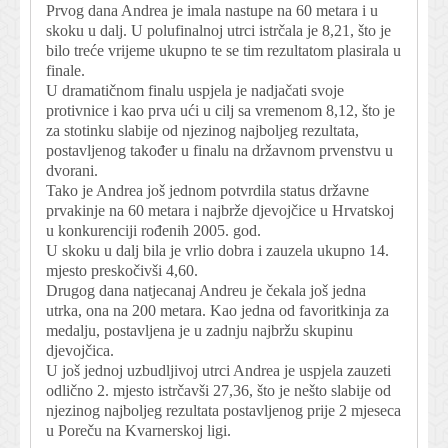
Prvog dana Andrea je imala nastupe na 60 metara i u
skoku u dalj. U polufinalnoj utrci istrčala je 8,21, što je
bilo treće vrijeme ukupno te se tim rezultatom plasirala u
finale.
U dramatičnom finalu uspjela je nadjačati svoje
protivnice i kao prva ući u cilj sa vremenom 8,12, što je
za stotinku slabije od njezinog najboljeg rezultata,
postavljenog također u finalu na državnom prvenstvu u
dvorani.
Tako je Andrea još jednom potvrdila status državne
prvakinje na 60 metara i najbrže djevojčice u Hrvatskoj
u konkurenciji rođenih 2005. god.
U skoku u dalj bila je vrlio dobra i zauzela ukupno 14.
mjesto preskočivši 4,60.
Drugog dana natjecanaj Andreu je čekala još jedna
utrka, ona na 200 metara. Kao jedna od favoritkinja za
medalju, postavljena je u zadnju najbržu skupinu
djevojčica.
U još jednoj uzbudljivoj utrci Andrea je uspjela zauzeti
odlično 2. mjesto istrčavši 27,36, što je nešto slabije od
njezinog najboljeg rezultata postavljenog prije 2 mjeseca
u Poreču na Kvarnerskoj ligi.