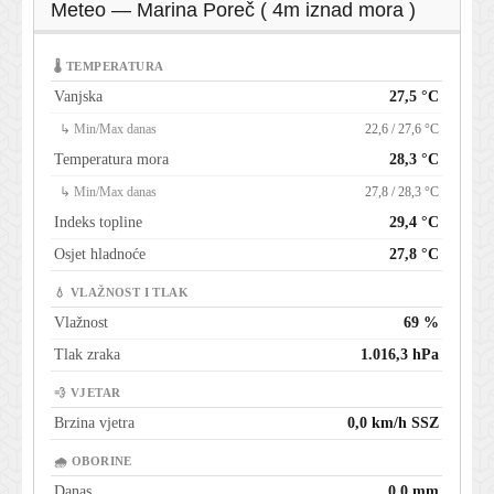
Meteo — Marina Poreč ( 4m iznad mora )
🌡 TEMPERATURA
Vanjska
27,5 °C
↳ Min/Max danas
22,6 / 27,6 °C
Temperatura mora
28,3 °C
↳ Min/Max danas
27,8 / 28,3 °C
Indeks topline
29,4 °C
Osjet hladnoće
27,8 °C
💧 VLAŽNOST I TLAK
Vlažnost
69 %
Tlak zraka
1.016,3 hPa
💨 VJETAR
Brzina vjetra
0,0 km/h SSZ
🌧 OBORINE
Danas
0,0 mm