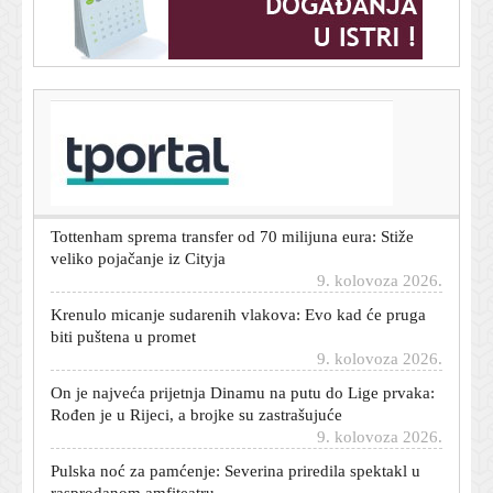
T-portal.hr
Pjesme Taylor Swift uklonjene s objava kampanje
Donalda Trumpa i Bijele kuće
9. kolovoza 2026.
Tottenham sprema transfer od 70 milijuna eura: Stiže
veliko pojačanje iz Cityja
9. kolovoza 2026.
Krenulo micanje sudarenih vlakova: Evo kad će pruga
biti puštena u promet
9. kolovoza 2026.
On je najveća prijetnja Dinamu na putu do Lige prvaka:
Rođen je u Rijeci, a brojke su zastrašujuće
9. kolovoza 2026.
Pulska noć za pamćenje: Severina priredila spektakl u
rasprodanom amfiteatru
9. kolovoza 2026.