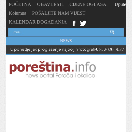
POČETNA
OBAVIJESTI
CIJENE OGLASA
Upute
Kolumna
POŠALJITE NAM VIJEST
KALENDAR DOGAĐANJA
NEWS
U ponedjeljak proglašenje najboljih fotografija – PhotoCity2026 
9. 8. 2026. 9:27