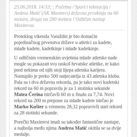
25.06.2018. 14:53; ;
Početna
/
Sport i rekreacija
/
Andrea Matić (AK Maximvs) državna prvakinja na 60
metara, druga na 200 metara ! Odličan nastup
Maximvsa
Proteklog vikenda Varaždin je bio domaćin
pojedinačnog prvenstva države u atletici za kadete,
mlađe kadete, kadetkinje i mlađe kadetkinje.
U odličnim vremenskim uvjetima mlade atletske nade
mogle su pokazati svu raskoš hrvatske atletike, te kako
pred nekima od njih stoji lijepa atletska karijera.
Nastupilo je preko 500 natjecatelja iz 43 atletska kluba.
Pala su i dva državna rekorda, pa je tako novi kadetski
rekord na 60 m popravila je za 1 stotinku sekunde
Matea Čerina
istrčavši 60 m u finalu za 7,74. Novi
rekord na 200 m prepone za mlađe kadete istrčao je
Marko Kušter
u vremenu 28,32 popravivši stari rekord
za 28 stotinki sekunde.
Porečki Maximvsi imali su također fantastične nastupe,
a najbolja među njima
Andrea Matić
okitila se sa dvije
medalje.