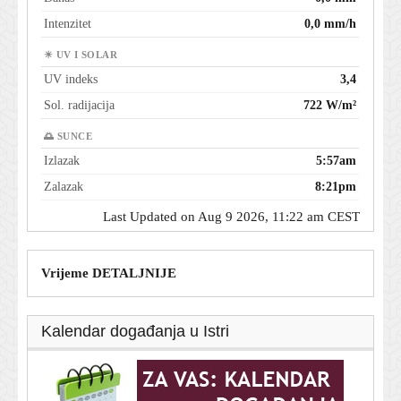
Intenzitet
0,0 mm/h
☀ UV I SOLAR
UV indeks
3,4
Sol. radijacija
722 W/m²
🌅 SUNCE
Izlazak
5:57am
Zalazak
8:21pm
Last Updated on Aug 9 2026, 11:22 am CEST
Vrijeme DETALJNIJE
Kalendar događanja u Istri