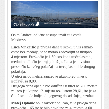
Osim Andree, odlične nastupe imali su i ostali
Maximvsi.
Luca Vinkerlić
je prvoga dana u skoku u vis zamalo
ostao bez medalje, te se morao zadovoljiti sa ukupno
4.mjestom. Preskočio je 1,50 isto kao i trećeplasirani,
međutim odlučio je broj pokušaja. Luca je tu visinu
preskočio iz trećeg pokušaja, a trećeplasirani iz drugog
pokušaja.
U utrci na 60 metara zauzeo je ukupno 20. mjesto
istrčavši za 8,80.
Drugoga dana opet je bio odličan i u utrci na 200 metara
zauzeo je ukupno 12. mjesto rezultatom 28,61, što je za
čak 2 sekunde bolje od njegovog dosadašnjeg rezultata.
Matej Oplanić
bo je također odličan, te je prvoga dana
preskočio 1,65 što je bilo dovoljno za 4. mjesto, a 60