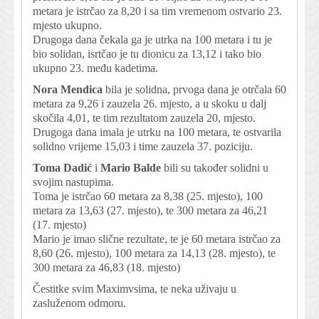
metara je istrčao za 8,20 i sa tim vremenom ostvario 23.
mjesto ukupno.
Drugoga dana čekala ga je utrka na 100 metara i tu je
bio solidan, isrtčao je tu dionicu za 13,12 i tako bio
ukupno 23. među kadetima.
Nora Mendica
bila je solidna, prvoga dana je otrčala 60
metara za 9,26 i zauzela 26. mjesto, a u skoku u dalj
skočila 4,01, te tim rezultatom zauzela 20, mjesto.
Drugoga dana imala je utrku na 100 metara, te ostvarila
solidno vrijeme 15,03 i time zauzela 37. poziciju.
Toma Dadić
i
Mario Balde
bili su također solidni u
svojim nastupima.
Toma je istrčao 60 metara za 8,38 (25. mjesto), 100
metara za 13,63 (27. mjesto), te 300 metara za 46,21
(17. mjesto)
Mario je imao slične rezultate, te je 60 metara istrčao za
8,60 (26. mjesto), 100 metara za 14,13 (28. mjesto), te
300 metara za 46,83 (18. mjesto)
Čestitke svim Maximvsima, te neka uživaju u
zasluženom odmoru.