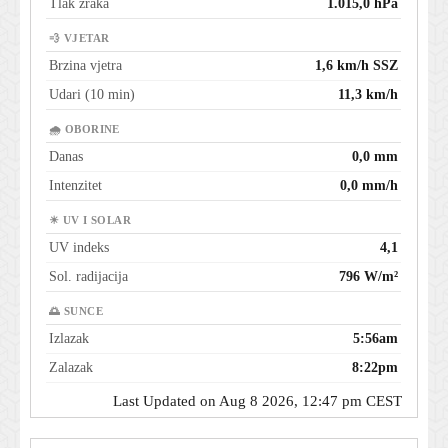
Tlak zraka
1.015,0 hPa
💨 VJETAR
Brzina vjetra
1,6 km/h SSZ
Udari (10 min)
11,3 km/h
🌧 OBORINE
Danas
0,0 mm
Intenzitet
0,0 mm/h
☀ UV I SOLAR
UV indeks
4,1
Sol. radijacija
796 W/m²
🌅 SUNCE
Izlazak
5:56am
Zalazak
8:22pm
Last Updated on Aug 8 2026, 12:47 pm CEST