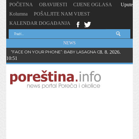
POČETNA
OBAVIJESTI
CIJENE OGLASA
Upute
Kolumna
POŠALJITE NAM VIJEST
KALENDAR DOGAĐANJA
NEWS
“FACE ON YOUR PHONE”: BABY LASAGNA OBJAVIO NOVI SING
8. 8. 2026.
10:51