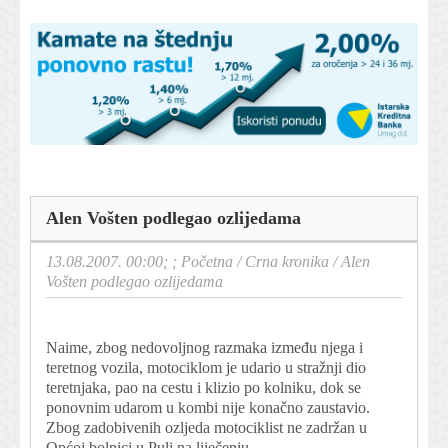
Alen Vošten podlegao ozlijedama
13.08.2007. 00:00; ;
Početna
/
Crna kronika
/
Alen
Vošten podlegao ozlijedama
Naime, zbog nedovoljnog razmaka između njega i
teretnog vozila, motociklom je udario u stražnji dio
teretnjaka, pao na cestu i klizio po kolniku, dok se
ponovnim udarom u kombi nije konačno zaustavio.
Zbog zadobivenih ozljeda motociklist ne zadržan u
Općoj bolnici u Puli na liječenju.