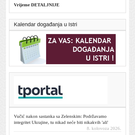
Vrijeme DETALJNIJE
Kalendar događanja u Istri
T-portal.hr
Zaboravite na tavu: Vrhunski chef otkriva kako
pripremiti savršena jaja na oko
8. kolovoza 2026.
Vučić nakon sastanka sa Zelenskim: Podržavamo
integritet Ukrajine, tu nikad neće biti nikakvih 'ali'
8. kolovoza 2026.
Morski psi mogu pripremiti ljude za uragan?