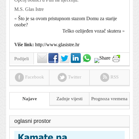
M.S. Glas Istre
«
Što je sa ovom pristupnom stazom Domu za starije
osobe?
Teško ozlijeđen vozač skutera
»
Više link:
http://www.glasistre.hr
Podijeli
Facebook
Twitter
RSS
Najave
Zadnje vijesti
Prognoza
vremena
oglasni prostor