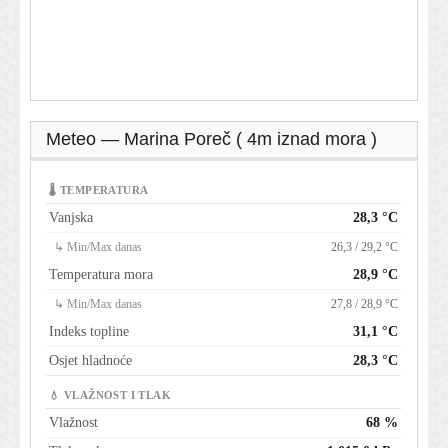
Meteo — Marina Poreč ( 4m iznad mora )
🌡 TEMPERATURA
Vanjska
28,3 °C
↳ Min/Max danas
26,3 / 29,2 °C
Temperatura mora
28,9 °C
↳ Min/Max danas
27,8 / 28,9 °C
Indeks topline
31,1 °C
Osjet hladnoće
28,3 °C
💧 VLAŽNOST I TLAK
Vlažnost
68 %