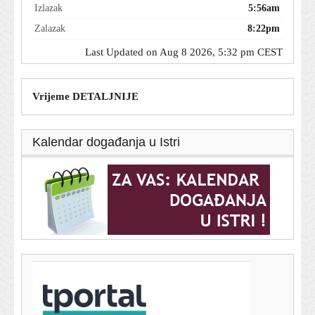
Izlazak
5:56am
Zalazak
8:22pm
Last Updated on Aug 8 2026, 5:32 pm CEST
Vrijeme DETALJNIJE
Kalendar događanja u Istri
T-portal.hr
AS: Barcelona mijenja plan za Juliana Alvareza
8. kolovoza 2026.