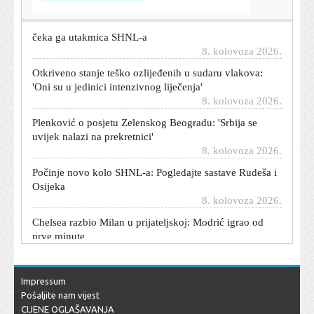
Pretučen je teleskopskim palicama, a dva dana kasnije
čeka ga utakmica SHNL-a
8. kolovoza 2026.
Otkriveno stanje teško ozlijeđenih u sudaru vlakova:
'Oni su u jedinici intenzivnog liječenja'
8. kolovoza 2026.
Plenković o posjetu Zelenskog Beogradu: 'Srbija se
uvijek nalazi na prekretnici'
8. kolovoza 2026.
Počinje novo kolo SHNL-a: Pogledajte sastave Rudeša i
Osijeka
8. kolovoza 2026.
Chelsea razbio Milan u prijateljskoj: Modrić igrao od
prve minute
8. kolovoza 2026.
Tjednima su pokušavali uništiti ovaj motor: Ulili su
benzin, pogrešno ulje, E85, kočionu tekućinu pa čak i
Impressum
maslac - i još radi
Pošaljite nam vijest
8. kolovoza 2026.
CIJENE OGLAŠAVANJA