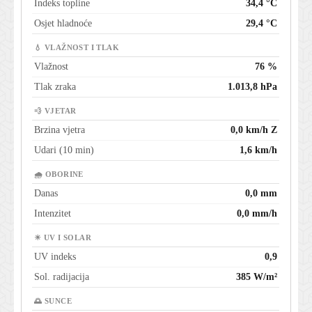
Indeks topline
34,4 °C
Osjet hladnoće
29,4 °C
💧 VLAŽNOST I TLAK
Vlažnost
76 %
Tlak zraka
1.013,8 hPa
💨 VJETAR
Brzina vjetra
0,0 km/h Z
Udari (10 min)
1,6 km/h
🌧 OBORINE
Danas
0,0 mm
Intenzitet
0,0 mm/h
☀ UV I SOLAR
UV indeks
0,9
Sol. radijacija
385 W/m²
🌅 SUNCE