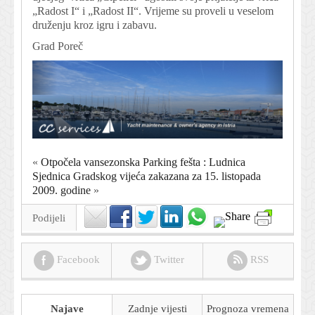
„Radost I“ i „Radost II“. Vrijeme su proveli u veselom
druženju kroz igru i zabavu.
Grad Poreč
«
Otpočela vansezonska Parking fešta : Ludnica
Sjednica Gradskog vijeća zakazana za 15. listopada
2009. godine
»
Podijeli
Facebook
Twitter
RSS
Najave
Zadnje vijesti
Prognoza
vremena