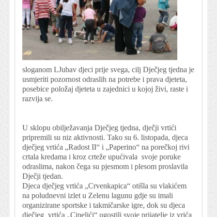
sloganom LJubav djeci prije svega, cilj Dječjeg tjedna je
usmjeriti pozornost odraslih na potrebe i prava djeteta,
posebice položaj djeteta u zajednici u kojoj živi, raste i
razvija se.
U sklopu obilježavanja Dječjeg tjedna, dječji vrtići
pripremili su niz aktivnosti. Tako su 6. listopada, djeca
dječjeg vrtića „Radost II“ i „Paperino“ na porečkoj rivi
crtala kredama i kroz crteže upućivala svoje poruke
odraslima, nakon čega su pjesmom i plesom proslavila
Dječji tjedan.
Djeca dječjeg vrtića „Crvenkapica“ otišla su vlakićem
na poludnevni izlet u Zelenu lagunu gdje su imali
organizirane sportske i takmičarske igre, dok su djeca
dječjeg vrtića „Cipelići“ ugostili svoje prijatelje iz vrića