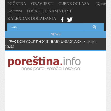
POČETNA
OBAVIJESTI
CIJENE OGLASA
Upute
Kolumna
POŠALJITE NAM VIJEST
KALENDAR DOGAĐANJA
NEWS
“FACE ON YOUR PHONE”: BABY LASAGNA OBJAVIO NOVI SING
8. 8. 2026.
15:32