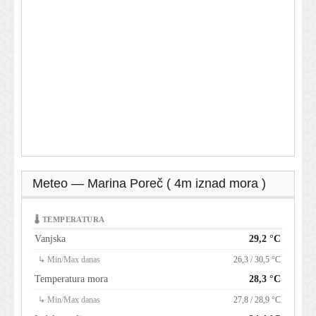
Meteo — Marina Poreč ( 4m iznad mora )
🌡 TEMPERATURA
Vanjska
29,2 °C
↳ Min/Max danas
26,3 / 30,5 °C
Temperatura mora
28,3 °C
↳ Min/Max danas
27,8 / 28,9 °C