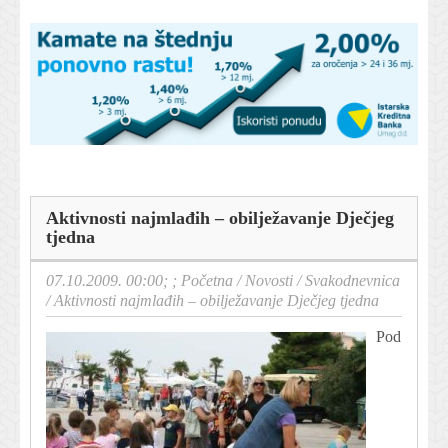
Aktivnosti najmlađih – obilježavanje Dječjeg
tjedna
07.10.2009. 00:00; ;
Početna
/
Novosti
/
Svakodnevnica
/
Aktivnosti najmlađih – obilježavanje Dječjeg tjedna
Pod