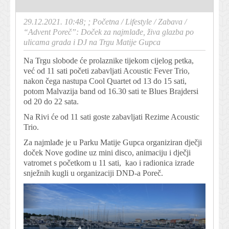
29.12.2021. 10:48; ;
Početna
/
Lifestyle
/
Zabava
/
“Advent Poreč”: Doček za najmlađe, živa glazba po
ulicama grada i DJ na Trgu Matije Gupca
Na Trgu slobode će prolaznike tijekom cijelog petka,
već od 11 sati početi zabavljati Acoustic Fever Trio,
nakon čega nastupa Cool Quartet od 13 do 15 sati,
potom Malvazija band od 16.30 sati te Blues Brajdersi
od 20 do 22 sata.
Na Rivi će od 11 sati goste zabavljati Rezime Acoustic
Trio.
Za najmlađe je u Parku Matije Gupca organiziran dječji
doček Nove godine uz mini disco, animaciju i dječji
vatromet s početkom u 11 sati, kao i radionica izrade
snježnih kugli u organizaciji DND-a Poreč.