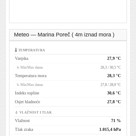
Meteo — Marina Poreč ( 4m iznad mora )
🌡 TEMPERATURA
Vanjska
27,9 °C
↳ Min/Max danas
26,3 / 30,5 °C
Temperatura mora
28,3 °C
↳ Min/Max danas
27,8 / 28,9 °C
Indeks topline
30,6 °C
Osjet hladnoće
27,8 °C
💧 VLAŽNOST I TLAK
Vlažnost
71 %
Tlak zraka
1.015,4 hPa