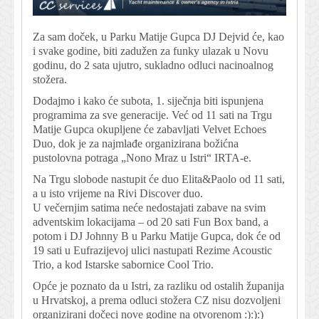
Za sam doček, u Parku Matije Gupca DJ Dejvid će, kao
i svake godine, biti zadužen za funky ulazak u Novu
godinu, do 2 sata ujutro, sukladno odluci nacinoalnog
stožera.
Dodajmo i kako će subota, 1. siječnja biti ispunjena
programima za sve generacije. Već od 11 sati na Trgu
Matije Gupca okupljene će zabavljati Velvet Echoes
Duo, dok je za najmlađe organizirana božićna
pustolovna potraga „Nono Mraz u Istri“ IRTA-e.
Na Trgu slobode nastupit će duo Elita&Paolo od 11 sati,
a u isto vrijeme na Rivi Discover duo.
U večernjim satima neće nedostajati zabave na svim
adventskim lokacijama – od 20 sati Fun Box band, a
potom i DJ Johnny B u Parku Matije Gupca, dok će od
19 sati u Eufrazijevoj ulici nastupati Rezime Acoustic
Trio, a kod Istarske sabornice Cool Trio.
Opće je poznato da u Istri, za razliku od ostalih županija
u Hrvatskoj, a prema odluci stožera CZ nisu dozvoljeni
organizirani dočeci nove godine na otvorenom :):):)