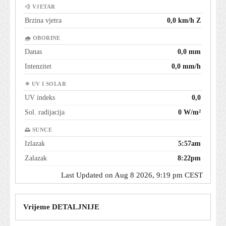
💨 VJETAR
Brzina vjetra
0,0 km/h Z
🌧 OBORINE
Danas
0,0 mm
Intenzitet
0,0 mm/h
☀ UV I SOLAR
UV indeks
0,0
Sol. radijacija
0 W/m²
🌅 SUNCE
Izlazak
5:57am
Zalazak
8:22pm
Last Updated on Aug 8 2026, 9:19 pm CEST
Vrijeme DETALJNIJE