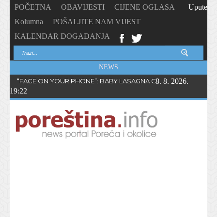
POČETNA
OBAVIJESTI
CIJENE OGLASA
Upute
Kolumna
POŠALJITE NAM VIJEST
KALENDAR DOGAĐANJA
NEWS
“FACE ON YOUR PHONE”: BABY LASAGNA OBJAVIO NOVI SING
8. 8. 2026.
19:22