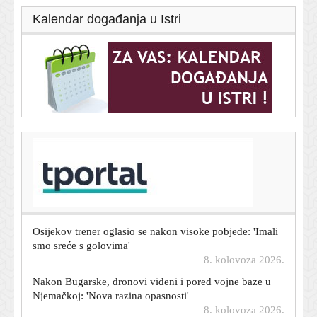
Kalendar događanja u Istri
T-portal.hr
Lokomotiva vodi protiv Gorice, pogledajte pogodak
Marića
8. kolovoza 2026.
Osijekov trener oglasio se nakon visoke pobjede: 'Imali
smo sreće s golovima'
8. kolovoza 2026.
Nakon Bugarske, dronovi viđeni i pored vojne baze u
Njemačkoj: 'Nova razina opasnosti'
8. kolovoza 2026.