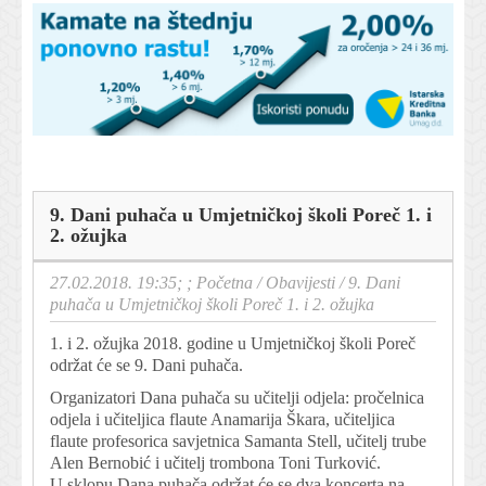
9. Dani puhača u Umjetničkoj školi Poreč 1. i
2. ožujka
27.02.2018. 19:35; ;
Početna
/
Obavijesti
/
9. Dani
puhača u Umjetničkoj školi Poreč 1. i 2. ožujka
1. i 2. ožujka 2018. godine u Umjetničkoj školi Poreč
održat će se 9. Dani puhača.
Organizatori Dana puhača su učitelji odjela: pročelnica
odjela i učiteljica flaute Anamarija Škara, učiteljica
flaute profesorica savjetnica Samanta Stell, učitelj trube
Alen Bernobić i učitelj trombona Toni Turković.
U sklopu Dana puhača održat će se dva koncerta na