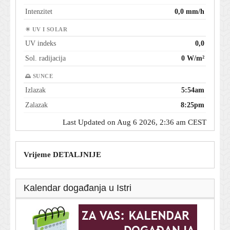
Intenzitet
0,0 mm/h
☀ UV I SOLAR
UV indeks
0,0
Sol. radijacija
0 W/m²
🌅 SUNCE
Izlazak
5:54am
Zalazak
8:25pm
Last Updated on Aug 6 2026, 2:36 am CEST
Vrijeme DETALJNIJE
Kalendar događanja u Istri
T-portal.hr
Dnevni horoskop za 6. kolovoza 2026. - što vam
zvijezde danas donose
5. kolovoza 2026.