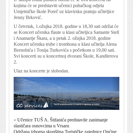
kojima će se predstaviti učenici puhačkog odjela
Umjetničke škole Poreč uz klavirsku pratnju učiteljice
Jenny Brković.
U četvrtak, 1.ožujka 2018. godine u 18,30 sati održat će
se Koncert učenika flaute u klasi učiteljica Samante Stell
i Anamarije Škara, a u petak 2. ožujka 2018. godine
Koncert učenika trube i trombona u klasi učitelja Alena
Bernobića i Tonija Turkovića s početkom u 19,00 sati.
Svi koncerti su u koncertnoj dvorani Škole, Kandlerova
2.
Ulaz na koncerte je slobodan.
«
Učenice TUŠ A. Štifanića predstavile zanimanje
slastičara osnovcima u Vrsaru
Održana izborna skupština Turističke zajednice Općine