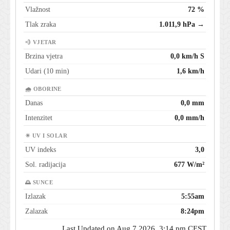
Vlažnost
72 %
Tlak zraka
1.011,9 hPa →
💨 VJETAR
Brzina vjetra
0,0 km/h S
Udari (10 min)
1,6 km/h
🌧 OBORINE
Danas
0,0 mm
Intenzitet
0,0 mm/h
☀ UV I SOLAR
UV indeks
3,0
Sol. radijacija
677 W/m²
🌅 SUNCE
Izlazak
5:55am
Zalazak
8:24pm
Last Updated on Aug 7 2026, 3:14 pm CEST