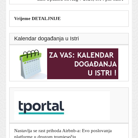
Vrijeme DETALJNIJE
Kalendar događanja u Istri
T-portal.hr
Zara ima suknju koja spašava svaki ljetni stajling, a stoji
manje od 40 eura
7. kolovoza 2026.
Nastavlja se rast prihoda Airbnb-a: Evo poslovanja
platforme u drugom tromjesečju