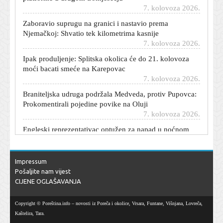
7. kolovoza 2026.
Zaboravio suprugu na granici i nastavio prema
Njemačkoj: Shvatio tek kilometrima kasnije
7. kolovoza 2026.
Ipak produljenje: Splitska okolica će do 21. kolovoza
moći bacati smeće na Karepovac
7. kolovoza 2026.
Braniteljska udruga podržala Medveda, protiv Pupovca:
Prokomentirali pojedine povike na Oluji
7. kolovoza 2026.
Engleski reprezentativac optužen za napad u noćnom
klubu. Morat će na sud
7. kolovoza 2026.
Španjolska postavila ultimatum Italiji: 'Imate vremena do
Impressum
nedjelje'
Pošaljite nam vijest
7. kolovoza 2026.
CIJENE OGLAŠAVANJA
Je li Vučić cijelo vrijeme bio u pravu? Jakovina: Očito je
bolje procijenio od svojih kritičara
Copyright © Poreština.info – novosti iz Poreča i okolice, Vrsara, Funtane, Višnjana, Lovreča,
7. kolovoza 2026.
Kaštelira, Tara.