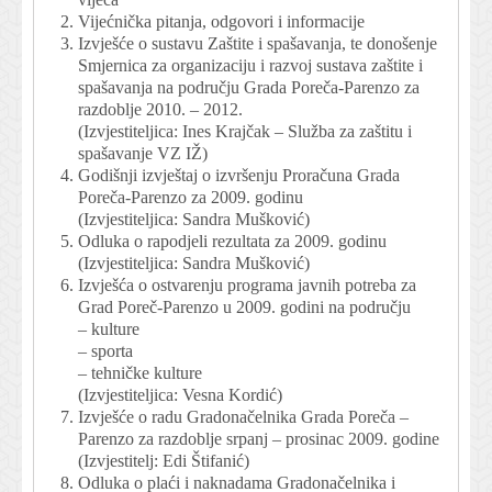
Vijećnička pitanja, odgovori i informacije
Izvješće o sustavu Zaštite i spašavanja, te donošenje
Smjernica za organizaciju i razvoj sustava zaštite i
spašavanja na području Grada Poreča-Parenzo za
razdoblje 2010. – 2012.
(Izvjestiteljica: Ines Krajčak – Služba za zaštitu i
spašavanje VZ IŽ)
Godišnji izvještaj o izvršenju Proračuna Grada
Poreča-Parenzo za 2009. godinu
(Izvjestiteljica: Sandra Mušković)
Odluka o rapodjeli rezultata za 2009. godinu
(Izvjestiteljica: Sandra Mušković)
Izvješća o ostvarenju programa javnih potreba za
Grad Poreč-Parenzo u 2009. godini na području
– kulture
– sporta
– tehničke kulture
(Izvjestiteljica: Vesna Kordić)
Izvješće o radu Gradonačelnika Grada Poreča –
Parenzo za razdoblje srpanj – prosinac 2009. godine
(Izvjestitelj: Edi Štifanić)
Odluka o plaći i naknadama Gradonačelnika i