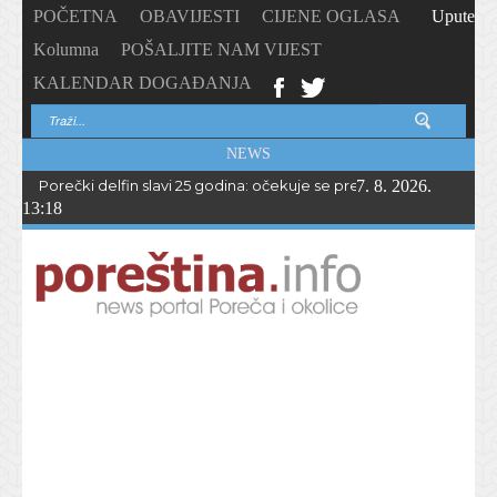
POČETNA
OBAVIJESTI
CIJENE OGLASA
Upute
Kolumna
POŠALJITE NAM VIJEST
KALENDAR DOGAĐANJA
NEWS
Porečki delfin slavi 25 godina: očekuje se preko 1.700 sudionika 
7. 8. 2026.
13:18