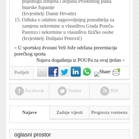
prijedlogu Izmjena i dopuna Prostornog plana
Istarske županije
(Izvjestitelj: Damir Hrvatin)
Odluka o odabiru najpovoljnijeg ponuditelja za
zamjenu nekretnine u vlasništvu Grada Poreča-
Parenzo i nekretnine u vlasništvu fizičke osobe
(Izvjestitelj: Đulijano Petrović)
«
U sportskoj dvorani Veli Jože održana prezentacija
porečkog sporta
Najava događanja iz POUPa za ovaj tjedan
»
Podijeli
Facebook
Twitter
RSS
Najave
Zadnje vijesti
Prognoza
vremena
oglasni prostor