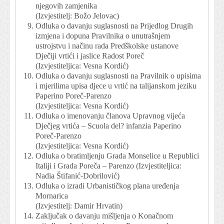
njegovih zamjenika
(Izvjestitelj: Božo Jelovac)
Odluka o davanju suglasnosti na Prijedlog Drugih
izmjena i dopuna Pravilnika o unutrašnjem
ustrojstvu i načinu rada Predškolske ustanove
Dječiji vrtići i jaslice Radost Poreč
(Izvjestiteljica: Vesna Kordić)
Odluka o davanju suglasnosti na Pravilnik o upisima
i mjerilima upisa djece u vrtić na talijanskom jeziku
Paperino Poreč-Parenzo
(Izvjestiteljica: Vesna Kordić)
Odluka o imenovanju članova Upravnog vijeća
Dječjeg vrtića – Scuola del? infanzia Paperino
Poreč-Parenzo
(Izvjestiteljica: Vesna Kordić)
Odluka o bratimljenju Grada Monselice u Republici
Italiji i Grada Poreča – Parenzo (Izvjestiteljica:
Nadia Štifanić-Dobrilović)
Odluka o izradi Urbanističkog plana uređenja
Mornarica
(Izvjestitelj: Damir Hrvatin)
Zaključak o davanju mišljenja o Konačnom