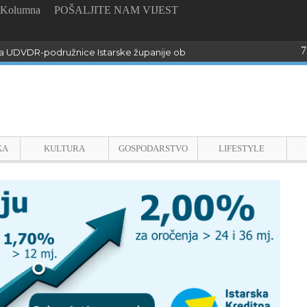
Kolumna
POŠALJITE NAM VIJEST
7
 UDVDR-podružnice Istarske županije obilježili Dan pobjede i domo
KA
KULTURA
GOSPODARSTVO
LIFESTYLE