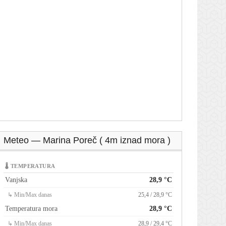
Meteo — Marina Poreč ( 4m iznad mora )
🌡 TEMPERATURA
Vanjska
28,9 °C
↳ Min/Max danas
25,4 / 28,9 °C
Temperatura mora
28,9 °C
↳ Min/Max danas
28,9 / 29,4 °C