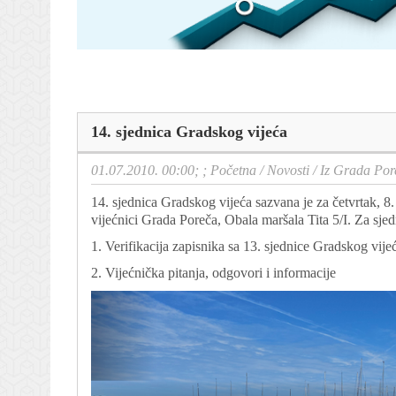
14. sjednica Gradskog vijeća
01.07.2010. 00:00; ;
Početna
/
Novosti
/
Iz Grada Por
14. sjednica Gradskog vijeća sazvana je za četvrtak, 8.
vijećnici Grada Poreča, Obala maršala Tita 5/I. Za sje
1. Verifikacija zapisnika sa 13. sjednice Gradskog vije
2. Vijećnička pitanja, odgovori i informacije