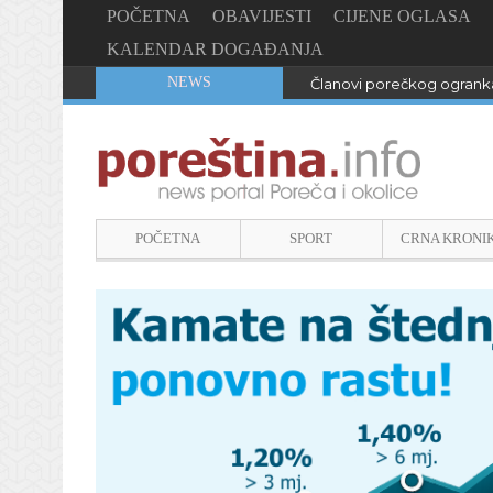
POČETNA
OBAVIJESTI
CIJENE OGLASA
KALENDAR DOGAĐANJA
NEWS
Članovi porečkog ogranka
POČETNA
SPORT
CRNA KRONI