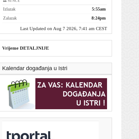
🌅 SUNCE
Izlazak
5:55am
Zalazak
8:24pm
Last Updated on Aug 7 2026, 7:41 am CEST
Vrijeme DETALJNIJE
Kalendar događanja u Istri
T-portal.hr
Evo što je Žalgirisov trener poručio nakon visokog