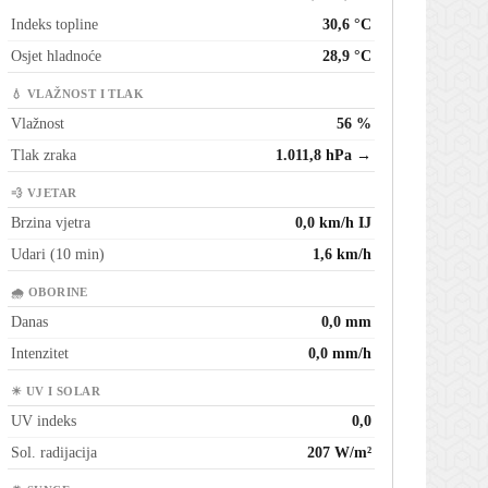
Indeks topline
30,6 °C
Osjet hladnoće
28,9 °C
💧 VLAŽNOST I TLAK
Vlažnost
56 %
Tlak zraka
1.011,8 hPa →
💨 VJETAR
Brzina vjetra
0,0 km/h IJ
Udari (10 min)
1,6 km/h
🌧 OBORINE
Danas
0,0 mm
Intenzitet
0,0 mm/h
☀ UV I SOLAR
UV indeks
0,0
Sol. radijacija
207 W/m²