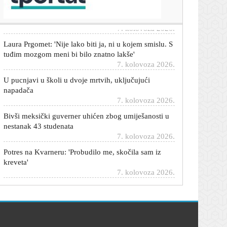
poraza od Hajduka
7. kolovoza 2026.
Laura Prgomet: 'Nije lako biti ja, ni u kojem smislu. S
tuđim mozgom meni bi bilo znatno lakše'
7. kolovoza 2026.
U pucnjavi u školi u dvoje mrtvih, uključujući
napadača
7. kolovoza 2026.
Bivši meksički guverner uhićen zbog umiješanosti u
nestanak 43 studenata
7. kolovoza 2026.
Potres na Kvarneru: 'Probudilo me, skočila sam iz
kreveta'
7. kolovoza 2026.
Trump potpisao najkontroverzniju naredbu dosad
7. kolovoza 2026.
Meta mora platiti 567 milijuna dolara: Nanosi štetu
mentalnom zdravlju djece
7. kolovoza 2026.