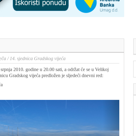
eča
/
14. sjednica Gradskog vijeća
 srpnja 2010. godine u 20.00 sati, a održat će se u Velikoj
dnicu Gradskog vijeća predložen je sljedeći dnevni red:
ća