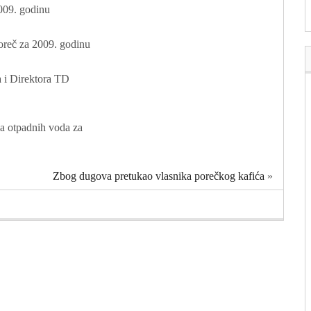
2009. godinu
Poreč za 2009. godinu
 i Direktora TD
ja otpadnih voda za
Zbog dugova pretukao vlasnika porečkog kafića
»