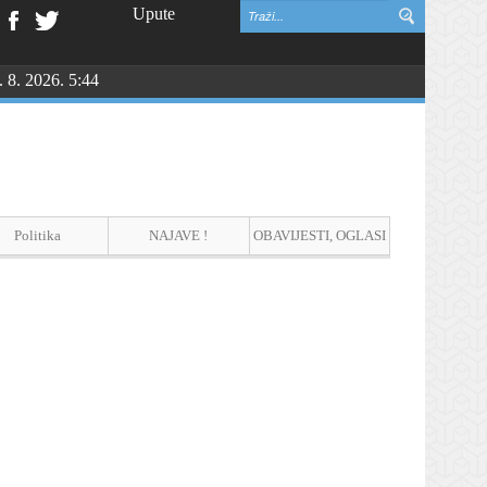
Upute
. 8. 2026. 5:44
vinske zahvalnosti i DAN HRVATSKIH BRANITELJA
Politika
NAJAVE !
OBAVIJESTI, OGLASI