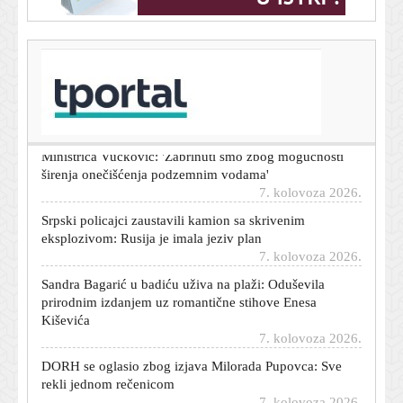
T-portal.hr
Vatrogasci nakon teške nesreće na A1 poslali poruku
vozačima
7. kolovoza 2026.
Ministrica Vučković: 'Zabrinuti smo zbog mogućnosti
širenja onečišćenja podzemnim vodama'
7. kolovoza 2026.
Srpski policajci zaustavili kamion sa skrivenim
eksplozivom: Rusija je imala jeziv plan
7. kolovoza 2026.
Sandra Bagarić u badiću uživa na plaži: Oduševila
prirodnim izdanjem uz romantične stihove Enesa
Kiševića
7. kolovoza 2026.
DORH se oglasio zbog izjava Milorada Pupovca: Sve
rekli jednom rečenicom
7. kolovoza 2026.