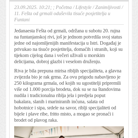
23.09.2025. 10:21; ;
Početna
/
Lifestyle
/
Zanimljivosti
/
11. Fešta od grmali oduševila tisuće posjetitelja u
Funtani
Jedanaesta Fešta od grmali, održana u subotu 20. rujna
na funtanjanskoj rivi, još je jednom potvrdila svoj status
jedne od najomiljenijih manifestacija u Istri. Događaj je
privukao na tisuće posjetitelja, domaćih i stranih, koji su
tijekom cijelog dana i večeri uživali u morskim
delicijama, dobroj glazbi i veselom druženju.
Riva je bila prepuna mirisa ribljih specijaliteta, a glavna
zvijezda bio je rak grma. Za ovu prigodu nabavljeno je
250 kilograma grmala, od kojih su ugostitelji pripremili
više od 1.000 porcija brodeta, dok su se na štandovima
nudila i tradicionalna riblja jela i predjela poput
bakalara, slanih i mariniranih inćuna, salata od
hobotnice i sipa, srdele na savor, riblji specijaliteti od
bijele i plave ribe, fritto misto, a mogao se pronaći i
brodet od plavog raka.