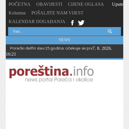
POČETNA
OBAVIJESTI
CIJENE OGLASA
Upute
Kolumna
POŠALJITE NAM VIJEST
KALENDAR DOGAĐANJA
NEWS
Porečki delfin slavi 25 godina: očekuje se preko 1.700 sudionika 
7. 8. 2026.
16:21