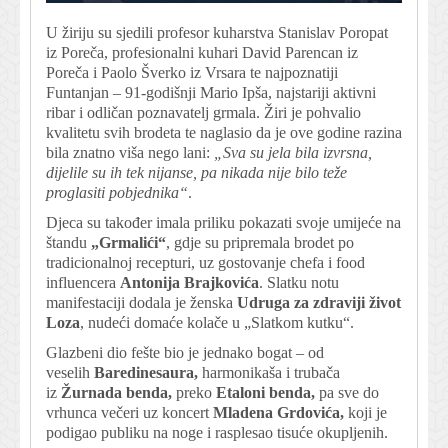
U žiriju su sjedili profesor kuharstva Stanislav Poropat
iz Poreča, profesionalni kuhari David Parencan iz
Poreča i Paolo Šverko iz Vrsara te najpoznatiji
Funtanjan – 91-godišnji Mario Ipša, najstariji aktivni
ribar i odličan poznavatelj grmala. Žiri je pohvalio
kvalitetu svih brodeta te naglasio da je ove godine razina
bila znatno viša nego lani:
„Sva su jela bila izvrsna,
dijelile su ih tek nijanse, pa nikada nije bilo teže
proglasiti pobjednika“
.
Djeca su također imala priliku pokazati svoje umijeće na
štandu
„Grmalići“
, gdje su pripremala brodet po
tradicionalnoj recepturi, uz gostovanje chefa i food
influencera
Antonija Brajkovića
. Slatku notu
manifestaciji dodala je ženska
Udruga za zdraviji život
Loza
, nudeći domaće kolače u „Slatkom kutku“.
Glazbeni dio fešte bio je jednako bogat – od
veselih
Baredinesaura,
harmonikaša i trubača
iz
Žurnada benda,
preko
Etaloni benda,
pa sve do
vrhunca večeri uz koncert
Mladena Grdovića,
koji je
podigao publiku na noge i rasplesao tisuće okupljenih.