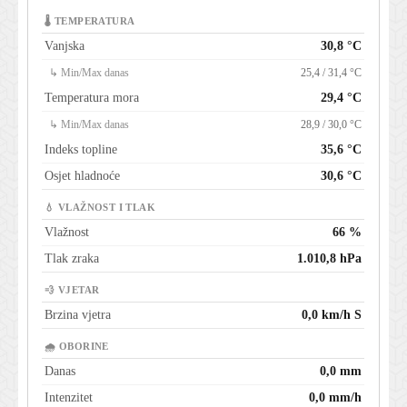
🌡 TEMPERATURA
Vanjska
30,8 °C
↳ Min/Max danas
25,4 / 31,4 °C
Temperatura mora
29,4 °C
↳ Min/Max danas
28,9 / 30,0 °C
Indeks topline
35,6 °C
Osjet hladnoće
30,6 °C
💧 VLAŽNOST I TLAK
Vlažnost
66 %
Tlak zraka
1.010,8 hPa
💨 VJETAR
Brzina vjetra
0,0 km/h S
🌧 OBORINE
Danas
0,0 mm
Intenzitet
0,0 mm/h