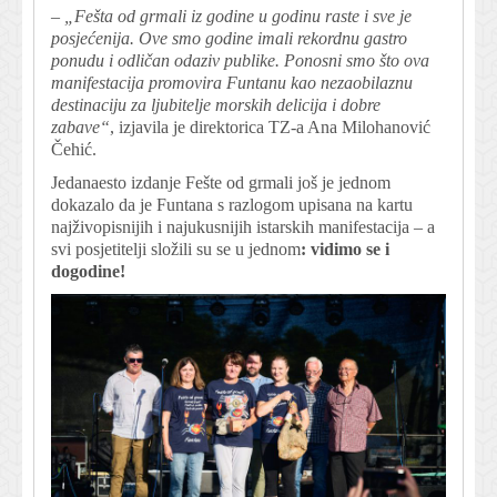
–
„Fešta od grmali iz godine u godinu raste i sve je
posjećenija. Ove smo godine imali rekordnu gastro
ponudu i odličan odaziv publike. Ponosni smo što ova
manifestacija promovira Funtanu kao nezaobilaznu
destinaciju za ljubitelje morskih delicija i dobre
zabave“
, izjavila je direktorica TZ-a Ana Milohanović
Čehić.
Jedanaesto izdanje Fešte od grmali još je jednom
dokazalo da je Funtana s razlogom upisana na kartu
najživopisnijih i najukusnijih istarskih manifestacija – a
svi posjetitelji složili su se u jednom
: vidimo se i
dogodine!